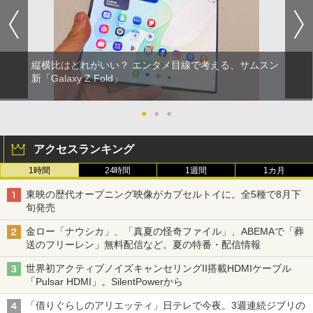
縦横比はどれがいい？ エンタメ目線で考える、サムスン
新「Galaxy Z Fold」
●
●
●
アクセスランキング
1時間
24時間
1週間
1カ月
東映の歴代オープニング映像がカプセルトイに。全5種で8月下
旬発売
金ロー「ナウシカ」、「真夏の怪奇ファイル」、ABEMAで「葬
送のフリーレン」無料配信など。夏の特番・配信情報
世界初アクティブノイズキャンセリングII搭載HDMIケーブル
「Pulsar HDMI」。SilentPowerから
「借りぐらしのアリエッティ」日テレで今夜。3週連続ジブリの