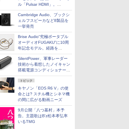
ル「Pulsar HDMI」。
SilentPowerから
Cambridge Audio、ブックシ
ェルフスピーカなど8製品を
一挙発売
Brise Audio“究極ポータブル
オーディオFUGAKU”に10周
年記念モデル。経路を
NISHIKIで統一。400万円
SilentPower、軍事レーダー
技術から着想したノイキャン
搭載電源コンディショナー
「AC iPurifier2」
トピック
キヤノン「EOS R6 V」の使
命とは? スチル機とシネマ機
の間に広がる動画ニーズ
9月公開「八つ墓村」本予
告。主題歌はB'z松本孝弘率
いるTMG