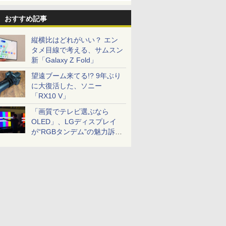
おすすめ記事
縦横比はどれがいい？ エン
タメ目線で考える、サムスン
新「Galaxy Z Fold」
望遠ブーム来てる!? 9年ぶり
に大復活した、ソニー
「RX10 V」
「画質でテレビ選ぶなら
OLED」、LGディスプレイ
が“RGBタンデム”の魅力訴
求。液晶とのガチ比較も