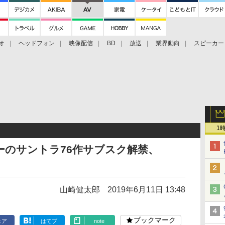
オ
ヘッドフォン
映像配信
BD
放送
業界動向
スピーカー
ェクタ
PS4
BDプレーヤー
映像配信
BD
1
ーのサントラ76作サブスク解禁、
山崎健太郎
2019年6月11日 13:48
ブックマーク
ェア
はてブ
note