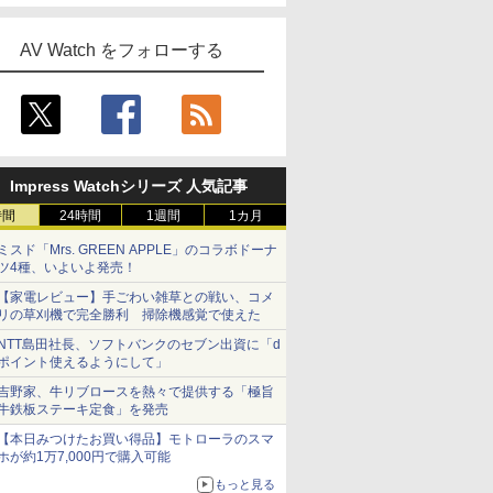
AV Watch をフォローする
Impress Watchシリーズ 人気記事
時間
24時間
1週間
1カ月
ミスド「Mrs. GREEN APPLE」のコラボドーナ
ツ4種、いよいよ発売！
【家電レビュー】手ごわい雑草との戦い、コメ
リの草刈機で完全勝利 掃除機感覚で使えた
NTT島田社長、ソフトバンクのセブン出資に「d
ポイント使えるようにして」
吉野家、牛リブロースを熱々で提供する「極旨
牛鉄板ステーキ定食」を発売
【本日みつけたお買い得品】モトローラのスマ
ホが約1万7,000円で購入可能
もっと見る