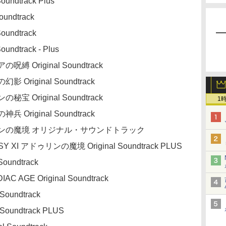
oundtrack Plus
oundtrack
Soundtrack
oundtrack - Plus
呪縛 Original Soundtrack
影 Original Soundtrack
秘宝 Original Soundtrack
1
兵 Original Soundtrack
アドゥリンの魔境 オリジナル・サウンドトラック
TASY XI アドゥリンの魔境 Original Soundtrack PLUS
Soundtrack
AC AGE Original Soundtrack
 Soundtrack
 Soundtrack PLUS