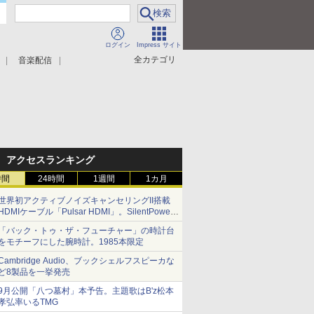
ログイン
Impress サイト
全カテゴリ
音楽配信
アクセスランキング
時間
24時間
1週間
1カ月
世界初アクティブノイズキャンセリングII搭載
HDMIケーブル「Pulsar HDMI」。SilentPower
から
「バック・トゥ・ザ・フューチャー」の時計台
をモチーフにした腕時計。1985本限定
Cambridge Audio、ブックシェルフスピーカな
ど8製品を一挙発売
9月公開「八つ墓村」本予告。主題歌はB'z松本
孝弘率いるTMG