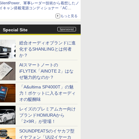
SilentPower、軍事レーダー技術から着想したノ
イキャン搭載電源コンディショナー「AC
iPurifier2」
もっと見る
Special Site
総合オーディオブランドに進
化するSHANLINGとは何者
か？
AIスマートノートの
iFLYTEK「AINOTE 2」はな
ぜ魅力的なのか？
「A&ultima SP4000T」の魅
力！ポケットに入るオーディ
オの醍醐味
レイズのプレミアムカー向け
ブランドHOMURAから
「2×9R」が登場！
SOUNDPEATSのイヤカフ型
イヤフォン「UU2イヤーカ