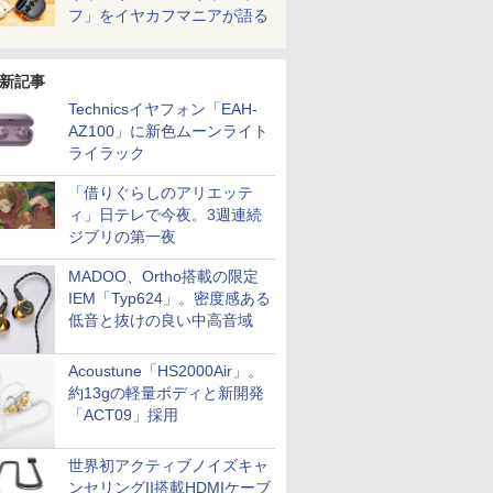
フ」をイヤカフマニアが語る
新記事
Technicsイヤフォン「EAH-
AZ100」に新色ムーンライト
ライラック
「借りぐらしのアリエッテ
ィ」日テレで今夜。3週連続
ジブリの第一夜
MADOO、Ortho搭載の限定
IEM「Typ624」。密度感ある
低音と抜けの良い中高音域
Acoustune「HS2000Air」。
約13gの軽量ボディと新開発
「ACT09」採用
世界初アクティブノイズキャ
ンセリングII搭載HDMIケーブ