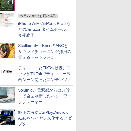
今日みつけたお買い得品
iPhone AirやAirPods Pro 3な
どのAmazonタイムセール、
今夜終了
Skullcandy、BoseのANCと
サウンドチューニング採用の
震えるヘッドフォン
「Crusher 1080 ANC」
ディズニーとTikTok提携、フ
ァンがTikTokでディズニー映
画シーン使ったコンテンツ制
作、Disney+にも配信
Volumio、電源部から出力段
まで全面刷新したネットワー
クプレーヤー
「Primo（2026）」
純正の有線CarPlay/Android
Autoをワイヤレス化するアダ
プタ