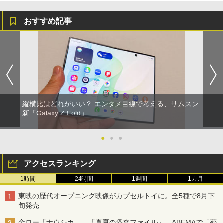
おすすめ記事
縦横比はどれがいい？ エンタメ目線で考える、サムスン
新「Galaxy Z Fold」
●
●
●
アクセスランキング
1時間
24時間
1週間
1カ月
東映の歴代オープニング映像がカプセルトイに。全5種で8月下
旬発売
金ロー「ナウシカ」、「真夏の怪奇ファイル」、ABEMAで「葬