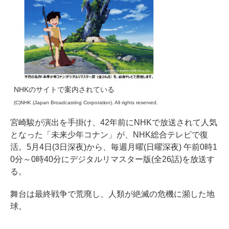
NHKのサイトで案内されている
(C)NHK (Japan Broadcasting Corporation). All rights reserved.
宮崎駿が演出を手掛け、42年前にNHKで放送されて人気
となった「未来少年コナン」が、NHK総合テレビで復
活。5月4日(3日深夜)から、毎週月曜(日曜深夜) 午前0時1
0分～0時40分にデジタルリマスター版(全26話)を放送す
る。
舞台は最終戦争で荒廃し、人類が絶滅の危機に瀕した地
球。