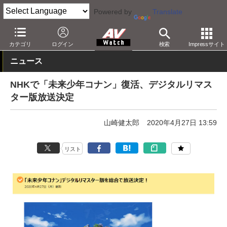
Powered by
Translate
AV Watch
コンテンツ・サービス
放送
その他
カテゴリ
ログイン
検索
Impressサイト
ニュース
NHKで「未来少年コナン」復活、デジタルリマス
ター版放送決定
山崎健太郎
2020年4月27日 13:59
リスト