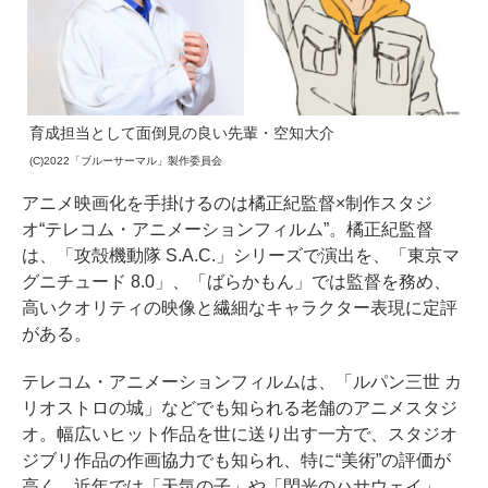
育成担当として面倒見の良い先輩・空知大介
(C)2022「ブルーサーマル」製作委員会
アニメ映画化を手掛けるのは橘正紀監督×制作スタジ
オ“テレコム・アニメーションフィルム”。橘正紀監督
は、「攻殻機動隊 S.A.C.」シリーズで演出を、「東京マ
グニチュード 8.0」、「ばらかもん」では監督を務め、
高いクオリティの映像と繊細なキャラクター表現に定評
がある。
テレコム・アニメーションフィルムは、「ルパン三世 カ
リオストロの城」などでも知られる老舗のアニメスタジ
オ。幅広いヒット作品を世に送り出す一方で、スタジオ
ジブリ作品の作画協力でも知られ、特に“美術”の評価が
高く、近年では「天気の子」や「閃光のハサウェイ」、