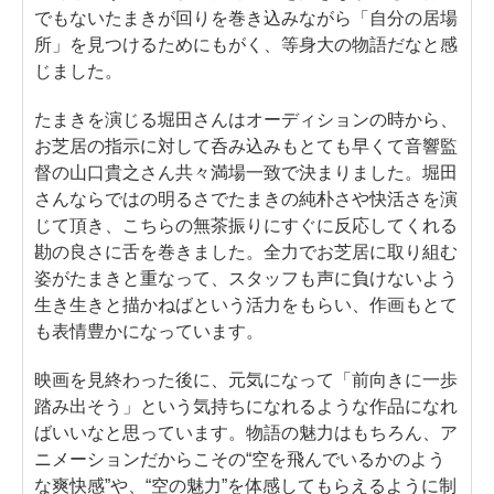
でもないたまきが回りを巻き込みながら「自分の居場
所」を見つけるためにもがく、等身大の物語だなと感
じました。
たまきを演じる堀田さんはオーディションの時から、
お芝居の指示に対して呑み込みもとても早くて音響監
督の山口貴之さん共々満場一致で決まりました。堀田
さんならではの明るさでたまきの純朴さや快活さを演
じて頂き、こちらの無茶振りにすぐに反応してくれる
勘の良さに舌を巻きました。全力でお芝居に取り組む
姿がたまきと重なって、スタッフも声に負けないよう
生き生きと描かねばという活力をもらい、作画もとて
も表情豊かになっています。
映画を見終わった後に、元気になって「前向きに一歩
踏み出そう」という気持ちになれるような作品になれ
ばいいなと思っています。物語の魅力はもちろん、ア
ニメーションだからこその“空を飛んでいるかのよう
な爽快感”や、“空の魅力”を体感してもらえるように制