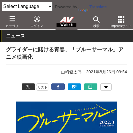
Powered by
Translate
AV Watch
コンテンツ・サービス
映画
映画作品
カテゴリ
ログイン
検索
Impressサイト
ニュース
グライダーに賭ける青春、「ブルーサーマル」ア
ニメ映画化
山崎健太郎
2021年8月26日 09:54
リスト