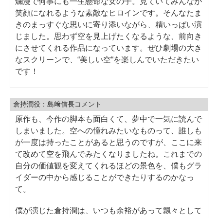
爛漫で何事にも一生懸命な女の子。見ていてみんなが
笑顔になれるような素敵なヒロインです。そんなたま
きのまっすぐな思いに寄り添いながら、精いっぱい演
じました。思わず空を見上げたくなるような、前向き
にさせてくれる作品になっています。ぜひ劇場の大き
なスクリーンで、“美しい空“を楽しんでいただきたい
です！
倉持潤役：島﨑信長コメント
原作も、今作の脚本も面白くて、夢中で一気に読んで
しまいました。空への憧れみたいなものって、誰しも
が一度は持ったことがあると思うのですが、ここに来
て改めて空を⾶んでみたくなりましたね。これまでの
自分の価値観を変えてくれるほどの景色を、僕もグラ
イダーの中から感じることができたりするのかなっ
て。
僕が演じた倉持潤は、いつも余裕があって飄々として