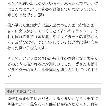
った頃を思い出しながらやろうと思ったんですが、僕
はこんなにまぶしい青春を経験していなかったので、
難しかったです。(笑)
僕が演じた空知大介は主人公のつるたま（都留たま
き）に突っかかっていくことの多いキャラクター。そ
れも憧れの倉持（倉持潤）やグライダーへの情熱から
くる反発なので、ツンツンしているけど実は熱い心を
持った良い子なんです。
そして、アフレコの段階から今作の舞台となる大空が
どのように描かれるのか楽しみでした。皆さんも是非
グライダーの迫力、風景描写を楽しみにしていて下さ
い！
橘正紀監督コメント
原作を読ませていただき、明るく爽やかなタッチで航
空部という一風変わった部活動を描きながらも、何者