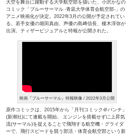
大空を舞台に躍動する大学航空部を描いた、小沢かなの
コミック「ブルーサーマル -青凪大学体育会航空部-」の
アニメ映画化が決定。2022年3月の公開が予定されてい
る。若手女優の堀田真由、声優の島﨑信長、榎木淳弥が
出演。ティザービジュアルと特報が公開された。
映画『ブルーサーマル』特報映像 / 2022年3月公開
原作コミックは、2015年から「月刊コミック＠バンチ」
(新潮社)にて連載を開始。 エンジンを搭載せずに上昇気
流(サーマル)を捉えることで飛翔する航空機・グライダ
ーで、飛行スピードを競う部活・体育会航空部という新