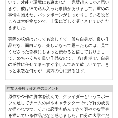
いて、才能と環境にも恵まれた、完璧超人…かと思い
きや、彼は彼で込み入った事情がありまして。重めの
事情を抱えた、バックボーンがしっかりしている役ど
ころは大好物なので、非常に楽しく演じさせていただ
きました。
実際の収録はとっても楽しくて、僕ら自身が、良い作
品だな、面白いな、楽しいなって思ったものは、見て
くださった皆様にもきっと伝わると信じておりまし
て。めちゃくちゃ良い作品なので、ぜひ劇場で、自身
の感性に任せてまっすぐ楽しんでみて欲しいです。き
っと素敵な何かが、貴方の心に残るはず。
空知大介役：榎木淳弥コメント
原作や今作の脚本を読んで、グライダーというスポー
ツを通してチームの絆やキャラクターそれぞれの成長
が描かれつつ、そこに恋愛も絡んできて爽やかな青春
を描いている作品だなと感じました。自分の大学生だ