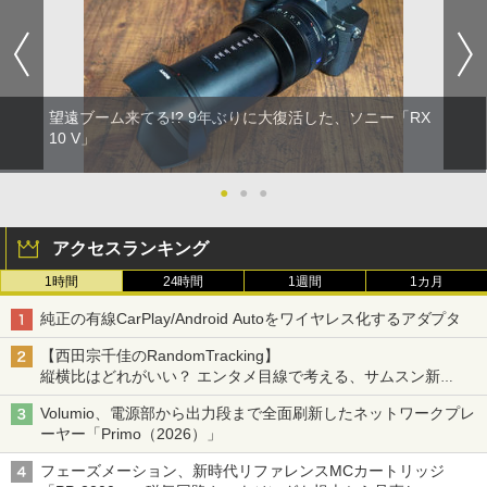
望遠ブーム来てる!? 9年ぶりに大復活した、ソニー「RX
10 V」
●
●
●
アクセスランキング
1時間
24時間
1週間
1カ月
純正の有線CarPlay/Android Autoをワイヤレス化するアダプタ
【西田宗千佳のRandomTracking】
縦横比はどれがいい？ エンタメ目線で考える、サムスン新
「Galaxy Z Fold」
Volumio、電源部から出力段まで全面刷新したネットワークプレ
ーヤー「Primo（2026）」
フェーズメーション、新時代リファレンスMCカートリッジ