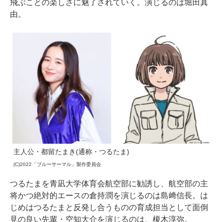
飛ぶことの楽しさに魅了されていく。演じるのは堀田真
由。
主人公・都留たまき(通称・つるたま)
(C)2022「ブルーサーマル」製作委員会
つるたまを青凪大学体育会航空部に勧誘し、航空部の主
将かつ絶対的エースの倉持潤を演じるのは島﨑信長。は
じめはつるたまと反発し合うものの育成担当として面倒
見の良い先輩・空知大介を演じるのは、榎木淳弥。