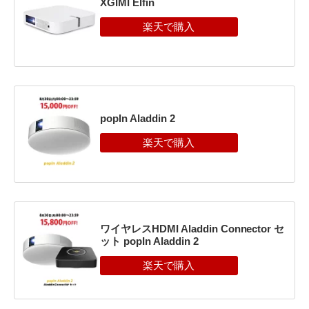
XGIMI Elfin
popIn Aladdin 2
ワイヤレスHDMI Aladdin Connector セ
ット popIn Aladdin 2