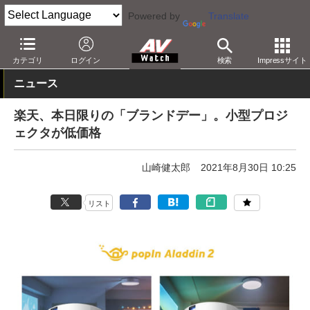
Powered by
Translate
AV Watch
動向
ショップ
セール
カテゴリ
ログイン
検索
Impressサイト
ニュース
楽天、本日限りの「ブランドデー」。小型プロジ
ェクタが低価格
山崎健太郎
2021年8月30日 10:25
リスト