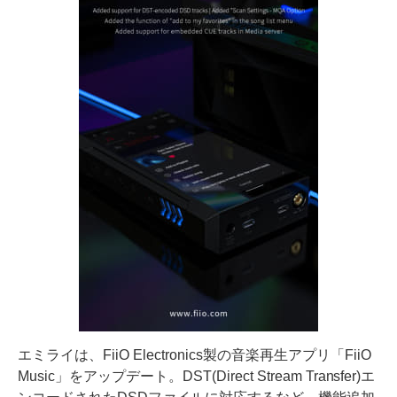
エミライは、FiiO Electronics製の音楽再生アプリ「FiiO
Music」をアップデート。DST(Direct Stream Transfer)エ