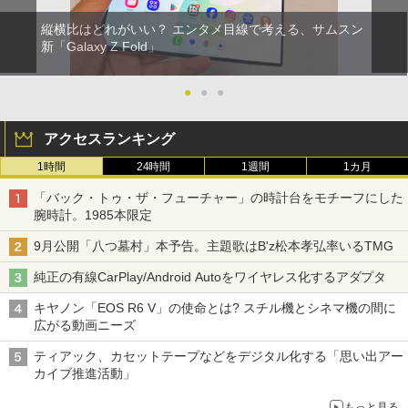
縦横比はどれがいい？ エンタメ目線で考える、サムスン
新「Galaxy Z Fold」
●
●
●
アクセスランキング
1時間
24時間
1週間
1カ月
「バック・トゥ・ザ・フューチャー」の時計台をモチーフにした
腕時計。1985本限定
9月公開「八つ墓村」本予告。主題歌はB'z松本孝弘率いるTMG
純正の有線CarPlay/Android Autoをワイヤレス化するアダプタ
キヤノン「EOS R6 V」の使命とは? スチル機とシネマ機の間に
広がる動画ニーズ
ティアック、カセットテープなどをデジタル化する「思い出アー
カイブ推進活動」
もっと見る