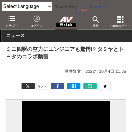
Powered by
Translate
AV Watch
コンテンツ・サービス
映像配信
YouTube
カテゴリ
ログイン
検索
Impressサイト
ニュース
ミニ四駆の空力にエンジニアも驚愕!? タミヤとト
ヨタのコラボ動画
酒井隆文
2022年10月4日 11:35
リスト