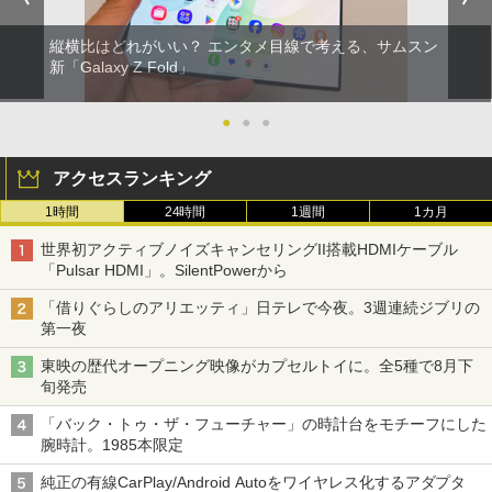
縦横比はどれがいい？ エンタメ目線で考える、サムスン
新「Galaxy Z Fold」
●
●
●
アクセスランキング
1時間
24時間
1週間
1カ月
世界初アクティブノイズキャンセリングII搭載HDMIケーブル
「Pulsar HDMI」。SilentPowerから
「借りぐらしのアリエッティ」日テレで今夜。3週連続ジブリの
第一夜
東映の歴代オープニング映像がカプセルトイに。全5種で8月下
旬発売
「バック・トゥ・ザ・フューチャー」の時計台をモチーフにした
腕時計。1985本限定
純正の有線CarPlay/Android Autoをワイヤレス化するアダプタ