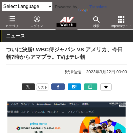
Powered by
Translate
AV Watch
コンテンツ・サービス
映像配信
Amazonビデオ
カテゴリ
ログイン
検索
Impressサイト
ニュース
ついに決勝! WBC侍ジャパン VS アメリカ、今日
朝7時からアマプラ。TVはテレ朝
野澤佳悟
2023年3月22日 00:00
リスト