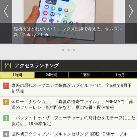
縦横比はどれがいい？ エンタメ目線で考える、サムスン
新「Galaxy Z Fold」
●
●
●
アクセスランキング
1時間
24時間
1週間
1カ月
東映の歴代オープニング映像がカプセルトイに。全5種で8月下
旬発売
金ロー「ナウシカ」、「真夏の怪奇ファイル」、ABEMAで「葬
送のフリーレン」無料配信など。夏の特番・配信情報
「バック・トゥ・ザ・フューチャー」の時計台をモチーフにした
腕時計。1985本限定
世界初アクティブノイズキャンセリングII搭載HDMIケーブル