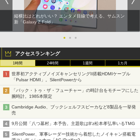
縦横比はどれがいい？ エンタメ目線で考える、サムスン
新「Galaxy Z Fold」
●
●
●
アクセスランキング
1時間
24時間
1週間
1カ月
世界初アクティブノイズキャンセリングII搭載HDMIケーブル
「Pulsar HDMI」。SilentPowerから
「バック・トゥ・ザ・フューチャー」の時計台をモチーフにした
腕時計。1985本限定
Cambridge Audio、ブックシェルフスピーカなど8製品を一挙発
売
9月公開「八つ墓村」本予告。主題歌はB'z松本孝弘率いるTMG
SilentPower、軍事レーダー技術から着想したノイキャン搭載電
源コンディショナー「AC iPurifier2」