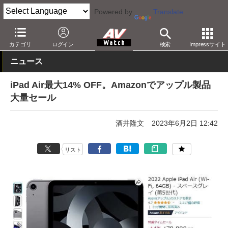
Powered by
Translate
AV Watch
動向
ショップ
セール
カテゴリ
ログイン
検索
Impressサイト
ニュース
iPad Air最大14% OFF。Amazonでアップル製品
大量セール
酒井隆文
2023年6月2日 12:42
リスト