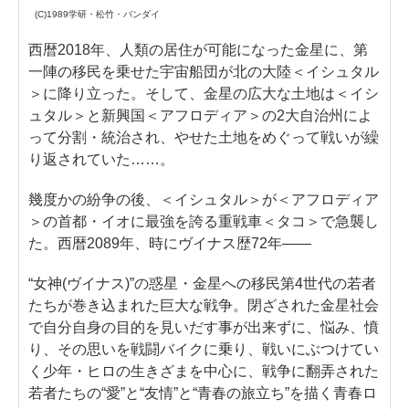
(C)1989学研・松竹・バンダイ
西暦2018年、人類の居住が可能になった金星に、第
一陣の移民を乗せた宇宙船団が北の大陸＜イシュタル
＞に降り立った。そして、金星の広大な土地は＜イシ
ュタル＞と新興国＜アフロディア＞の2大自治州によ
って分割・統治され、やせた土地をめぐって戦いが繰
り返されていた……。
幾度かの紛争の後、＜イシュタル＞が＜アフロディア
＞の首都・イオに最強を誇る重戦車＜タコ＞で急襲し
た。西暦2089年、時にヴイナス歴72年――
“女神(ヴイナス)”の惑星・金星への移民第4世代の若者
たちが巻き込まれた巨大な戦争。閉ざされた金星社会
で自分自身の目的を見いだす事が出来ずに、悩み、憤
り、その思いを戦闘バイクに乗り、戦いにぶつけてい
く少年・ヒロの生きざまを中心に、戦争に翻弄された
若者たちの“愛”と“友情”と“青春の旅立ち”を描く青春ロ