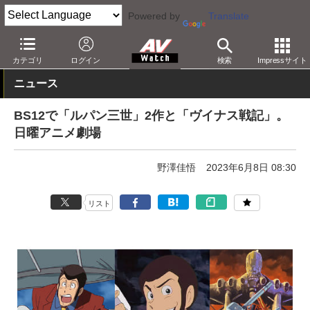
Powered by
Translate
AV Watch
コンテンツ・サービス
アニメ
カテゴリ
ログイン
検索
Impressサイト
ニュース
BS12で「ルパン三世」2作と「ヴイナス戦記」。
日曜アニメ劇場
野澤佳悟
2023年6月8日 08:30
リスト