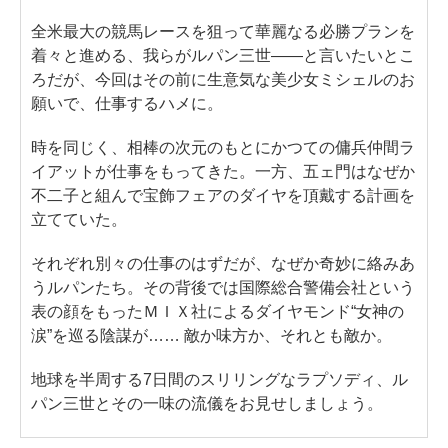
全米最大の競馬レースを狙って華麗なる必勝プランを
着々と進める、我らがルパン三世――と言いたいとこ
ろだが、今回はその前に生意気な美少女ミシェルのお
願いで、仕事するハメに。
時を同じく、相棒の次元のもとにかつての傭兵仲間ラ
イアットが仕事をもってきた。一方、五ェ門はなぜか
不二子と組んで宝飾フェアのダイヤを頂戴する計画を
立てていた。
それぞれ別々の仕事のはずだが、なぜか奇妙に絡みあ
うルパンたち。その背後では国際総合警備会社という
表の顔をもったＭＩＸ社によるダイヤモンド“女神の
涙”を巡る陰謀が…… 敵か味方か、それとも敵か。
地球を半周する7日間のスリリングなラプソディ、ル
パン三世とその一味の流儀をお見せしましょう。