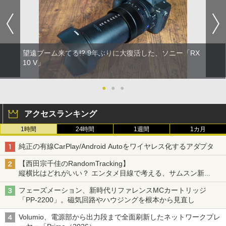
望遠ブーム来てる!? 9年ぶりに大復活した、ソニー「RX
10 V」
●
●
●
アクセスランキング
1時間
24時間
1週間
1カ月
純正の有線CarPlay/Android Autoをワイヤレス化するアダプタ
【西田宗千佳のRandomTracking】
縦横比はどれがいい？ エンタメ目線で考える、サムスン新
「Galaxy Z Fold」
フェーズメーション、新時代リファレンスMCカートリッジ
「PP-2200」。磁気回路やハウジングを根本から見直し
Volumio、電源部から出力段まで全面刷新したネットワークプレ