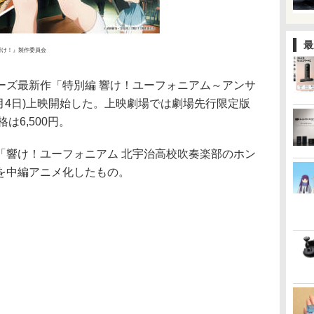
最
響け！』製作委員会
ーズ最新作「特別編 響け！ユーフォニアム～アンサ
月4日)上映開始した。上映劇場では劇場先行限定版
格は6,500円。
「響け！ユーフォニアム 北宇治高校吹奏楽部のホン
を中編アニメ化したもの。