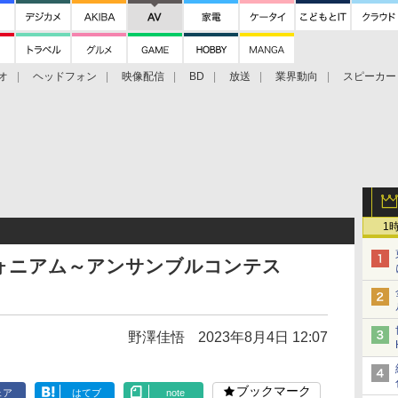
オ
ヘッドフォン
映像配信
BD
放送
業界動向
スピーカー
ェクタ
PS4
BDプレーヤー
映像配信
BD
1
フォニアム～アンサンブルコンテス
野澤佳悟
2023年8月4日 12:07
ブックマーク
ェア
はてブ
note