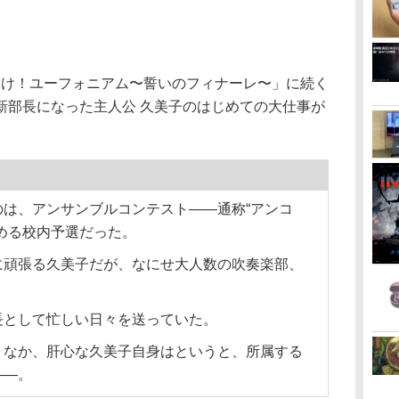
 響け！ユーフォニアム〜誓いのフィナーレ〜」に続く
新部長になった主人公 久美子のはじめての大仕事が
は、アンサンブルコンテスト――通称“アンコ
める校内予選だった。
に頑張る久美子だが、なにせ大人数の吹奏楽部、
長として忙しい日々を送っていた。
くなか、肝心な久美子自身はというと、所属する
――。