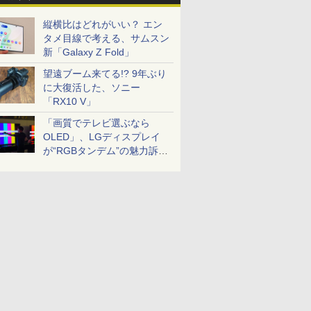
縦横比はどれがいい？ エン
タメ目線で考える、サムスン
新「Galaxy Z Fold」
望遠ブーム来てる!? 9年ぶり
に大復活した、ソニー
「RX10 V」
「画質でテレビ選ぶなら
OLED」、LGディスプレイ
が“RGBタンデム”の魅力訴
求。液晶とのガチ比較も