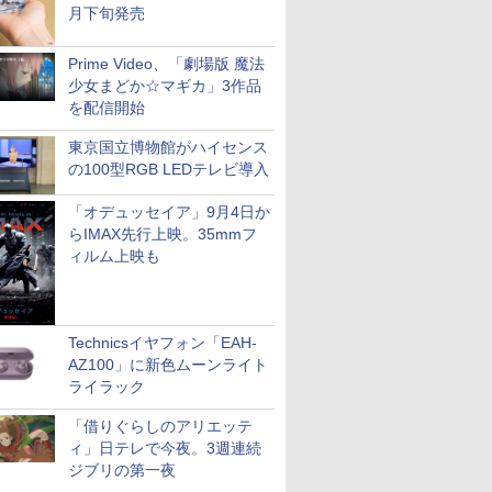
月下旬発売
Prime Video、「劇場版 魔法
少女まどか☆マギカ」3作品
を配信開始
東京国立博物館がハイセンス
の100型RGB LEDテレビ導入
「オデュッセイア」9月4日か
らIMAX先行上映。35mmフ
ィルム上映も
Technicsイヤフォン「EAH-
AZ100」に新色ムーンライト
ライラック
「借りぐらしのアリエッテ
ィ」日テレで今夜。3週連続
ジブリの第一夜