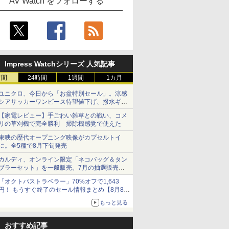
AV Watch をフォローする
Impress Watchシリーズ 人気記事
時間
24時間
1週間
1カ月
ユニクロ、今日から「お盆特別セール」。涼感
シアサッカーワンピース待望値下げ、撥水ギア
ショーツは1990円に
【家電レビュー】手ごわい雑草との戦い、コメ
リの草刈機で完全勝利 掃除機感覚で使えた
東映の歴代オープニング映像がカプセルトイ
に。全5種で8月下旬発売
カルディ、オンライン限定「ネコバッグ＆タン
ブラーセット」を一般販売。7月の抽選販売の
当選無効分
「オクトパストラベラー」70%オフで1,643
円！ もうすぐ終了のセール情報まとめ【8月8日
更新】
もっと見る
ニンテンドーeショップでは「大神 絶景版」が
67%オフで990円
おすすめ記事