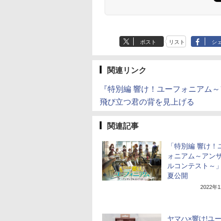
ポスト
リスト
シ
関連リンク
『特別編 響け！ユーフォニアム
飛び立つ君の背を見上げる
関連記事
「特別編 響け！
ォニアム～アン
ルコンテスト～」'
夏公開
2022年
ヤマハ×響け!ユ