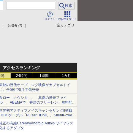
ログイン
Impress サイト
全カテゴリ
音楽配信
アクセスランキング
時間
24時間
1週間
1カ月
東映の歴代オープニング映像がカプセルトイ
に。全5種で8月下旬発売
金ロー「ナウシカ」、「真夏の怪奇ファイ
ル」、ABEMAで「葬送のフリーレン」無料配信
など。夏の特番・配信情報
世界初アクティブノイズキャンセリングII搭載
HDMIケーブル「Pulsar HDMI」。SilentPower
から
純正の有線CarPlay/Android Autoをワイヤレス
化するアダプタ