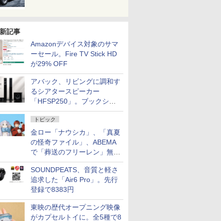
新記事
Amazonデバイス対象のサマ
ーセール。Fire TV Stick HD
が29% OFF
アバック、リビングに調和す
るシアタースピーカー
「HFSP250」。ブックシェ
ルフはペア3万円以下
トピック
金ロー「ナウシカ」、「真夏
の怪奇ファイル」、ABEMA
で「葬送のフリーレン」無料
配信など。夏の特番・配信情
SOUNDPEATS、音質と軽さ
報
追求した「Air6 Pro」。先行
登録で8383円
東映の歴代オープニング映像
がカプセルトイに。全5種で8