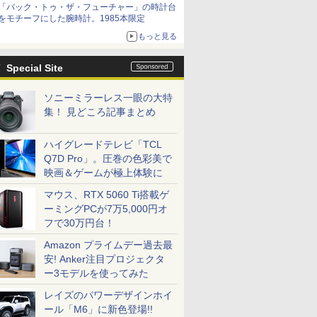
「バック・トゥ・ザ・フューチャー」の時計台
をモチーフにした腕時計。1985本限定
もっと見る
Special Site
ソニーミラーレス一眼の大特
集！ 見どころ記事まとめ
ハイグレードテレビ「TCL
Q7D Pro」。圧巻の色彩美で
映画＆ゲームが極上体験に
マウス、RTX 5060 Ti搭載ゲ
ーミングPCが7万5,000円オ
フで30万円台！
Amazon プライムデー過去最
安! Anker注目プロジェクタ
ー3モデルを使ってみた
レイズのパワーデザインホイ
ール「M6」に新色登場!!