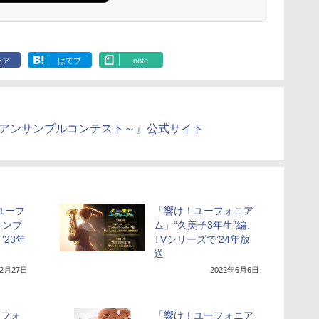
ェア
はてブ
note
～アンサンブルコンテスト～』公式サイト
ユーフ
「響け！ユーフォニア
サンブ
ム」“久美子3年生”編、
23年
TVシリーズで’24年放
送
12月27日
2022年6月6日
ーフォ
「響け！ユーフォニア