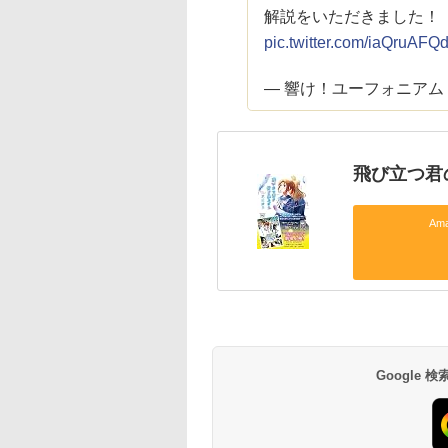
解説をいただきました！
pic.twitter.com/iaQruAFQ
— 響け！ユーフォニアム 公式 
飛び立つ君
Am
Google