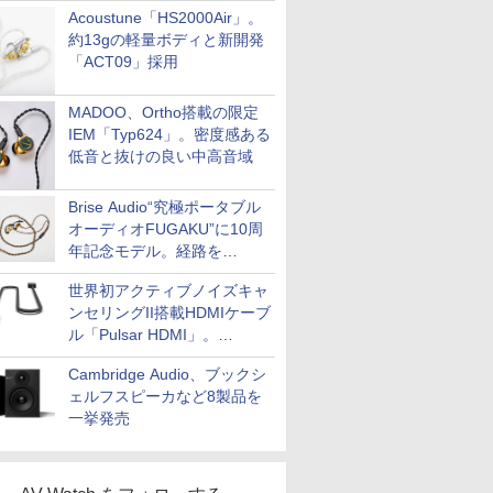
Acoustune「HS2000Air」。
約13gの軽量ボディと新開発
「ACT09」採用
MADOO、Ortho搭載の限定
IEM「Typ624」。密度感ある
低音と抜けの良い中高音域
Brise Audio“究極ポータブル
オーディオFUGAKU”に10周
年記念モデル。経路を
NISHIKIで統一。400万円
世界初アクティブノイズキャ
ンセリングII搭載HDMIケーブ
ル「Pulsar HDMI」。
SilentPowerから
Cambridge Audio、ブックシ
ェルフスピーカなど8製品を
一挙発売