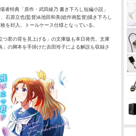
入場者特典「原作・武田綾乃 書き下ろし短編小説」
、石原立也(監督)&池田和美(総作画監督)描き下ろし
2枚を封入。トールケース仕様となっている。
立つ君の背を見上げる」の文庫版も本日発売。文庫
鳥」の脚本を手掛けた吉田玲子による解説も収録さ