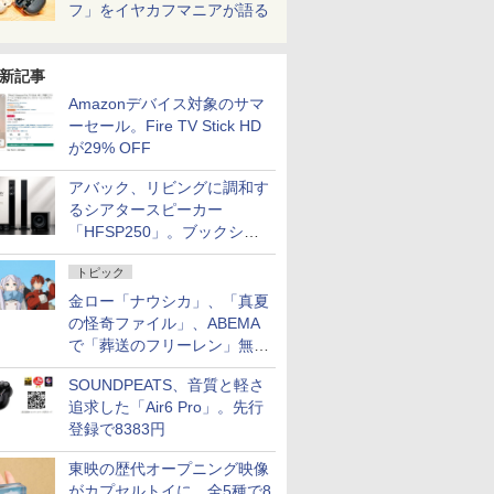
フ」をイヤカフマニアが語る
新記事
Amazonデバイス対象のサマ
ーセール。Fire TV Stick HD
が29% OFF
アバック、リビングに調和す
るシアタースピーカー
「HFSP250」。ブックシェ
ルフはペア3万円以下
トピック
金ロー「ナウシカ」、「真夏
の怪奇ファイル」、ABEMA
で「葬送のフリーレン」無料
配信など。夏の特番・配信情
SOUNDPEATS、音質と軽さ
報
追求した「Air6 Pro」。先行
登録で8383円
東映の歴代オープニング映像
がカプセルトイに。全5種で8