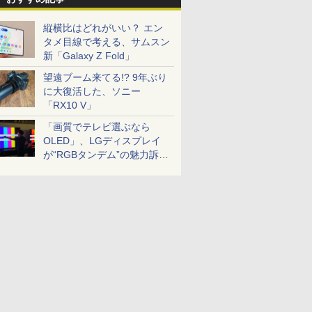
縦横比はどれがいい？ エン
タメ目線で考える、サムスン
新「Galaxy Z Fold」
望遠ブーム来てる!? 9年ぶり
に大復活した、ソニー
「RX10 V」
「画質でテレビ選ぶなら
OLED」、LGディスプレイ
が“RGBタンデム”の魅力訴
求。液晶とのガチ比較も