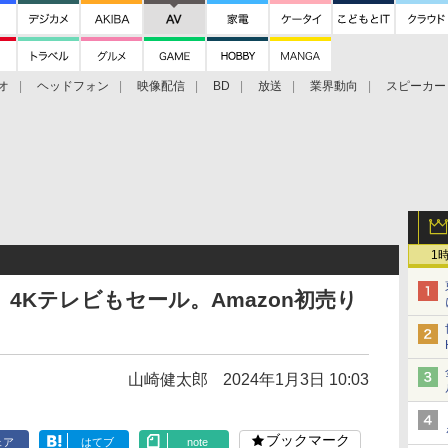
オ
ヘッドフォン
映像配信
BD
放送
業界動向
スピーカー
ェクタ
PS4
BDプレーヤー
映像配信
BD
1
4Kテレビもセール。Amazon初売り
山崎健太郎
2024年1月3日 10:03
ブックマーク
ェア
はてブ
note