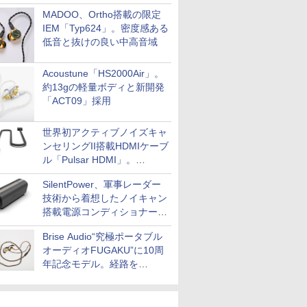
MADOO、Ortho搭載の限定
IEM「Typ624」。密度感ある
低音と抜けの良い中高音域
Acoustune「HS2000Air」。
約13gの軽量ボディと新開発
「ACT09」採用
世界初アクティブノイズキャ
ンセリングII搭載HDMIケーブ
ル「Pulsar HDMI」。
SilentPowerから
SilentPower、軍事レーダー
技術から着想したノイキャン
搭載電源コンディショナー
「AC iPurifier2」
Brise Audio“究極ポータブル
オーディオFUGAKU”に10周
年記念モデル。経路を
NISHIKIで統一。400万円