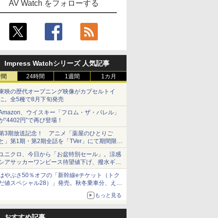
AV Watch をフォローする
Impress Watchシリーズ 人気記事
時間
24時間
1週間
1カ月
東映の歴代オープニング映像がカプセルトイ
に。全5種で8月下旬発売
Amazon、ウイスキー「フロム・ザ・バレル」
が“4402円”で再び登場！
第3期放送記念！ アニメ「薬屋のひとりご
と」第1期・第2期全話を「TVer」にて期間限定
で順次無料配信開始
ユニクロ、今日から「お盆特別セール」。涼感
シアサッカーワンピース待望値下げ、撥水ギア
ショーツは1990円に
はやぶさ50％オフの「新幹線eチケット（トク
だ値スペシャル28）」発売。秋冬乗車分、えき
ねっと限定
もっと見る
おすすめ記事