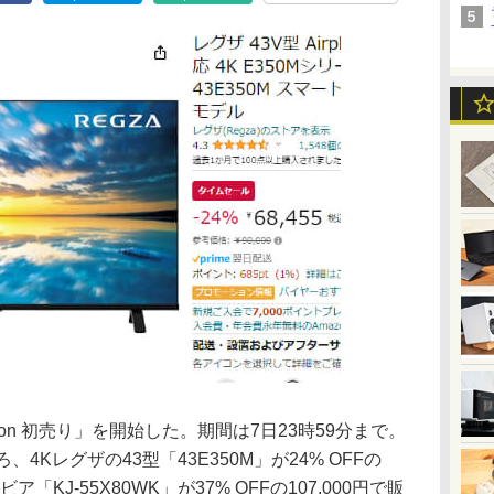
zon 初売り」を開始した。期間は7日23時59分まで。
4Kレグザの43型「43E350M」が24% OFFの
ア「KJ-55X80WK」が37% OFFの107,000円で販