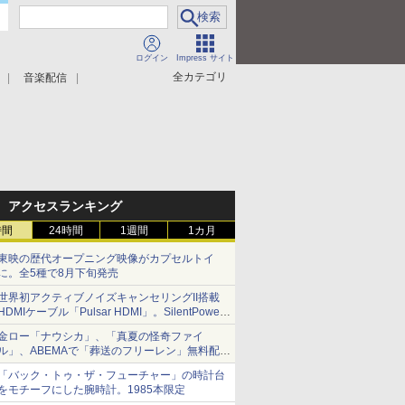
ログイン
Impress サイト
全カテゴリ
音楽配信
アクセスランキング
時間
24時間
1週間
1カ月
東映の歴代オープニング映像がカプセルトイ
に。全5種で8月下旬発売
世界初アクティブノイズキャンセリングII搭載
HDMIケーブル「Pulsar HDMI」。SilentPower
から
金ロー「ナウシカ」、「真夏の怪奇ファイ
ル」、ABEMAで「葬送のフリーレン」無料配信
など。夏の特番・配信情報
「バック・トゥ・ザ・フューチャー」の時計台
をモチーフにした腕時計。1985本限定