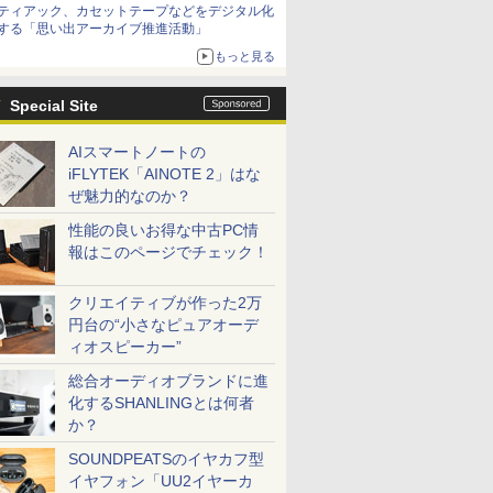
ティアック、カセットテープなどをデジタル化
する「思い出アーカイブ推進活動」
もっと見る
Special Site
AIスマートノートの
iFLYTEK「AINOTE 2」はな
ぜ魅力的なのか？
性能の良いお得な中古PC情
報はこのページでチェック！
クリエイティブが作った2万
円台の“小さなピュアオーデ
ィオスピーカー”
総合オーディオブランドに進
化するSHANLINGとは何者
か？
SOUNDPEATSのイヤカフ型
イヤフォン「UU2イヤーカ