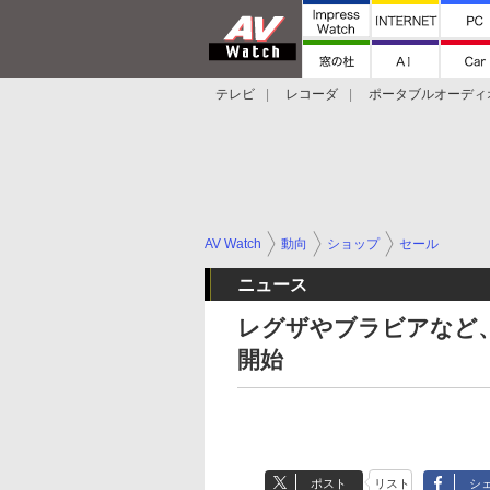
テレビ
レコーダ
ポータブルオーディ
スマートスピーカー
デジカメ
プロジ
AV Watch
動向
ショップ
セール
ニュース
レグザやブラビアなど、
開始
ポスト
リスト
シ