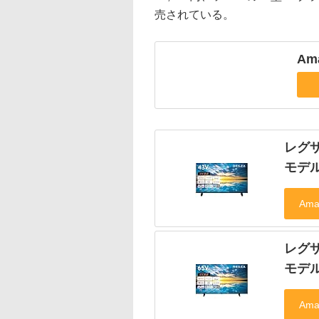
売されている。
Am
レグザ
モデ
レグザ
モデ