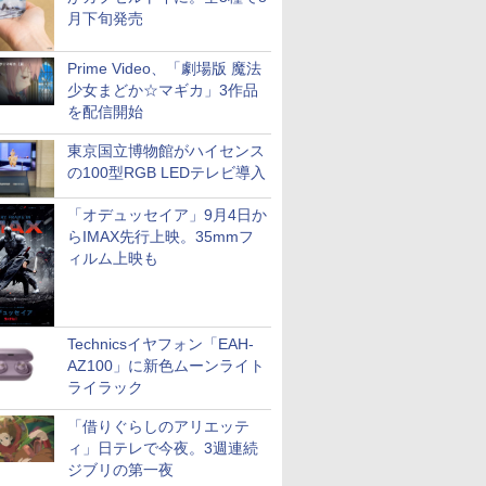
月下旬発売
Prime Video、「劇場版 魔法
少女まどか☆マギカ」3作品
を配信開始
東京国立博物館がハイセンス
の100型RGB LEDテレビ導入
「オデュッセイア」9月4日か
らIMAX先行上映。35mmフ
ィルム上映も
Technicsイヤフォン「EAH-
AZ100」に新色ムーンライト
ライラック
「借りぐらしのアリエッテ
ィ」日テレで今夜。3週連続
ジブリの第一夜