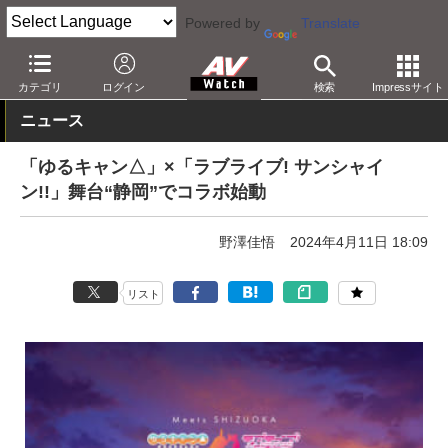
Powered by
Translate
AV Watch
コンテンツ・サービス
アニメ
カテゴリ
ログイン
検索
Impressサイト
ニュース
「ゆるキャン△」×「ラブライブ! サンシャイ
ン!!」舞台“静岡”でコラボ始動
野澤佳悟
2024年4月11日 18:09
リスト