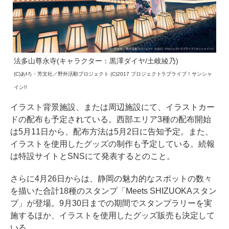
法多山尊永寺(キャラクター：黒澤ダイヤ/土岐綾乃)
(C)あfろ・芳文社／野外活動プロジェクト (C)2017 プロジェクトラブライブ！サンシャ
イン!!
イラスト背景施設、または周辺施設にて、イラストカー
ドの配布も予定されている。西部エリア3種の配布開始
は5月11日から、配布方法は5月2日に告知予定。また、
イラストを使用したグッズの制作も予定している。続報
は特設サイトとSNSにて発表するとのこと。
さらに4月26日からは、静岡の魅力的なスポットの数々
を描いた合計18種のスタンプ「Meets SHIZUOKAスタン
プ」が登場。9月30日までの期間でスタンプラリーを実
施するほか、イラストを使用したグッズ販売も決定して
いる。