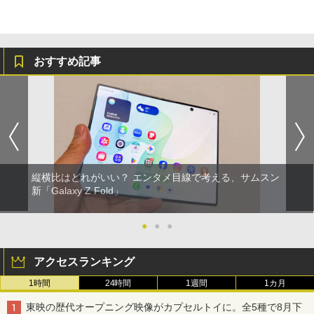
おすすめ記事
縦横比はどれがいい？ エンタメ目線で考える、サムスン
新「Galaxy Z Fold」
●
●
●
アクセスランキング
1時間
24時間
1週間
1カ月
東映の歴代オープニング映像がカプセルトイに。全5種で8月下