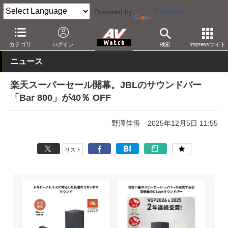
Powered by
Translate
AV Watch
動向
ショップ
セール
カテゴリ
ログイン
検索
Impressサイト
ニュース
楽天スーパーセール開幕。JBLのサウンドバー
「Bar 800」が40％ OFF
野澤佳悟
2025年12月5日 11:55
リスト