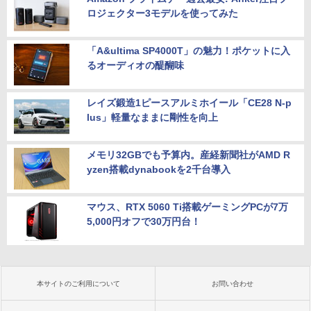
ロジェクター3モデルを使ってみた
「A&ultima SP4000T」の魅力！ポケットに入
るオーディオの醍醐味
レイズ鍛造1ピースアルミホイール「CE28 N-p
lus」軽量なままに剛性を向上
メモリ32GBでも予算内。産経新聞社がAMD R
yzen搭載dynabookを2千台導入
マウス、RTX 5060 Ti搭載ゲーミングPCが7万
5,000円オフで30万円台！
本サイトのご利用について
お問い合わせ