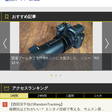
おすすめ記事
望遠ブーム来てる!? 9年ぶりに大復活した、ソニー「RX
10 V」
●
●
●
アクセスランキング
1時間
24時間
1週間
1カ月
【西田宗千佳のRandomTracking】
縦横比はどれがいい？ エンタメ目線で考える、サムスン新