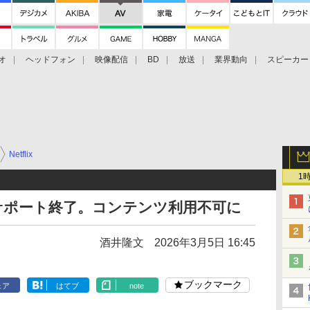
オ
ヘッドフォン
映像配信
BD
放送
業界動向
スピーカー
ェクタ
PS4
BDプレーヤー
映像配信
BD
Netflix
1
プリのサポート終了。コンテンツ利用不可に
酒井隆文
2026年3月5日 16:45
ブックマーク
ェア
はてブ
note