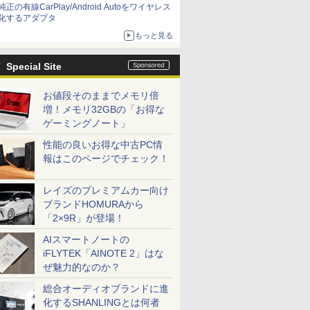
純正の有線CarPlay/Android Autoをワイヤレス
化するアダプタ
もっと見る
Special Site
お値段そのままでメモリ倍
増！メモリ32GBの「お得な
ゲーミングノート」
性能の良いお得な中古PC情
報はこのページでチェック！
レイズのプレミアムカー向け
ブランドHOMURAから
「2×9R」が登場！
AIスマートノートの
iFLYTEK「AINOTE 2」はな
ぜ魅力的なのか？
総合オーディオブランドに進
化するSHANLINGとは何者