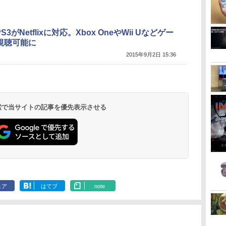
S3がNetflixに対応。Xbox OneやWii Uなどゲー
視聴可能に
2015年9月2日 15:36
 検索で当サイトの記事を優先表示させる
ェア
はてブ
note