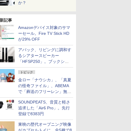
か？
新記事
Amazonデバイス対象のサマ
ーセール。Fire TV Stick HD
が29% OFF
アバック、リビングに調和す
るシアタースピーカー
「HFSP250」。ブックシェ
ルフはペア3万円以下
トピック
金ロー「ナウシカ」、「真夏
の怪奇ファイル」、ABEMA
で「葬送のフリーレン」無料
配信など。夏の特番・配信情
SOUNDPEATS、音質と軽さ
報
追求した「Air6 Pro」。先行
登録で8383円
東映の歴代オープニング映像
がカプセルトイに。全5種で8