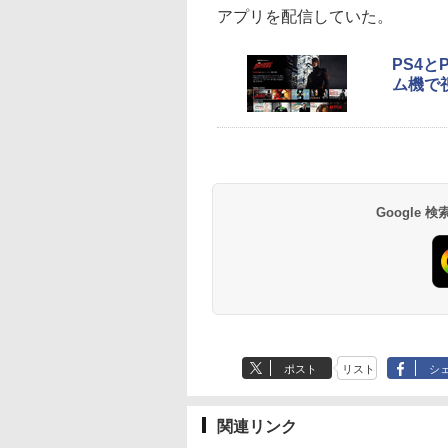
アプリを配信していた。
PS4とP
ム機で
Google
ポスト
リスト
シ
関連リンク