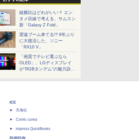
縦横比はどれがいい？ エン
タメ目線で考える、サムスン
新「Galaxy Z Fold」
望遠ブーム来てる!? 9年ぶり
に大復活した、ソニー
「RX10 V」
「画質でテレビ選ぶなら
OLED」、LGディスプレイ
が“RGBタンデム”の魅力訴
求。液晶とのガチ比較も
ICE
天海社
ス
Comic curea
impress QuickBooks
PUBFUN