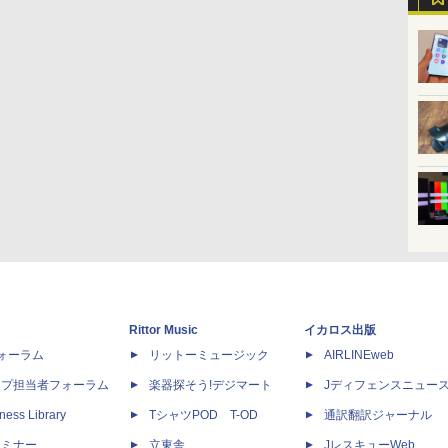
Rittor Music
イカロス出版
dフォーラム
リットーミュージック
AIRLINEweb
ップ担当者フォーラム
楽器探そう!デジマート
Jディフェンスニュー
ness Library
TシャツPOD T-OD
通訳翻訳ジャーナル
セミナー
立東舎
JレスキューWeb