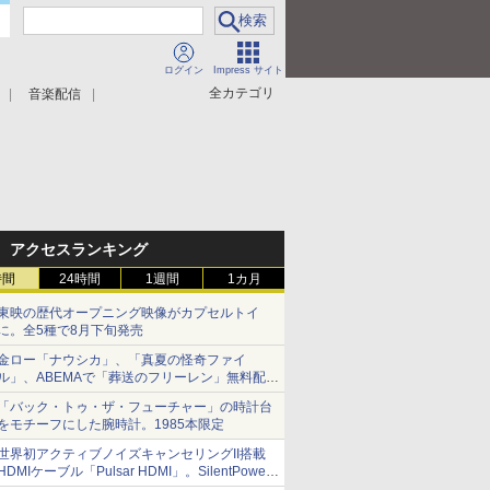
ログイン
Impress サイト
全カテゴリ
音楽配信
アクセスランキング
時間
24時間
1週間
1カ月
東映の歴代オープニング映像がカプセルトイ
に。全5種で8月下旬発売
金ロー「ナウシカ」、「真夏の怪奇ファイ
ル」、ABEMAで「葬送のフリーレン」無料配信
など。夏の特番・配信情報
「バック・トゥ・ザ・フューチャー」の時計台
をモチーフにした腕時計。1985本限定
世界初アクティブノイズキャンセリングII搭載
HDMIケーブル「Pulsar HDMI」。SilentPower
から