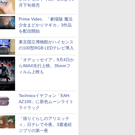
月下旬発売
Prime Video、「劇場版 魔法
少女まどか☆マギカ」3作品
を配信開始
東京国立博物館がハイセンス
の100型RGB LEDテレビ導入
「オデュッセイア」9月4日か
らIMAX先行上映。35mmフ
ィルム上映も
Technicsイヤフォン「EAH-
AZ100」に新色ムーンライト
ライラック
「借りぐらしのアリエッテ
ィ」日テレで今夜。3週連続
ジブリの第一夜