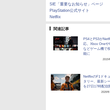
SIE「重要なお知らせ」ページ
PlayStation公式サイト
Netflix
関連記事
PS4とPS3がNetf
応。Xbox OneやW
などゲーム機で
能に
201
NetflixのF1ド
タリー、最新シ
を27日17時配信
2026