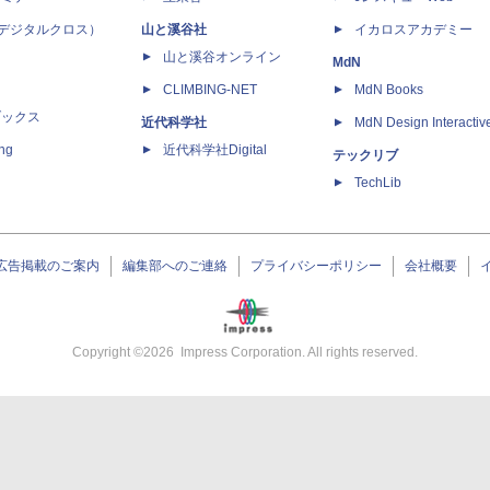
 X（デジタルクロス）
山と溪谷社
イカロスアカデミー
山と溪谷オンライン
MdN
CLIMBING-NET
MdN Books
ブックス
近代科学社
MdN Design Interactiv
ing
近代科学社Digital
テックリブ
TechLib
広告掲載のご案内
編集部へのご連絡
プライバシーポリシー
会社概要
Copyright ©
2026
Impress Corporation. All rights reserved.