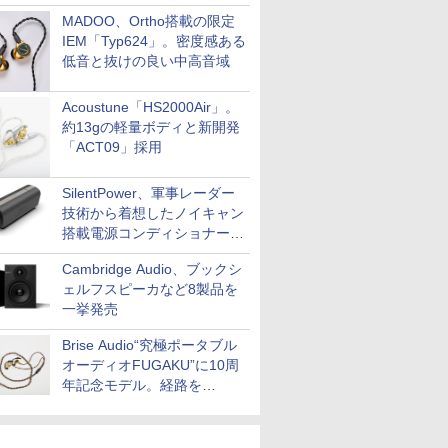
MADOO、Ortho搭載の限定
IEM「Typ624」。密度感ある
低音と抜けの良い中高音域
Acoustune「HS2000Air」。
約13gの軽量ボディと新開発
「ACT09」採用
SilentPower、軍事レーダー
技術から着想したノイキャン
搭載電源コンディショナー
「AC iPurifier2」
Cambridge Audio、ブックシ
ェルフスピーカなど8製品を
一挙発売
Brise Audio“究極ポータブル
オーディオFUGAKU”に10周
年記念モデル。経路を
NISHIKIで統一。400万円