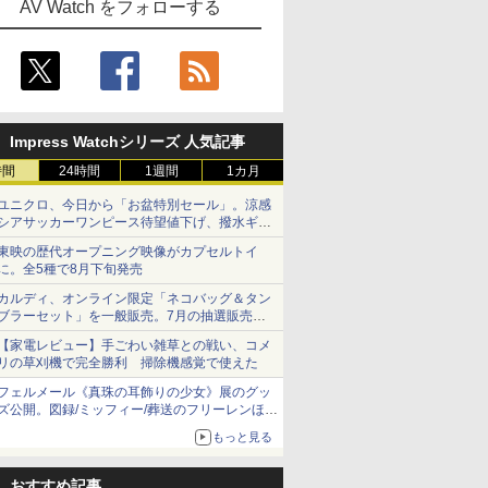
AV Watch をフォローする
Impress Watchシリーズ 人気記事
時間
24時間
1週間
1カ月
ユニクロ、今日から「お盆特別セール」。涼感
シアサッカーワンピース待望値下げ、撥水ギア
ショーツは1990円に
東映の歴代オープニング映像がカプセルトイ
に。全5種で8月下旬発売
カルディ、オンライン限定「ネコバッグ＆タン
ブラーセット」を一般販売。7月の抽選販売の
当選無効分
【家電レビュー】手ごわい雑草との戦い、コメ
リの草刈機で完全勝利 掃除機感覚で使えた
フェルメール《真珠の耳飾りの少女》展のグッ
ズ公開。図録/ミッフィー/葬送のフリーレンほ
か、注目ブランドコラボが実現
もっと見る
おすすめ記事