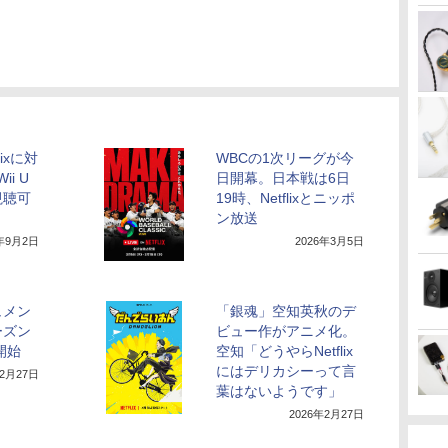
lixに対
WBCの1次リーグが今
ii U
日開幕。日本戦は6日
視聴可
19時、Netflixとニッポ
ン放送
5年9月2日
2026年3月5日
キュメン
「銀魂」空知英秋のデ
ーズン
ビュー作がアニメ化。
開始
空知「どうやらNetflix
にはデリカシーって言
年2月27日
葉はないようです」
2026年2月27日