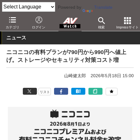
Powered by
Translate
AV Watch
コンテンツ・サービス
映像配信
niconico
カテゴリ
ログイン
検索
Impressサイト
ニュース
ニコニコの有料プランが790円から990円へ値上
げ。ストレージやセキュリティ対策コスト増
山崎健太郎
2026年5月18日 15:00
リスト