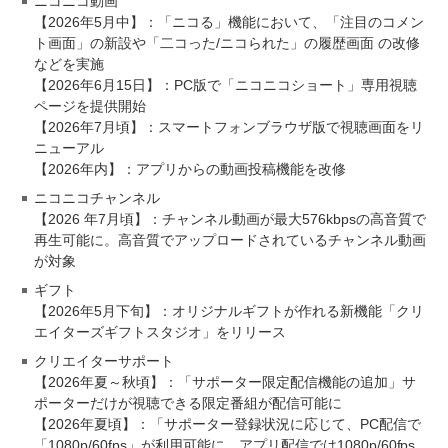
ニコニコ動画
【2026年5月中】：「ニコる」機能において、「注目のコメン
ト画面」の新設や「二コった/ニコられた」の履歴画面 の改修
などを実施
【2026年6月15日】：PC版で「ニコニコショート」専用視聴
ページを提供開始
【2026年7月頃】：スマートフォンブラウザ版で視聴画面をリ
ニューアル
【2026年内】：アプリからの動画投稿機能を改修
ニコニコチャンネル
【2026 年7月頃】：チャンネル動画が最大576kbpsの高音質で
再生可能に。高音質でアップロードされているチャンネル動画
が対象
ギフト
【2026年5月下旬】：オリジナルギフトが作れる新機能「クリ
エイターズギフトスタジオ」をリリース
クリエイターサポート
【2026年夏～秋頃】：「サポーター限定配信機能の追加」サ
ポーターだけが視聴できる限定番組が配信可能に
【2026年夏頃】：「サポーター登録状況に応じて、PC配信で
「1080p/60fps」が利用可能に。アプリ配信では1080p/60fps