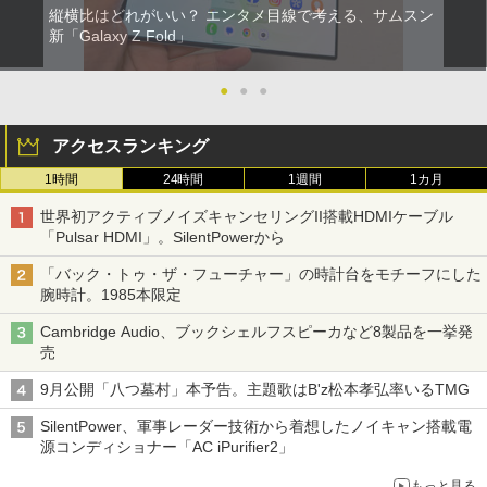
縦横比はどれがいい？ エンタメ目線で考える、サムスン
新「Galaxy Z Fold」
●
●
●
アクセスランキング
1時間
24時間
1週間
1カ月
世界初アクティブノイズキャンセリングII搭載HDMIケーブル
「Pulsar HDMI」。SilentPowerから
「バック・トゥ・ザ・フューチャー」の時計台をモチーフにした
腕時計。1985本限定
Cambridge Audio、ブックシェルフスピーカなど8製品を一挙発
売
9月公開「八つ墓村」本予告。主題歌はB'z松本孝弘率いるTMG
SilentPower、軍事レーダー技術から着想したノイキャン搭載電
源コンディショナー「AC iPurifier2」
もっと見る