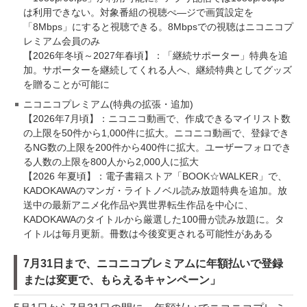
は利用できない。対象番組の視聴ぺ―ジで画質設定を
「8Mbps」にすると視聴できる。8Mbpsでの視聴はニコニコプ
レミアム会員のみ
【2026年冬頃～2027年春頃】：「継続サポーター」特典を追
加。サポーターを継続してくれる人へ、継続特典としてグッズ
を贈ることが可能に
ニコニコプレミアム(特典の拡張・追加)
【2026年7月頃】：ニコニコ動画で、作成できるマイリスト数
の上限を50件から1,000件に拡大。ニコニコ動画で、登録でき
るNG数の上限を200件から400件に拡大。ユーザーフォロでき
る人数の上限を800人から2,000人に拡大
【2026 年夏頃】：電子書籍ストア「BOOK☆WALKER」で、
KADOKAWAのマンガ・ライトノベル読み放題特典を追加。放
送中の最新アニメ化作品や異世界転生作品を中心に、
KADOKAWAのタイトルから厳選した100冊が読み放題に。タ
イトルは毎月更新。冊数は今後変更される可能性があある
7月31日まで、ニコニコプレミアムに年額払いで登録
または変更で、もらえるキャンペーン」