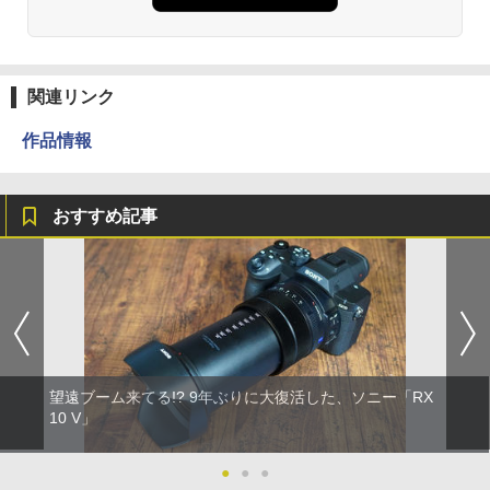
関連リンク
作品情報
おすすめ記事
望遠ブーム来てる!? 9年ぶりに大復活した、ソニー「RX
10 V」
●
●
●