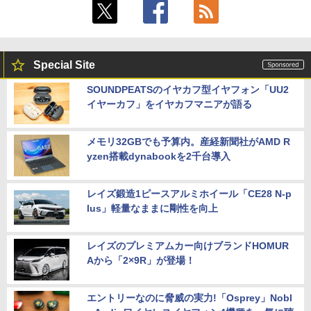
Special Site
SOUNDPEATSのイヤカフ型イヤフォン「UU2
イヤーカフ」をイヤカフマニアが語る
メモリ32GBでも予算内。産経新聞社がAMD R
yzen搭載dynabookを2千台導入
レイズ鍛造1ピースアルミホイール「CE28 N-p
lus」軽量なままに剛性を向上
レイズのプレミアムカー向けブランドHOMUR
Aから「2×9R」が登場！
エントリーなのに脅威の実力!「Osprey」Nobl