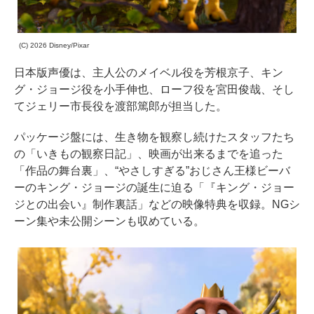
(C) 2026 Disney/Pixar
日本版声優は、主人公のメイベル役を芳根京子、キン
グ・ジョージ役を小手伸也、ローフ役を宮田俊哉、そし
てジェリー市長役を渡部篤郎が担当した。
パッケージ盤には、生き物を観察し続けたスタッフたち
の「いきもの観察日記」、映画が出来るまでを追った
「作品の舞台裏」、“やさしすぎる”おじさん王様ビーバ
ーのキング・ジョージの誕生に迫る「『キング・ジョー
ジとの出会い』制作裏話」などの映像特典を収録。NGシ
ーン集や未公開シーンも収めている。