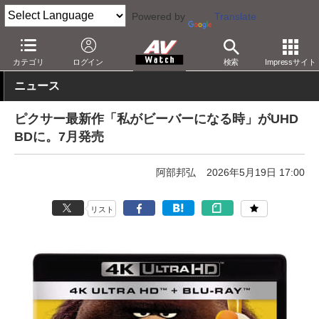
Powered by
Translate
AV Watch
コンテンツ・サービス
BD/DVD
カテゴリ
ログイン
検索
Impressサイト
ニュース
ピクサー最新作「私がビーバーになる時」がUHD
BDに。7月発売
阿部邦弘
2026年5月19日 17:00
リスト