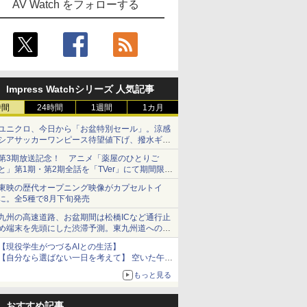
AV Watch をフォローする
Impress Watchシリーズ 人気記事
時間
24時間
1週間
1カ月
ユニクロ、今日から「お盆特別セール」。涼感
シアサッカーワンピース待望値下げ、撥水ギア
ショーツは1990円に
第3期放送記念！ アニメ「薬屋のひとりご
と」第1期・第2期全話を「TVer」にて期間限定
で順次無料配信開始
東映の歴代オープニング映像がカプセルトイ
に。全5種で8月下旬発売
九州の高速道路、お盆期間は松橋ICなど通行止
め端末を先頭にした渋滞予測。東九州道への迂
回は料金調整を実施
【現役学生がつづるAIとの生活】
【自分なら選ばない一日を考えて】 空いた午後
をチャッピーに捧げたら、思わぬ絶景に出会っ
もっと見る
た話
おすすめ記事