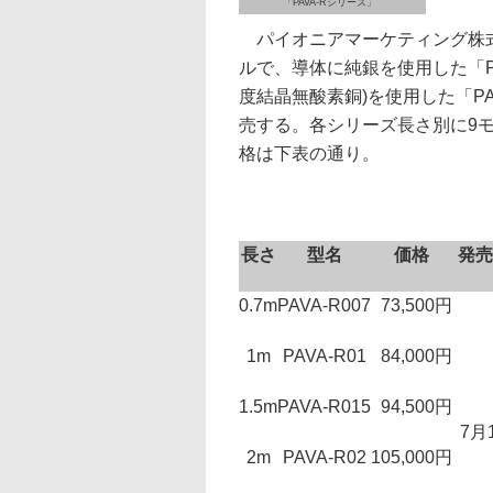
「PAVA-Rシリーズ」
パイオニアマーケティング株式
ルで、導体に純銀を使用した「P
度結晶無酸素銅)を使用した「PA
売する。各シリーズ長さ別に9
格は下表の通り。
長さ
型名
価格
発売
0.7m
PAVA-R007
73,500円
1m
PAVA-R01
84,000円
1.5m
PAVA-R015
94,500円
7月
2m
PAVA-R02
105,000円