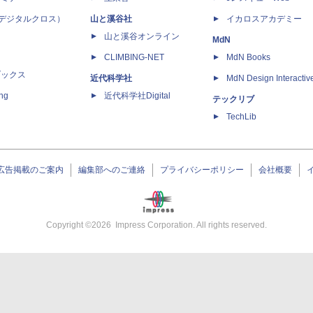
 X（デジタルクロス）
山と溪谷社
イカロスアカデミー
山と溪谷オンライン
MdN
CLIMBING-NET
MdN Books
ブックス
近代科学社
MdN Design Interactiv
ing
近代科学社Digital
テックリブ
TechLib
広告掲載のご案内
編集部へのご連絡
プライバシーポリシー
会社概要
Copyright ©
2026
Impress Corporation. All rights reserved.