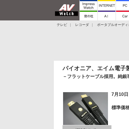
テレビ
レコーダ
ポータブルオーディ
スマートスピーカー
デジカメ
プロジ
パイオニア、エイム電子製のV
－フラットケーブル採用。純銀
7月10
標準価格：