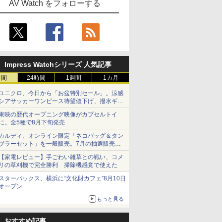
AV Watch をフォローする
Impress Watchシリーズ 人気記事
時間
24時間
1週間
1カ月
ユニクロ、今日から「お盆特別セール」。涼感
シアサッカーワンピース待望値下げ、撥水ギア
ショーツは1990円に
東映の歴代オープニング映像がカプセルトイ
に。全5種で8月下旬発売
カルディ、オンライン限定「ネコバッグ＆タン
ブラーセット」を一般販売。7月の抽選販売の
当選無効分
【家電レビュー】手ごわい雑草との戦い、コメ
リの草刈機で完全勝利 掃除機感覚で使えた
スターバックス、横浜に“文化財カフェ”8月10日
オープン
もっと見る
おすすめ記事