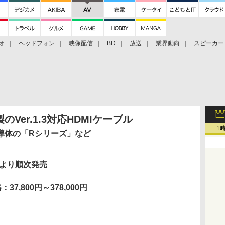
オ
ヘッドフォン
映像配信
BD
放送
業界動向
スピーカー
ェクタ
PS4
BDプレーヤー
映像配信
BD
er.1.3対応HDMIケーブル
1
導体の「Rシリーズ」など
日より順次発売
37,800円～378,000円