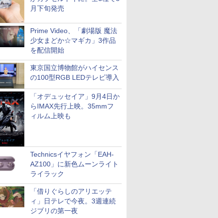
月下旬発売
Prime Video、「劇場版 魔法
少女まどか☆マギカ」3作品
を配信開始
東京国立博物館がハイセンス
の100型RGB LEDテレビ導入
「オデュッセイア」9月4日か
らIMAX先行上映。35mmフ
ィルム上映も
Technicsイヤフォン「EAH-
AZ100」に新色ムーンライト
ライラック
「借りぐらしのアリエッテ
ィ」日テレで今夜。3週連続
ジブリの第一夜