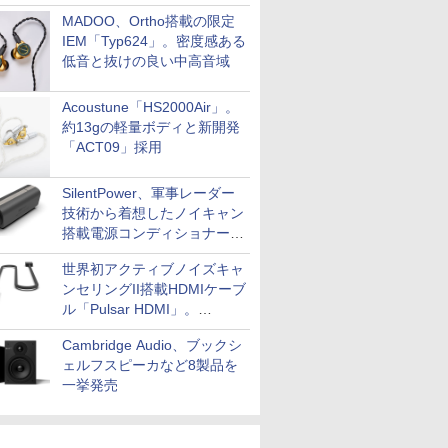
MADOO、Ortho搭載の限定
IEM「Typ624」。密度感ある
低音と抜けの良い中高音域
Acoustune「HS2000Air」。
約13gの軽量ボディと新開発
「ACT09」採用
SilentPower、軍事レーダー
技術から着想したノイキャン
搭載電源コンディショナー
「AC iPurifier2」
世界初アクティブノイズキャ
ンセリングII搭載HDMIケーブ
ル「Pulsar HDMI」。
SilentPowerから
Cambridge Audio、ブックシ
ェルフスピーカなど8製品を
一挙発売