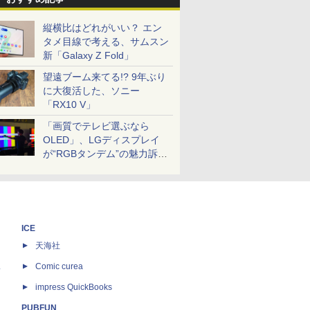
縦横比はどれがいい？ エン
タメ目線で考える、サムスン
新「Galaxy Z Fold」
望遠ブーム来てる!? 9年ぶり
に大復活した、ソニー
「RX10 V」
「画質でテレビ選ぶなら
OLED」、LGディスプレイ
が“RGBタンデム”の魅力訴
求。液晶とのガチ比較も
ICE
天海社
ス
Comic curea
impress QuickBooks
PUBFUN