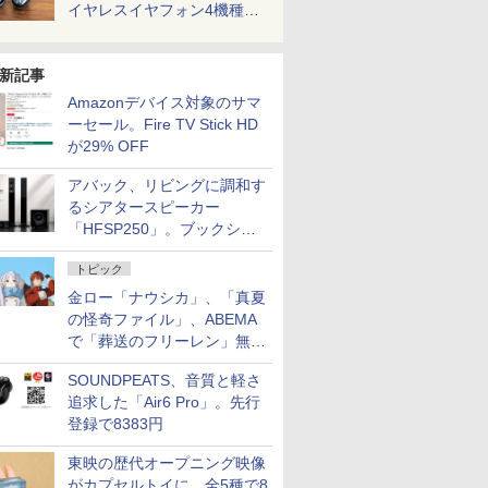
イヤレスイヤフォン4機種を
一気に聴く
新記事
Amazonデバイス対象のサマ
ーセール。Fire TV Stick HD
が29% OFF
アバック、リビングに調和す
るシアタースピーカー
「HFSP250」。ブックシェ
ルフはペア3万円以下
トピック
金ロー「ナウシカ」、「真夏
の怪奇ファイル」、ABEMA
で「葬送のフリーレン」無料
配信など。夏の特番・配信情
SOUNDPEATS、音質と軽さ
報
追求した「Air6 Pro」。先行
登録で8383円
東映の歴代オープニング映像
がカプセルトイに。全5種で8