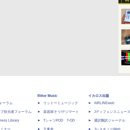
Rittor Music
イカロス出版
dフォーラム
リットーミュージック
AIRLINEweb
ップ担当者フォーラム
楽器探そう!デジマート
Jディフェンスニュー
ness Library
TシャツPOD T-OD
通訳翻訳ジャーナル
セミナー
立東舎
JレスキューWeb