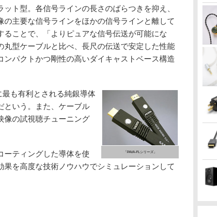
ット型。各信号ラインの長さのばらつきを抑え、
像の主要な信号ラインをほかの信号ラインと離して
することで、「よりピュアな信号伝送が可能にな
の丸型ケーブルと比べ、長尺の伝送で安定した性能
コンパクトかつ剛性の高いダイキャストベース構造
最も有利とされる純銀導体
だという。また、ケーブル
映像の試視聴チューニング
。
をコーティングした導体を使
「PAVA-FLシリーズ」
効果を高度な技術ノウハウでシミュレーションして