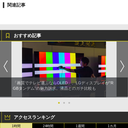
関連記事
おすすめ記事
「画質でテレビ選ぶならOLED」、LGディスプレイが“R
GBタンデム”の魅力訴求。液晶とのガチ比較も
●
●
●
アクセスランキング
1時間
24時間
1週間
1カ月