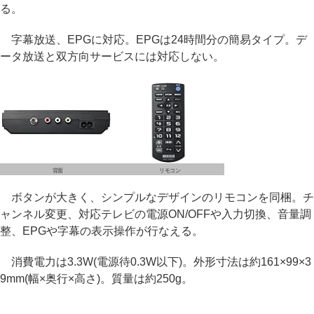
る。
字幕放送、EPGに対応。EPGは24時間分の簡易タイプ。デ
ータ放送と双方向サービスには対応しない。
背面
リモコン
ボタンが大きく、シンプルなデザインのリモコンを同梱。チ
ャンネル変更、対応テレビの電源ON/OFFや入力切換、音量調
整、EPGや字幕の表示操作が行なえる。
消費電力は3.3W(電源待0.3W以下)。外形寸法は約161×99×3
9mm(幅×奥行×高さ)。質量は約250g。