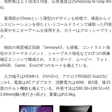
、視野角は上下/左右178度、応答速度は25ms(Gray to Gray 8m
s)。
最薄部が15mmという薄型のデザインも特徴で、漆器からイ
ンスピレーションを得たというゴールドラインで縁取った円形
台座やモニターアームを採用する。カラーはグロッシーブラッ
ク。
独自の画質補正回路「Senseye3」も搭載。コントラスト強
化やカラーマネジメント、シャープネス強化などの3つの画像
補正エンジンで構成され、スタンダード、ムービー、フォト、
sRGB、Game、Ecoの6つのモードを備えている。
入力端子はHDMI×1、DVI-D×1、アナログRGB(D-Sub15ピ
ン)×1。電源はACアダプタで、消費電力は40W。前5度、後15
度のチルト機能も備えている。外形寸法は580.36×188.51×43
3.89mm(幅×奥行き×高さ)、重量は約3.9kg。