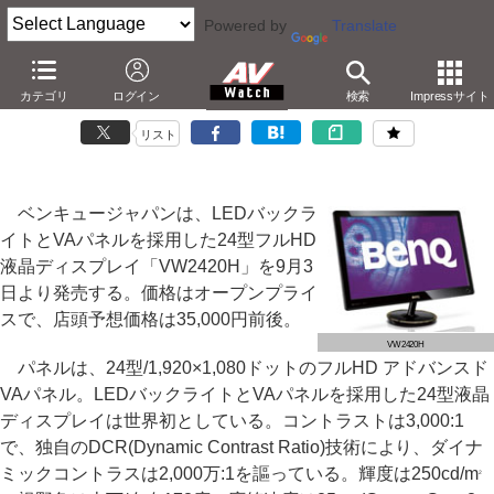
Powered by
Translate
ベンキュー、24型VAパネル搭載フルHD液晶
カテゴリ
ログイン
検索
Impressサイト
－LEDバックライト搭載。実売35,000円
リスト
ベンキュージャパンは、LEDバックラ
イトとVAパネルを採用した24型フルHD
液晶ディスプレイ「VW2420H」を9月3
日より発売する。価格はオープンプライ
スで、店頭予想価格は35,000円前後。
VW2420H
パネルは、24型/1,920×1,080ドットのフルHD アドバンスド
VAパネル。LEDバックライトとVAパネルを採用した24型液晶
ディスプレイは世界初としている。コントラストは3,000:1
で、独自のDCR(Dynamic Contrast Ratio)技術により、ダイナ
ミックコントラスは2,000万:1を謳っている。輝度は250cd/m
2