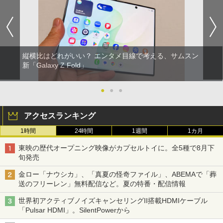
縦横比はどれがいい？ エンタメ目線で考える、サムスン
新「Galaxy Z Fold」
●
●
●
アクセスランキング
1時間
24時間
1週間
1カ月
東映の歴代オープニング映像がカプセルトイに。全5種で8月下
旬発売
金ロー「ナウシカ」、「真夏の怪奇ファイル」、ABEMAで「葬
送のフリーレン」無料配信など。夏の特番・配信情報
世界初アクティブノイズキャンセリングII搭載HDMIケーブル
「Pulsar HDMI」。SilentPowerから