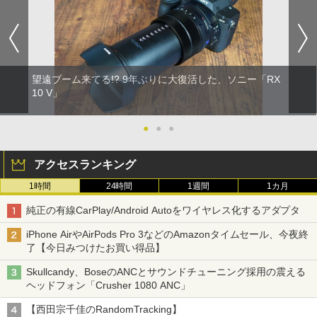
望遠ブーム来てる!? 9年ぶりに大復活した、ソニー「RX
10 V」
●
●
●
アクセスランキング
1時間
24時間
1週間
1カ月
純正の有線CarPlay/Android Autoをワイヤレス化するアダプタ
iPhone AirやAirPods Pro 3などのAmazonタイムセール、今夜終
了【今日みつけたお買い得品】
Skullcandy、BoseのANCとサウンドチューニング採用の震える
ヘッドフォン「Crusher 1080 ANC」
【西田宗千佳のRandomTracking】