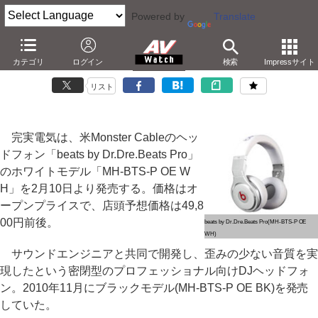
Powered by
Translate
MONSTERのDJヘッドフォン「Beats Pro」の新色ホワイト
カテゴリ
ログイン
検索
Impressサイト
－実売49,800円。フリップアップ式イヤーカップ採用
リスト
完実電気は、米Monster Cableのヘッ
ドフォン「beats by Dr.Dre.Beats Pro」
のホワイトモデル「MH-BTS-P OE W
H」を2月10日より発売する。価格はオ
ープンプライスで、店頭予想価格は49,8
00円前後。
beats by Dr.Dre.Beats Pro(MH-BTS-P OE
WH)
サウンドエンジニアと共同で開発し、歪みの少ない音質を実
現したという密閉型のプロフェッショナル向けDJヘッドフォ
ン。2010年11月にブラックモデル(MH-BTS-P OE BK)を発売
していた。