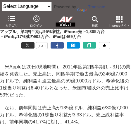
Powered by
Translate
AV Watch
動向
業界動向
経営/IR
カテゴリ
ログイン
検索
Impressサイト
アップル、第2四半期は95%増益。iPhone売上1,865万台
－iPodは17%減の902万台、iPadは469万台
リスト
米Appleは20日(現地時間)、2011年度第2四半期(1～3月)の業
績を発表した。売上高は、同四半期で過去最高の246億7,000
万ドルで、純利益も過去最高の59億9,000万ドル、希薄化後の
1株当り利益は6.40ドルとなった。米国市場以外の売上比率は
59%だった。
なお、前年同期は売上高が135億ドル、純利益が30億7,000
万ドル、希薄化後の1株当り利益が3.33ドル。売上総利益率
は、前年同期の41.7%に対し、41.4%。