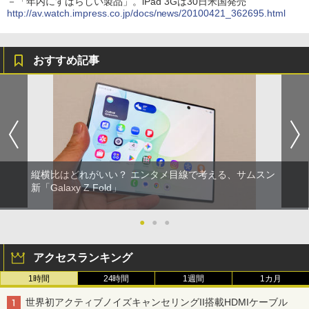
－「年内にすばらしい製品」。iPad 3Gは30日米国発売
http://av.watch.impress.co.jp/docs/news/20100421_362695.html
おすすめ記事
縦横比はどれがいい？ エンタメ目線で考える、サムスン
新「Galaxy Z Fold」
●
●
●
アクセスランキング
1時間
24時間
1週間
1カ月
世界初アクティブノイズキャンセリングII搭載HDMIケーブル