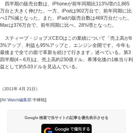
四半期の販売台数は、iPhoneが前年同期比113%増の1,865
万台と大きく伸びた。一方、iPodは902万台で、前年同期に比
べ17%減となった。また、iPadの販売台数は469万台だった。
Macは376万台で、前年同期に比べ、28%増となった。
スティーブ・ジョブズCEOはこの業績について「売上高が8
3%アップ、利益も95%アップと、エンジン全開です。今年も
最後まで全ての面で革新を続けて行きます」述べている。第3
四半期(4～6月)は、売上高約230億ドル、希薄化後の1株当り利
益として約5.03ドルを見込んでいる。
（2011年 4月 21日）
[
AV Watch編集部
中林暁
]
Google 検索で当サイトの記事を優先表示させる