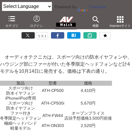
Powered by
Translate
オーテク、防水イヤフォンやファー付きヘッドフォンなど
カテゴリ
ログイン
検索
Impressサイト
－極細ヘッドバンドの「ONTO」も。計4モデル
リスト
オーディオテクニカは、スポーツ向けの防水イヤフォンや、
ハウジング部にファーが付いた冬季限定ヘッドフォンなど計4
モデルを10月14日に発売する。価格は下表の通り。
製品
型番
価格
スポーツ向け
ATH-CP500
4,410円
防水イヤフォン
iPhone/iPod専用
スポーツ向け
ATH-CP500i
5,670円
防水イヤフォン
ファー付き
オープンプライス
ATH-FW44
冬季限定ヘッドフォン
店頭予想価格3,500円前後
極細ヘッドバンド
ATH-ON303
2,520円
軽量モデル