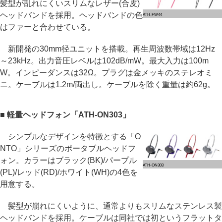
髪型が乱れにくいスリムなレザー(合皮)
ヘッドバンドを採用。ヘッドバンドの色
ATH-FW44
はファーと合わせている。
新開発の30mm径ユニットを搭載。再生周波数帯域は12Hz
～23kHz。出力音圧レベルは102dB/mW。最大入力は100m
W。インピーダンスは32Ω。プラグは金メッキのステレオミ
ニ。ケーブルは1.2m/両出し。ケーブルを除く重量は約62g。
■ 軽量ヘッドフォン「ATH-ON303」
シンプルなデザインを特徴とする「O
NTO」シリーズのポータブルヘッドフ
ォン。カラーはブラック(BK)/パープル
ATH-ON303
(PL)/レッド(RD)/ホワイト(WH)の4色を
用意する。
髪型が崩れにくいように、通常よりもスリムなステンレス製
ヘッドバンドを採用。ケーブルは同社では初というフラットタ