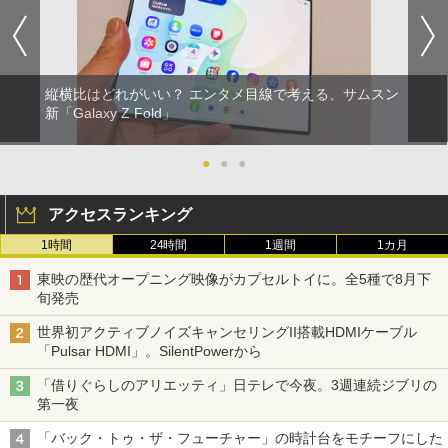
縦横比はどれがいい？ エンタメ目線で考える、サムスン
新「Galaxy Z Fold」
●
●
●
アクセスランキング
1時間
24時間
1週間
1カ月
東映の歴代オープニング映像がカプセルトイに。全5種で8月下
旬発売
世界初アクティブノイズキャンセリングII搭載HDMIケーブル
「Pulsar HDMI」。SilentPowerから
「借りぐらしのアリエッティ」日テレで今夜。3週連続ジブリの
第一夜
「バック・トゥ・ザ・フューチャー」の時計台をモチーフにした