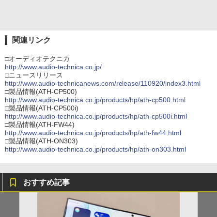
関連リンク
□オーディオテクニカ
http://www.audio-technica.co.jp/
□ニュースリリース
http://www.audio-technicanews.com/release/110920/index3.html
□製品情報(ATH-CP500)
http://www.audio-technica.co.jp/products/hp/ath-cp500.html
□製品情報(ATH-CP500i)
http://www.audio-technica.co.jp/products/hp/ath-cp500i.html
□製品情報(ATH-FW44)
http://www.audio-technica.co.jp/products/hp/ath-fw44.html
□製品情報(ATH-ON303)
http://www.audio-technica.co.jp/products/hp/ath-on303.html
おすすめ記事