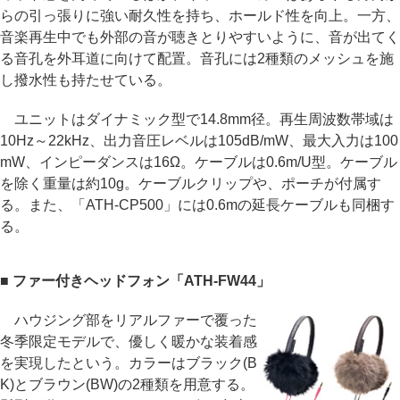
らの引っ張りに強い耐久性を持ち、ホールド性を向上。一方、
音楽再生中でも外部の音が聴きとりやすいように、音が出てく
る音孔を外耳道に向けて配置。音孔には2種類のメッシュを施
し撥水性も持たせている。
ユニットはダイナミック型で14.8mm径。再生周波数帯域は
10Hz～22kHz、出力音圧レベルは105dB/mW、最大入力は100
mW、インピーダンスは16Ω。ケーブルは0.6m/U型。ケーブル
を除く重量は約10g。ケーブルクリップや、ポーチが付属す
る。また、「ATH-CP500」には0.6mの延長ケーブルも同梱す
る。
■ ファー付きヘッドフォン「ATH-FW44」
ハウジング部をリアルファーで覆った
冬季限定モデルで、優しく暖かな装着感
を実現したという。カラーはブラック(B
K)とブラウン(BW)の2種類を用意する。