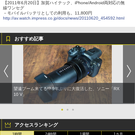
【2011年6月20日】加賀ハイテック、iPhone/Android両対応の無
線ワンセグ
－モバイルバッテリとしての利用も。11,800円
http://av.watch.impress.co.jp/docs/news/20110620_454592.html
おすすめ記事
望遠ブーム来てる!? 9年ぶりに大復活した、ソニー「RX
10 V」
●
●
●
アクセスランキング
1時間
24時間
1週間
1カ月