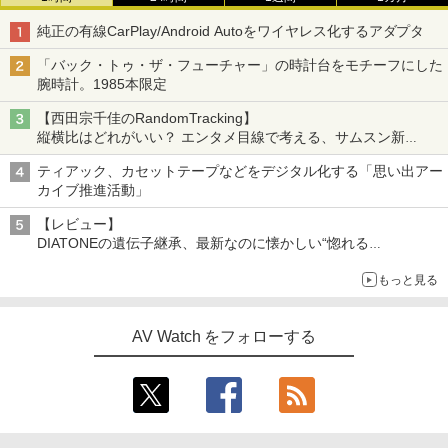
純正の有線CarPlay/Android Autoをワイヤレス化するアダプタ
「バック・トゥ・ザ・フューチャー」の時計台をモチーフにした
腕時計。1985本限定
【西田宗千佳のRandomTracking】
縦横比はどれがいい？ エンタメ目線で考える、サムスン新
「Galaxy Z Fold」
ティアック、カセットテープなどをデジタル化する「思い出アー
カイブ推進活動」
【レビュー】
DIATONEの遺伝子継承、最新なのに懐かしい“惚れる
音”Tecnologia e Cuore「DS-TC52B」を聴く
もっと見る
AV Watch をフォローする