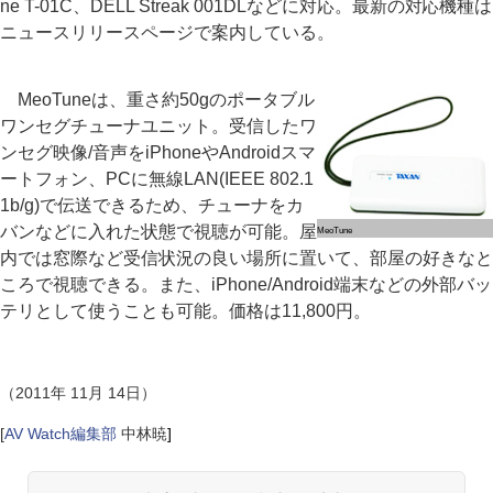
ne T-01C、DELL Streak 001DLなどに対応。最新の対応機種は
ニュースリリースページで案内している。
MeoTuneは、重さ約50gのポータブル
ワンセグチューナユニット。受信したワ
ンセグ映像/音声をiPhoneやAndroidスマ
ートフォン、PCに無線LAN(IEEE 802.1
1b/g)で伝送できるため、チューナをカ
バンなどに入れた状態で視聴が可能。屋
MeoTune
内では窓際など受信状況の良い場所に置いて、部屋の好きなと
ころで視聴できる。また、iPhone/Android端末などの外部バッ
テリとして使うことも可能。価格は11,800円。
（2011年 11月 14日）
[
AV Watch編集部
中林暁
]