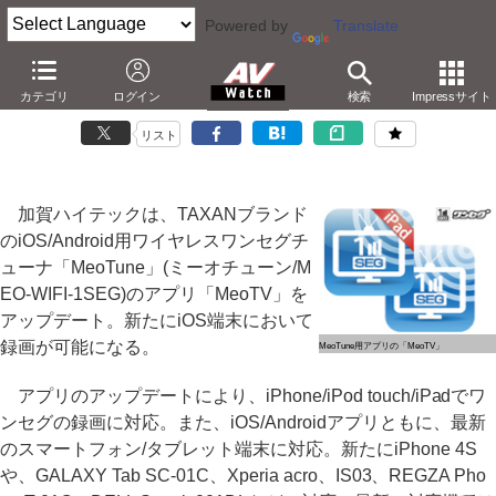
Powered by
Translate
加賀ハイテック、無線ワンセグがiPhone/iPad録画に対応
カテゴリ
ログイン
検索
Impressサイト
－最新アプリ公開。Android/iOS最新端末もサポート
リスト
加賀ハイテックは、TAXANブランド
のiOS/Android用ワイヤレスワンセグチ
ューナ「MeoTune」(ミーオチューン/M
EO-WIFI-1SEG)のアプリ「MeoTV」を
アップデート。新たにiOS端末において
録画が可能になる。
MeoTune用アプリの「MeoTV」
アプリのアップデートにより、iPhone/iPod touch/iPadでワ
ンセグの録画に対応。また、iOS/Androidアプリともに、最新
のスマートフォン/タブレット端末に対応。新たにiPhone 4S
や、GALAXY Tab SC-01C、Xperia acro、IS03、REGZA Pho