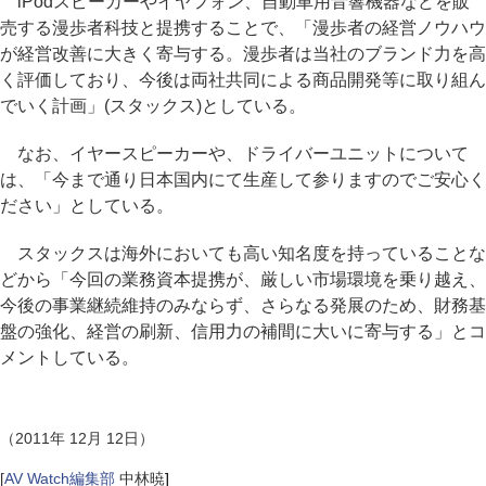
iPodスピーカーやイヤフォン、自動車用音響機器などを販
売する漫歩者科技と提携することで、「漫歩者の経営ノウハウ
が経営改善に大きく寄与する。漫歩者は当社のブランド力を高
く評価しており、今後は両社共同による商品開発等に取り組ん
でいく計画」(スタックス)としている。
なお、イヤースピーカーや、ドライバーユニットについて
は、「今まで通り日本国内にて生産して参りますのでご安心く
ださい」としている。
スタックスは海外においても高い知名度を持っていることな
どから「今回の業務資本提携が、厳しい市場環境を乗り越え、
今後の事業継続維持のみならず、さらなる発展のため、財務基
盤の強化、経営の刷新、信用力の補間に大いに寄与する」とコ
メントしている。
（2011年 12月 12日）
[
AV Watch編集部
中林暁
]