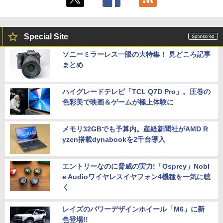
Special Site
ソニーミラーレス一眼の大特集！ 見どころ記事
まとめ
ハイグレードテレビ「TCL Q7D Pro」。圧巻の
色彩美で映画＆ゲームが極上体験に
メモリ32GBでも予算内。産経新聞社がAMD R
yzen搭載dynabookを2千台導入
エントリーなのに脅威の実力!「Osprey」Nobl
e Audioワイヤレスイヤフォン4機種を一気に聴
く
レイズのパワーデザインホイール「M6」に新
色登場!!