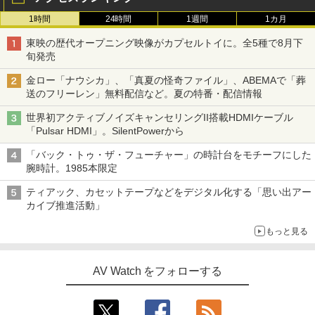
1時間
24時間
1週間
1カ月
東映の歴代オープニング映像がカプセルトイに。全5種で8月下
旬発売
金ロー「ナウシカ」、「真夏の怪奇ファイル」、ABEMAで「葬
送のフリーレン」無料配信など。夏の特番・配信情報
世界初アクティブノイズキャンセリングII搭載HDMIケーブル
「Pulsar HDMI」。SilentPowerから
「バック・トゥ・ザ・フューチャー」の時計台をモチーフにした
腕時計。1985本限定
ティアック、カセットテープなどをデジタル化する「思い出アー
カイブ推進活動」
もっと見る
AV Watch をフォローする