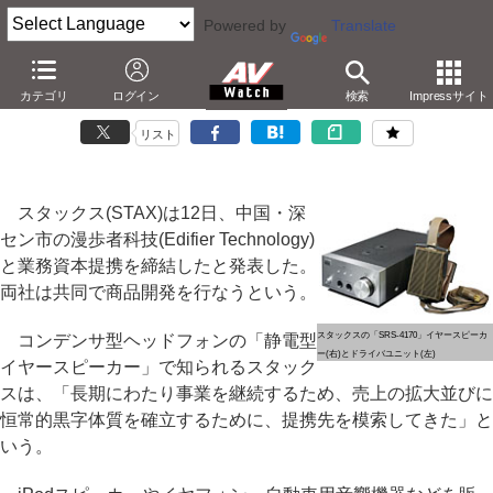
Powered by
Translate
スタックス、「Edifier」の中国・漫歩者科技と資本提携
カテゴリ
ログイン
検索
Impressサイト
－「イヤースピーカー」は引き続き国内生産
リスト
スタックス(STAX)は12日、中国・深
セン市の漫歩者科技(Edifier Technology)
と業務資本提携を締結したと発表した。
両社は共同で商品開発を行なうという。
スタックスの「SRS-4170」イヤースピーカ
コンデンサ型ヘッドフォンの「静電型
ー(右)とドライバユニット(左)
イヤースピーカー」で知られるスタック
スは、「長期にわたり事業を継続するため、売上の拡大並びに
恒常的黒字体質を確立するために、提携先を模索してきた」と
いう。