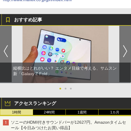
おすすめ記事
縦横比はどれがいい？ エンタメ目線で考える、サムスン
新「Galaxy Z Fold」
●
●
●
アクセスランキング
1時間
24時間
1週間
1カ月
ソニーのHDMI付きサウンドバーが12627円。Amazonタイムセ
ール【今日みつけたお買い得品】