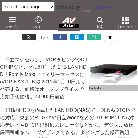
Powered by
Translate
マクセル、DTCP/iVDR対応1TB NAS「Family Max」
カテゴリ
ログイン
検索
Impressサイト
－実売28,000円。iVDRダビングにも対応
リスト
日立マクセルは、iVDRダビングやDT
CP-IPダビングに対応した1TB LAN HD
D「Family Max(ファミリーマックス)」
(VDR-NAS-1TB)を2012年1月10日より
発売する。価格はオープンプライスで、
Family Max
店頭予想価格は28,000円前後。
1TBのHDDを内蔵したLAN HDD(NAS)で、DLNA/DTCP-IP
に対応。東芝のREGZAや日立WoooなどのDTCP-IP/DLNA対
応テレビやDTCP-IP対応のレコーダなどから、デジタル放送
録画番組をムーブ/ダビングできる。ダビングした録画番組