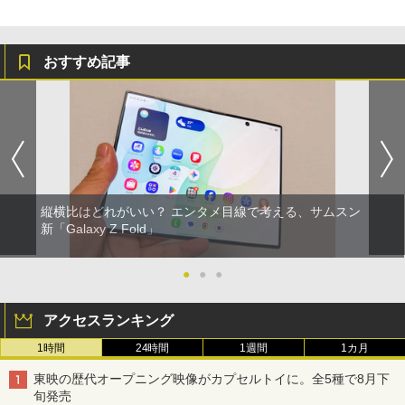
おすすめ記事
縦横比はどれがいい？ エンタメ目線で考える、サムスン
新「Galaxy Z Fold」
●
●
●
アクセスランキング
1時間
24時間
1週間
1カ月
東映の歴代オープニング映像がカプセルトイに。全5種で8月下
旬発売