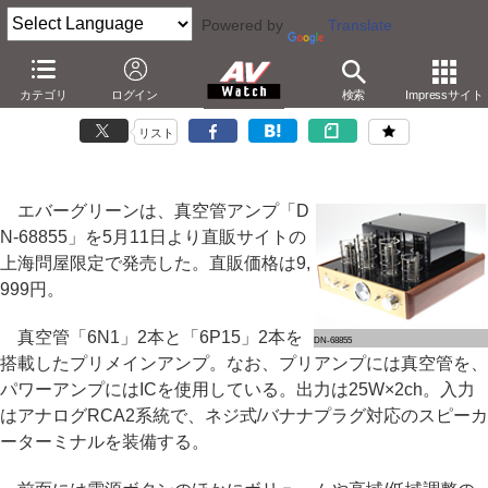
Powered by
Translate
エバーグリーン、9,999円の真空管アンプ
カテゴリ
ログイン
検索
Impressサイト
－「6N1」と「6P15」を各2本搭載
リスト
エバーグリーンは、真空管アンプ「D
N-68855」を5月11日より直販サイトの
上海問屋限定で発売した。直販価格は9,
999円。
真空管「6N1」2本と「6P15」2本を
DN-68855
搭載したプリメインアンプ。なお、プリアンプには真空管を、
パワーアンプにはICを使用している。出力は25W×2ch。入力
はアナログRCA2系統で、ネジ式/バナナプラグ対応のスピーカ
ーターミナルを装備する。