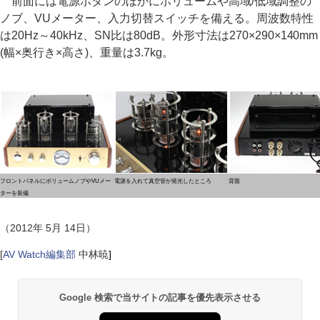
前面には電源ボタンのほかにボリュームや高域/低域調整の
ノブ、VUメーター、入力切替スイッチを備える。周波数特性
は20Hz～40kHz、SN比は80dB。外形寸法は270×290×140mm
(幅×奥行き×高さ)、重量は3.7kg。
フロントパネルにボリュームノブやVUメー
電源を入れて真空管が発光したところ
背面
ターを装備
（2012年 5月 14日）
[
AV Watch編集部
中林暁
]
Google 検索で当サイトの記事を優先表示させる