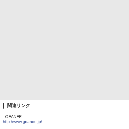
関連リンク
□GEANEE
http://www.geanee.jp/