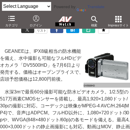
Powered by
Translate
GEANEE、実売12,800円の3m防水フルHDビデオカメラ
カテゴリ
ログイン
検索
Impressサイト
リスト
GEANEEは、IPX8級相当の防水機能
を備え、水中撮影も可能なフルHDビデ
オカメラ「DV5500HD」を7月6日より
発売する。価格はオープンプライスで、
店頭予想価格は12,800円前後。
DV5500HD
水深3mで最長60分撮影可能な防水ビデオカメラ。1/2.5型の
517万画素CMOSセンサーを搭載し、最高1,920×1,080ドット/
30pの撮影に対応。コーデックは映像がMPEG-4 AVC/H.264(M
P4)で、音声はADPCM。フルHD以外に、1,080×720ドット/30
pや、WVGA(848×480ドット/60p)の各モードを備える。最高4,
000×3,000ドットの静止画撮影にも対応。動画はMOV、静止画