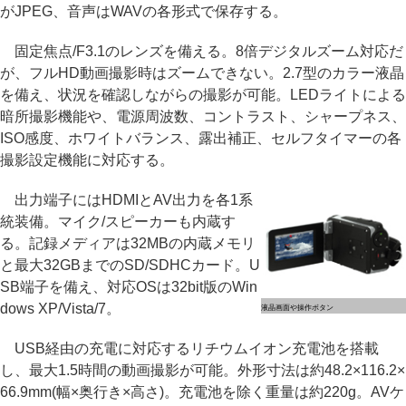
がJPEG、音声はWAVの各形式で保存する。
固定焦点/F3.1のレンズを備える。8倍デジタルズーム対応だ
が、フルHD動画撮影時はズームできない。2.7型のカラー液晶
を備え、状況を確認しながらの撮影が可能。LEDライトによる
暗所撮影機能や、電源周波数、コントラスト、シャープネス、
ISO感度、ホワイトバランス、露出補正、セルフタイマーの各
撮影設定機能に対応する。
出力端子にはHDMIとAV出力を各1系
統装備。マイク/スピーカーも内蔵す
る。記録メディアは32MBの内蔵メモリ
と最大32GBまでのSD/SDHCカード。U
SB端子を備え、対応OSは32bit版のWin
dows XP/Vista/7。
液晶画面や操作ボタン
USB経由の充電に対応するリチウムイオン充電池を搭載
し、最大1.5時間の動画撮影が可能。外形寸法は約48.2×116.2×
66.9mm(幅×奥行き×高さ)。充電池を除く重量は約220g。AVケ