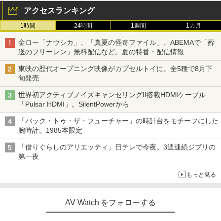
アクセスランキング
1時間
24時間
1週間
1カ月
金ロー「ナウシカ」、「真夏の怪奇ファイル」、ABEMAで「葬
送のフリーレン」無料配信など。夏の特番・配信情報
東映の歴代オープニング映像がカプセルトイに。全5種で8月下
旬発売
世界初アクティブノイズキャンセリングII搭載HDMIケーブル
「Pulsar HDMI」。SilentPowerから
「バック・トゥ・ザ・フューチャー」の時計台をモチーフにした
腕時計。1985本限定
「借りぐらしのアリエッティ」日テレで今夜。3週連続ジブリの
第一夜
もっと見る
AV Watch をフォローする