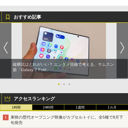
おすすめ記事
縦横比はどれがいい？ エンタメ目線で考える、サムスン
新「Galaxy Z Fold」
●
●
●
アクセスランキング
1時間
24時間
1週間
1カ月
東映の歴代オープニング映像がカプセルトイに。全5種で8月下
旬発売