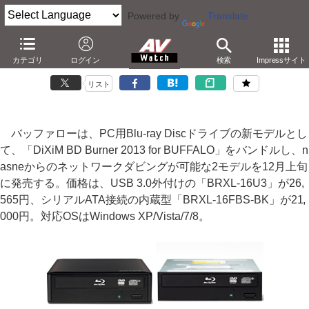
Powered by
Translate
バッファロー、nasneからダビング可能なBDドライブ2機種
カテゴリ
ログイン
検索
Impressサイト
USB 3.0とSATA。「DiXiM BD Burner 2013」同梱
リスト
バッファローは、PC用Blu-ray Discドライブの新モデルとし
て、「DiXiM BD Burner 2013 for BUFFALO」をバンドルし、n
asneからのネットワークダビングが可能な2モデルを12月上旬
に発売する。価格は、USB 3.0外付けの「BRXL-16U3」が26,
565円、シリアルATA接続の内蔵型「BRXL-16FBS-BK」が21,
000円。対応OSはWindows XP/Vista/7/8。