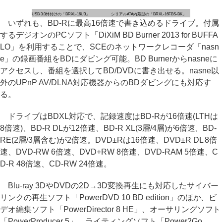
USB 3.0外付けの「BRXL-16U3」
シリアルATA内蔵型の「BRXL-16FBS-BK」
いずれも、BD-Rに最高16倍速で書き込めるドライブ。付属
するデジオンのPCソフト「DiXiM BD Burner 2013 for BUFFA
LO」を利用することで、SCEのネットワークレコーダ「nasn
e」の録画番組をBDにダビング可能。BD Burnerからnasneに
アクセスし、番組を選択してBD/DVDに書き出せる。nasne以
外のUPnP AV/DLNA対応機器からのBDダビングにも対応す
る。
ドライブはBDXL対応で、記録速度はBD-Rが16倍速(LTHは
8倍速)、BD-R DLが12倍速、BD-R XL(3層/4層)が6倍速、BD-
RE(2層/3層含む)が2倍速。DVD±Rは16倍速、DVD±R DL 8倍
速、DVD-RW 6倍速、DVD+RW 8倍速、DVD-RAM 5倍速、C
D-R 48倍速、CD-RW 24倍速。
Blu-ray 3DやDVDの2D→3D変換再生にも対応したサイバー
リンクの再生ソフト「PowerDVD 10 BD edition」のほか、ビ
デオ編集ソフト「PowerDirector 8 HE」、オーサリングソフト
「PowerProducer 5」、ライティングソフト「Power2Go