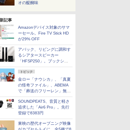
オの醍醐味
新記事
Amazonデバイス対象のサマ
ーセール。Fire TV Stick HD
が29% OFF
アバック、リビングに調和す
るシアタースピーカー
「HFSP250」。ブックシェ
ルフはペア3万円以下
トピック
金ロー「ナウシカ」、「真夏
の怪奇ファイル」、ABEMA
で「葬送のフリーレン」無料
配信など。夏の特番・配信情
SOUNDPEATS、音質と軽さ
報
追求した「Air6 Pro」。先行
登録で8383円
東映の歴代オープニング映像
がカプセルトイに。全5種で8