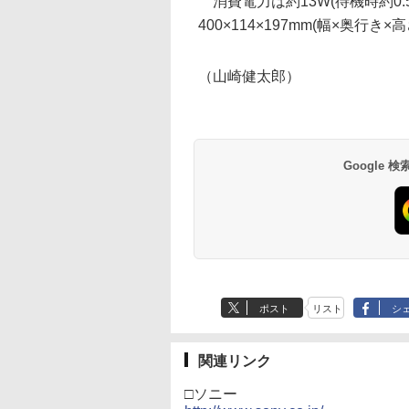
消費電力は約13W(待機時約0.
400×114×197mm(幅×奥行き×
（山崎健太郎）
Google
ポスト
リスト
シ
関連リンク
□ソニー