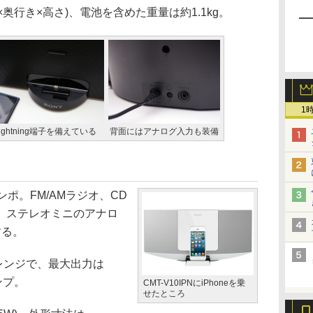
(幅×奥行き×高さ)、電池を含めた重量は約1.1kg。
1
ightning端子を備えている
背面にはアナログ入力も装備
コンポ。FM/AMラジオ、CD
。ステレオミニのアナロ
する。
レンジで、最大出力は
ンプ。
CMT-V10IPNにiPhoneを乗
せたところ