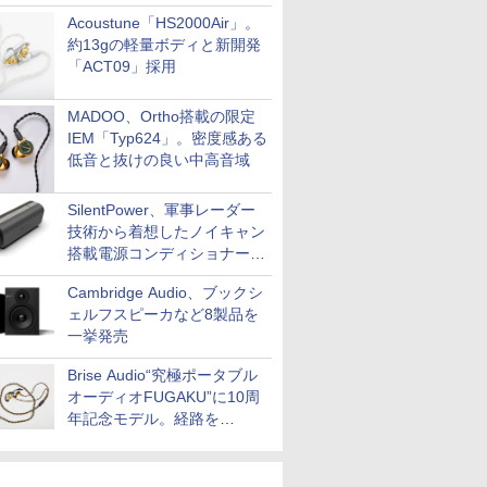
Acoustune「HS2000Air」。
約13gの軽量ボディと新開発
「ACT09」採用
MADOO、Ortho搭載の限定
IEM「Typ624」。密度感ある
低音と抜けの良い中高音域
SilentPower、軍事レーダー
技術から着想したノイキャン
搭載電源コンディショナー
「AC iPurifier2」
Cambridge Audio、ブックシ
ェルフスピーカなど8製品を
一挙発売
Brise Audio“究極ポータブル
オーディオFUGAKU”に10周
年記念モデル。経路を
NISHIKIで統一。400万円