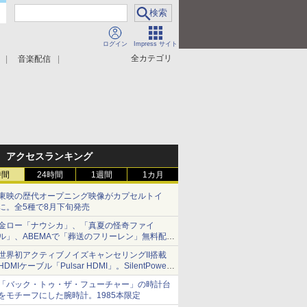
ログイン
Impress サイト
全カテゴリ
音楽配信
アクセスランキング
時間
24時間
1週間
1カ月
東映の歴代オープニング映像がカプセルトイ
に。全5種で8月下旬発売
金ロー「ナウシカ」、「真夏の怪奇ファイ
ル」、ABEMAで「葬送のフリーレン」無料配信
など。夏の特番・配信情報
世界初アクティブノイズキャンセリングII搭載
HDMIケーブル「Pulsar HDMI」。SilentPower
から
「バック・トゥ・ザ・フューチャー」の時計台
をモチーフにした腕時計。1985本限定