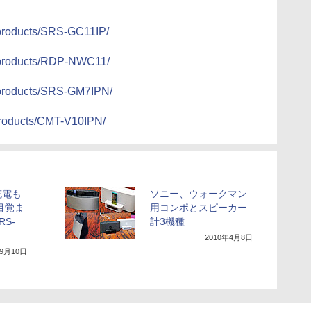
r/products/SRS-GC11IP/
r/products/RDP-NWC11/
r/products/SRS-GM7IPN/
/products/CMT-V10IPN/
充電も
ソニー、ウォークマン
h目覚ま
用コンポとスピーカー
S-
計3機種
2010年4月8日
年9月10日