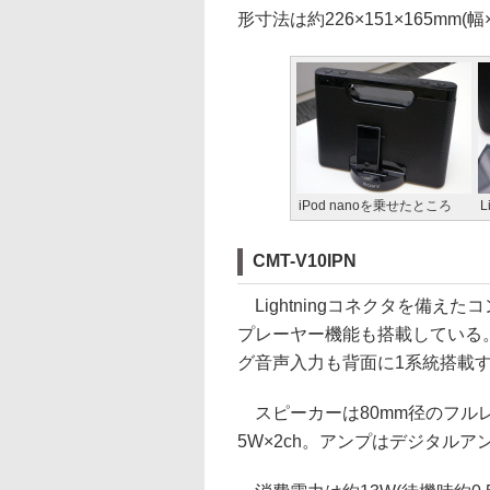
形寸法は約226×151×165mm
iPod nanoを乗せたところ
L
CMT-V10IPN
Lightningコネクタを備えた
プレーヤー機能も搭載している
グ音声入力も背面に1系統搭載
スピーカーは80mm径のフル
5W×2ch。アンプはデジタルア