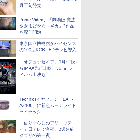
月下旬発売
Prime Video、「劇場版 魔法
少女まどか☆マギカ」3作品
を配信開始
東京国立博物館がハイセンス
の100型RGB LEDテレビ導入
「オデュッセイア」9月4日か
らIMAX先行上映。35mmフ
ィルム上映も
Technicsイヤフォン「EAH-
AZ100」に新色ムーンライト
ライラック
「借りぐらしのアリエッテ
ィ」日テレで今夜。3週連続
ジブリの第一夜