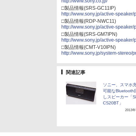
http://www.sony.co.jp/
□製品情報(SRS-GC11IP)
http://www.sony.jp/active-speake
□製品情報(RDP-NWC11)
http://www.sony.jp/active-speake
□製品情報(SRS-GM7IPN)
http://www.sony.jp/active-speake
□製品情報(CMT-V10IPN)
http://www.sony.jp/system-stereo
関連記事
ソニー、スマホ
可能なBluetoot
しスピーカー「SR
CS20BT」
2013