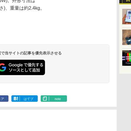
5W)。外形寸法は
高さ)、重量は約2.4kg。
 検索で当サイトの記事を優先表示させる
ェア
はてブ
note