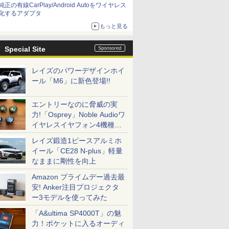
純正の有線CarPlay/Android Autoをワイヤレス
化するアダプタ
もっと見る
Special Site
レイズのパワーデザインホイ
ール「M6」に新色登場!!
エントリーなのに脅威の実
力!「Osprey」Noble Audioワ
イヤレスイヤフォン4機種を
一気に聴く
レイズ鍛造1ピースアルミホ
イール「CE28 N-plus」軽量
なままに剛性を向上
Amazon プライムデー過去最
安! Anker注目プロジェクタ
ー3モデルを使ってみた
「A&ultima SP4000T」の魅
力！ポケットに入るオーディ