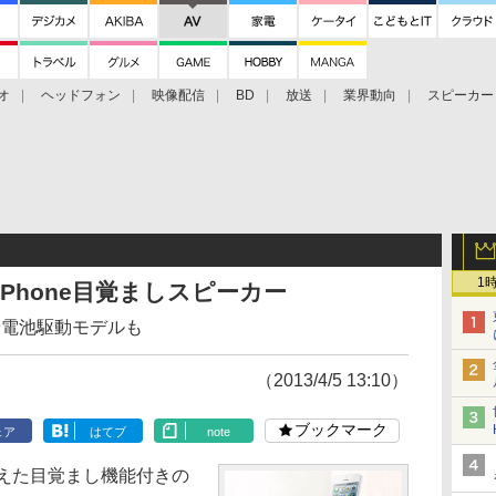
オ
ヘッドフォン
映像配信
BD
放送
業界動向
スピーカー
ェクタ
PS4
BDプレーヤー
映像配信
BD
1
応iPhone目覚ましスピーカー
や電池駆動モデルも
（2013/4/5 13:10）
ブックマーク
ェア
はてブ
note
を備えた目覚まし機能付きの