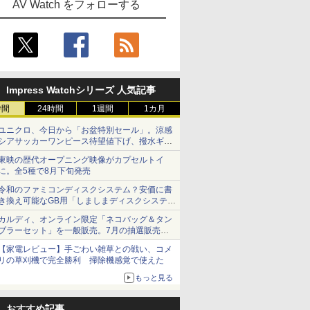
AV Watch をフォローする
Impress Watchシリーズ 人気記事
時間
24時間
1週間
1カ月
ユニクロ、今日から「お盆特別セール」。涼感
シアサッカーワンピース待望値下げ、撥水ギア
ショーツは1990円に
東映の歴代オープニング映像がカプセルトイ
に。全5種で8月下旬発売
令和のファミコンディスクシステム？安価に書
き換え可能なGB用「しましまディスクシステ
ム」
カルディ、オンライン限定「ネコバッグ＆タン
ブラーセット」を一般販売。7月の抽選販売の
当選無効分
【家電レビュー】手ごわい雑草との戦い、コメ
リの草刈機で完全勝利 掃除機感覚で使えた
もっと見る
おすすめ記事