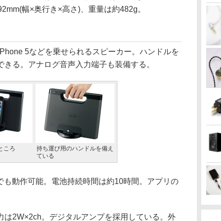
×92mm(幅×奥行き×高さ)、重量は約482g。
、iPhone 5などを乗せられるスピーカー。ハンドルを
できる。アナログ音声入力端子も装備する。
たところ
持ち運び用のハンドルを備え
ている
でも動作可能。電池持続時間は約10時間。アプリの
は2W×2ch。デジタルアンプを採用している。外