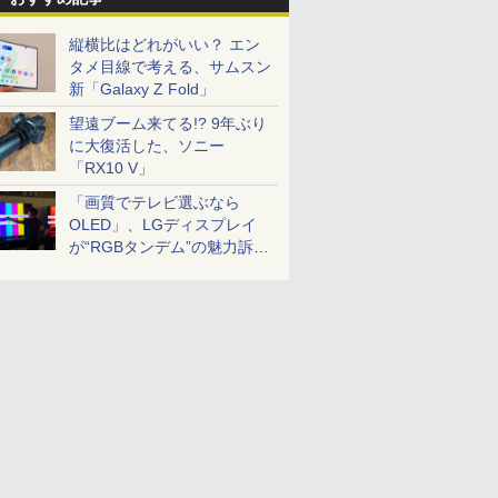
縦横比はどれがいい？ エン
タメ目線で考える、サムスン
新「Galaxy Z Fold」
望遠ブーム来てる!? 9年ぶり
に大復活した、ソニー
「RX10 V」
「画質でテレビ選ぶなら
OLED」、LGディスプレイ
が“RGBタンデム”の魅力訴
求。液晶とのガチ比較も