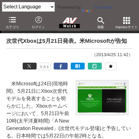
Powered by
Translate
ニュース
カテゴリ
ログイン
検索
Impressサイト
次世代Xboxは5月21日発表。米Microsoftが告知
（2013/4/25 11:42）
リスト
米Microsoftは24日(現地時
間)、5月21日にXbox次世代
モデルを発表することを明
らかにした。Xboxホームペ
ージにおいて、5月21日午前
10時(太平洋夏時間)「A New
Generation Revealed」(次世代モデル登場)と予告してい
る。日本時間では5月22日の午前2時となる。