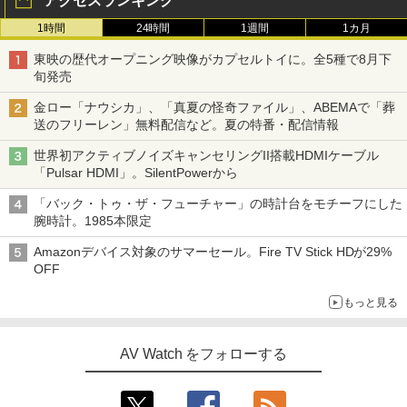
アクセスランキング
1時間
24時間
1週間
1カ月
東映の歴代オープニング映像がカプセルトイに。全5種で8月下
旬発売
金ロー「ナウシカ」、「真夏の怪奇ファイル」、ABEMAで「葬
送のフリーレン」無料配信など。夏の特番・配信情報
世界初アクティブノイズキャンセリングII搭載HDMIケーブル
「Pulsar HDMI」。SilentPowerから
「バック・トゥ・ザ・フューチャー」の時計台をモチーフにした
腕時計。1985本限定
Amazonデバイス対象のサマーセール。Fire TV Stick HDが29%
OFF
もっと見る
AV Watch をフォローする