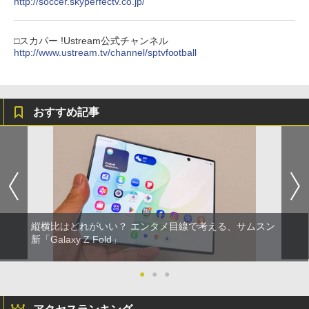
http://soccer.skyperfectv.co.jp/
□スカパー !Ustream公式チャンネル
http://www.ustream.tv/channel/sptvfootball
おすすめ記事
縦横比はどれがいい？ エンタメ目線で考える、サムスン
新「Galaxy Z Fold」
●
●
●