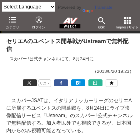
Powered by
Translate
ニュース
カテゴリ
ログイン
検索
Impressサイト
セリエAのユベントス開幕戦がUstreamで無料配
信
スカパー !公式チャンネルにて、8月24日に
（2013/8/20 19:23）
リスト
スカパーJSATは、イタリアサッカーリーグのセリエA
に所属するユベントスの開幕戦を、8月24日にライブ映
像配信サービス「Ustream」のスカパー !公式チャンネル
で無料配信する。加入者以外でも視聴できるが、日本国
内からのみ視聴可能となっている。