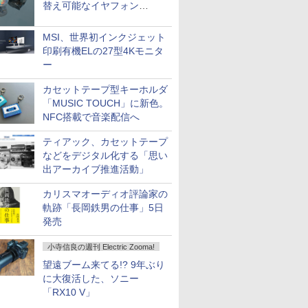
替え可能なイヤフォン
「Nova Shell」
MSI、世界初インクジェット
印刷有機ELの27型4Kモニタ
ー
カセットテープ型キーホルダ
「MUSIC TOUCH」に新色。
NFC搭載で音楽配信へ
ティアック、カセットテープ
などをデジタル化する「思い
出アーカイブ推進活動」
カリスマオーディオ評論家の
軌跡「長岡鉄男の仕事」5日
発売
小寺信良の週刊 Electric Zooma!
望遠ブーム来てる!? 9年ぶり
に大復活した、ソニー
「RX10 V」