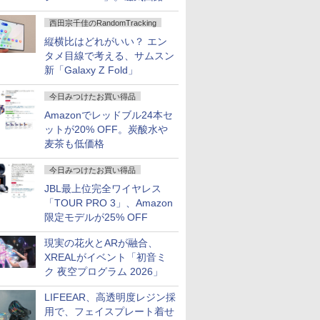
ハウジングを根本から見直し
西田宗千佳のRandomTracking
縦横比はどれがいい？ エン
タメ目線で考える、サムスン
新「Galaxy Z Fold」
今日みつけたお買い得品
Amazonでレッドブル24本セ
ットが20% OFF。炭酸水や
麦茶も低価格
今日みつけたお買い得品
JBL最上位完全ワイヤレス
「TOUR PRO 3」、Amazon
限定モデルが25% OFF
現実の花火とARが融合、
XREALがイベント「初音ミ
ク 夜空プログラム 2026」
LIFEEAR、高透明度レジン採
用で、フェイスプレート着せ