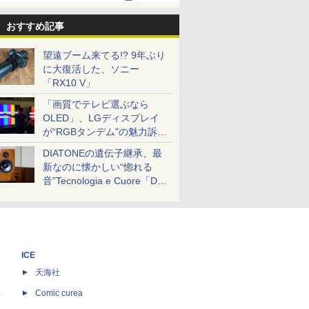
おすすめ記事
望遠ブーム来てる!? 9年ぶり
に大復活した、ソニー
「RX10 V」
「画質でテレビ選ぶなら
OLED」、LGディスプレイ
が“RGBタンデム”の魅力訴
求。液晶とのガチ比較も
DIATONEの遺伝子継承、最
新なのに懐かしい“惚れる
音”Tecnologia e Cuore「DS-
TC52B」を聴く
ICE
天海社
ス
Comic curea