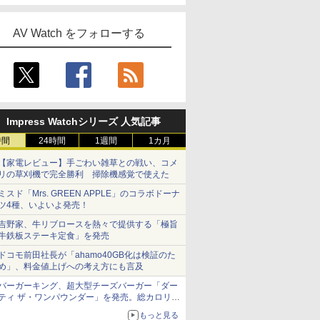
AV Watch をフォローする
Impress Watchシリーズ 人気記事
時間
24時間
1週間
1カ月
【家電レビュー】手ごわい雑草との戦い、コメ
リの草刈機で完全勝利 掃除機感覚で使えた
ミスド「Mrs. GREEN APPLE」のコラボドーナ
ツ4種、いよいよ発売！
吉野家、牛リブロースを熱々で提供する「極旨
牛鉄板ステーキ定食」を発売
ドコモ前田社長が「ahamo40GB化は検証のた
め」、料金値上げへの考え方にも言及
バーガーキング、超大型チーズバーガー「ダー
ティ ザ・ワンパウンダー」を発売。総カロリー
約1656kcal、総重量約527g！
もっと見る