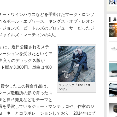
ー・ワインハウスなどを手掛けたマーク・ロンソ
最
れるポール・エプワース、キングス・オブ・レオン
・ジョンズ、ビートルズのプロデューサーだったジ
ジャイルズ・マーティンの4人。
hip」は、近日公開されるステ
レーションを受けたというア
7曲入りのデラックス版が
ド版が3,000円。単曲は400
スティング「The Last
費やしたこの舞台作品は、
Ship」
ターズ造船所の影で育ったス
郷と自己発見などをテーマと
賞を受賞しているジョー・マンテッロや、作家のジ
ーキーとコラボレーションしており、2014年にブ