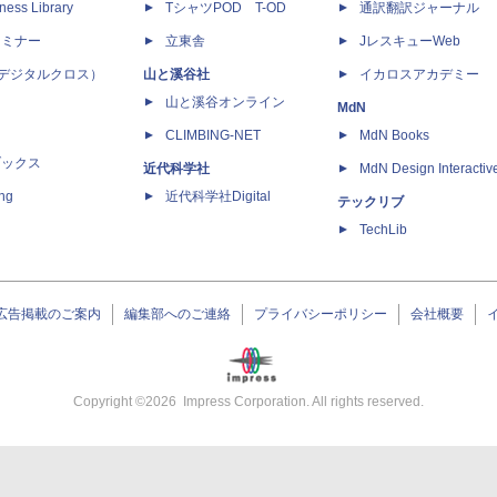
ness Library
TシャツPOD T-OD
通訳翻訳ジャーナル
セミナー
立東舎
JレスキューWeb
 X（デジタルクロス）
山と溪谷社
イカロスアカデミー
山と溪谷オンライン
MdN
CLIMBING-NET
MdN Books
ブックス
近代科学社
MdN Design Interactiv
ing
近代科学社Digital
テックリブ
TechLib
広告掲載のご案内
編集部へのご連絡
プライバシーポリシー
会社概要
Copyright ©
2026
Impress Corporation. All rights reserved.