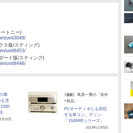
カートニー)
bum/uml3048/
ラックス版/スティング)
bum/uml8453/
タンダード版/スティング)
bum/uml8446/
界の車
鳥居一豊の「良作
連載
曲も含
×良品」
DSD
PCオーディオにも対応
信
する単コン。デノン
11月22日
「1500REシリーズ」
2013年11月5日