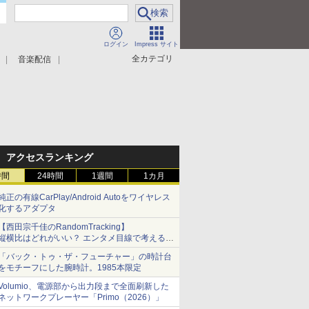
ログイン
Impress サイト
全カテゴリ
音楽配信
アクセスランキング
時間
24時間
1週間
1カ月
純正の有線CarPlay/Android Autoをワイヤレス
化するアダプタ
【西田宗千佳のRandomTracking】
縦横比はどれがいい？ エンタメ目線で考える、
サムスン新「Galaxy Z Fold」
「バック・トゥ・ザ・フューチャー」の時計台
をモチーフにした腕時計。1985本限定
Volumio、電源部から出力段まで全面刷新した
ネットワークプレーヤー「Primo（2026）」