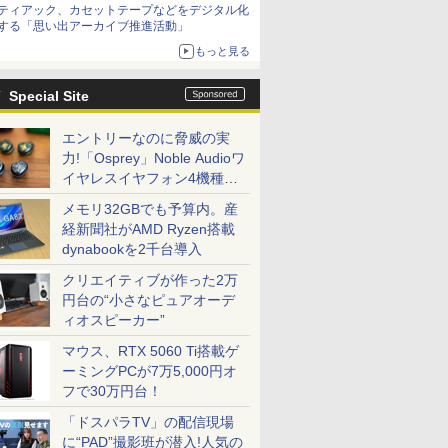
ティアック、カセットテープなどをデジタル化
する「思い出アーカイブ推進活動」
もっと見る
Special Site
エントリーなのに脅威の実
力!「Osprey」Noble Audioワ
イヤレスイヤフォン4機種を
一気に聴く
メモリ32GBでも予算内。産
経新聞社がAMD Ryzen搭載
dynabookを2千台導入
クリエイティブが作った2万
円台の“小さなピュアオーデ
ィオスピーカー”
マウス、RTX 5060 Ti搭載ゲ
ーミングPCが7万5,000円オ
フで30万円台！
「ドスパラTV」の配信現場
に“PAD”撮影班が潜入!人気の