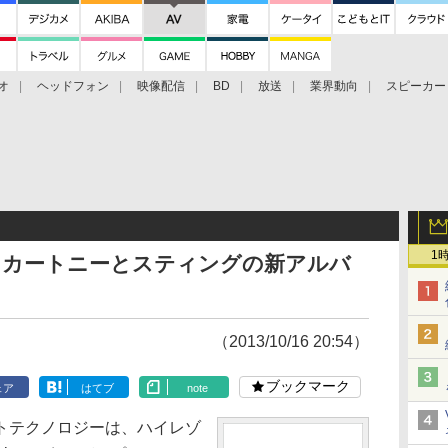
オ
ヘッドフォン
映像配信
BD
放送
業界動向
スピーカー
ェクタ
PS4
BDプレーヤー
映像配信
BD
1
・マッカートニーとスティングの新アルバ
（2013/10/16 20:54）
ブックマーク
ェア
はてブ
note
トテクノロジーは、ハイレゾ