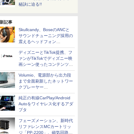
秘訣に迫る!!
新記事
Skullcandy、BoseのANCと
サウンドチューニング採用の
震えるヘッドフォン
「Crusher 1080 ANC」
ディズニーとTikTok提携、フ
ァンがTikTokでディズニー映
画シーン使ったコンテンツ制
作、Disney+にも配信
Volumio、電源部から出力段
まで全面刷新したネットワー
クプレーヤー
「Primo（2026）」
純正の有線CarPlay/Android
Autoをワイヤレス化するアダ
プタ
フェーズメーション、新時代
リファレンスMCカートリッ
ジ「PP-2200」。磁気回路や