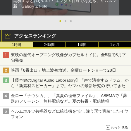
縦横比はどれがいい？ エンタメ目線で考える、サムスン
新「Galaxy Z Fold」
●
●
●
アクセスランキング
1時間
24時間
1週間
1カ月
東映の歴代オープニング映像がカプセルトイに。全5種で8月下
旬発売
映画「8番出口」地上波初放送。金曜ロードショーで28日
【藤本健のDigital Audio Laboratory】「声で演奏するドラム」か
ら「新素材スピーカー」まで。ヤマハの最新研究のぞいてきた
金ロー「ナウシカ」、「真夏の怪奇ファイル」、ABEMAで「葬
送のフリーレン」無料配信など。夏の特番・配信情報
ヘルムホルツ共鳴器など伝統技術を“少し違う形で実装”したイヤ
フォン
もっと見る