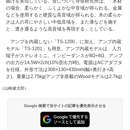
曲げを実現している。音について寺垣研究所は、「木材
の場合、柔らかく、ふくよかな中音域が得られる。金属
などを使用すると硬質な高音域が得られる。木の柔らか
さは人の耳にやさしい中低音域を、また漆などを施す
と、透き通るような高音域を再現する」としている。
アンプを内蔵しない「TS-1200」に加え、アンプ内蔵
モデル「TS-1201」も用意。アンプ内蔵モデルは、入力
端子がステレオミニ。インピーダンスが8Ω+8Ω、アンプ
の出力が14.5W×2ch(10%歪出力時)。電源はACアダプタ
を仕様。外形寸法は300×130×430mm(幅×奥行き×高
さ)。重量は2.75kg(アンプ非搭載のWoodモデルは2.7kg)
（山崎健太郎）
Google 検索で当サイトの記事を優先表示させる