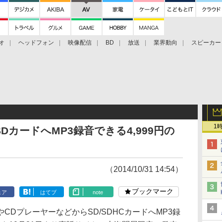
オ
ヘッドフォン
映像配信
BD
放送
業界動向
スピーカー
ェクタ
PS4
BDプレーヤー
映像配信
BD
1
カードへMP3録音できる4,999円の
（2014/10/31 14:54）
ブックマーク
ェア
はてブ
note
DプレーヤーなどからSD/SDHCカードへMP3録