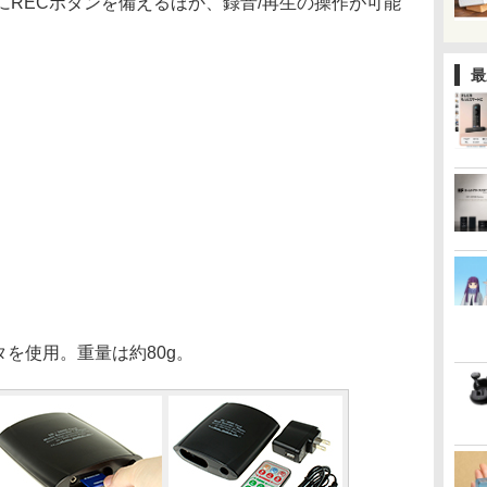
にRECボタンを備えるほか、録音/再生の操作が可能
最
タを使用。重量は約80g。