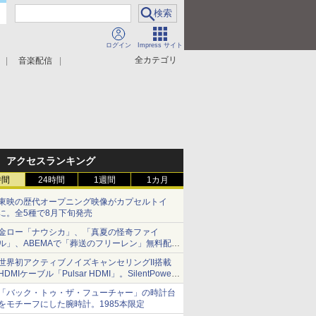
ログイン
Impress サイト
全カテゴリ
音楽配信
アクセスランキング
時間
24時間
1週間
1カ月
東映の歴代オープニング映像がカプセルトイ
に。全5種で8月下旬発売
金ロー「ナウシカ」、「真夏の怪奇ファイ
ル」、ABEMAで「葬送のフリーレン」無料配信
など。夏の特番・配信情報
世界初アクティブノイズキャンセリングII搭載
HDMIケーブル「Pulsar HDMI」。SilentPower
から
「バック・トゥ・ザ・フューチャー」の時計台
をモチーフにした腕時計。1985本限定