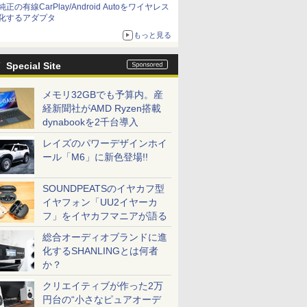
純正の有線CarPlay/Android Autoをワイヤレス
化するアダプタ
もっと見る
Special Site
メモリ32GBでも予算内。産
経新聞社がAMD Ryzen搭載
dynabookを2千台導入
レイズのパワーデザインホイ
ール「M6」に新色登場!!
SOUNDPEATSのイヤカフ型
イヤフォン「UU2イヤーカ
フ」をイヤカフマニアが語る
総合オーディオブランドに進
化するSHANLINGとは何者
か？
クリエイティブが作った2万
円台の“小さなピュアオーデ