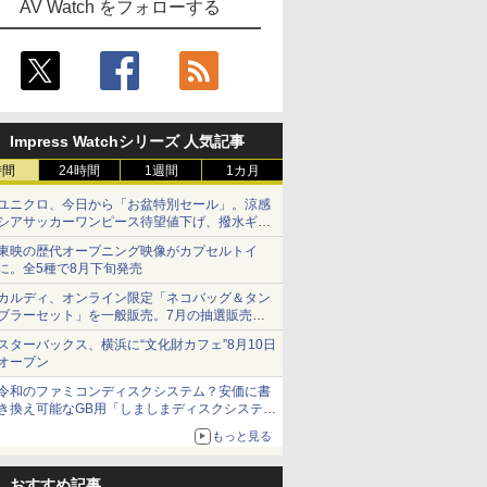
AV Watch をフォローする
Impress Watchシリーズ 人気記事
時間
24時間
1週間
1カ月
ユニクロ、今日から「お盆特別セール」。涼感
シアサッカーワンピース待望値下げ、撥水ギア
ショーツは1990円に
東映の歴代オープニング映像がカプセルトイ
に。全5種で8月下旬発売
カルディ、オンライン限定「ネコバッグ＆タン
ブラーセット」を一般販売。7月の抽選販売の
当選無効分
スターバックス、横浜に“文化財カフェ”8月10日
オープン
令和のファミコンディスクシステム？安価に書
き換え可能なGB用「しましまディスクシステ
ム」
もっと見る
おすすめ記事