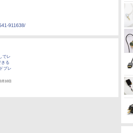
8541-911638/
しでレ
できる
ードプレ
10月10日