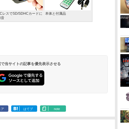
PCレスでSD/SDHCカードに
本体と付属品
録音
 検索で当サイトの記事を優先表示させる
ェア
はてブ
note