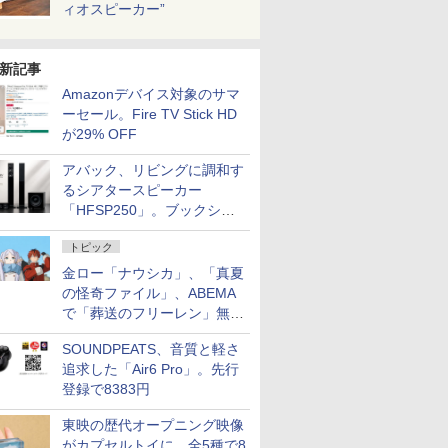
ィオスピーカー”
新記事
Amazonデバイス対象のサマ
ーセール。Fire TV Stick HD
が29% OFF
アバック、リビングに調和す
るシアタースピーカー
「HFSP250」。ブックシェ
ルフはペア3万円以下
トピック
金ロー「ナウシカ」、「真夏
の怪奇ファイル」、ABEMA
で「葬送のフリーレン」無料
配信など。夏の特番・配信情
SOUNDPEATS、音質と軽さ
報
追求した「Air6 Pro」。先行
登録で8383円
東映の歴代オープニング映像
がカプセルトイに。全5種で8