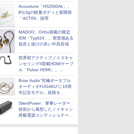
Acoustune「HS2000Air」。
約13gの軽量ボディと新開発
「ACT09」採用
MADOO、Ortho搭載の限定
IEM「Typ624」。密度感ある
低音と抜けの良い中高音域
世界初アクティブノイズキャ
ンセリングII搭載HDMIケーブ
ル「Pulsar HDMI」。
SilentPowerから
Brise Audio“究極ポータブル
オーディオFUGAKU”に10周
年記念モデル。経路を
NISHIKIで統一。400万円
SilentPower、軍事レーダー
技術から着想したノイキャン
搭載電源コンディショナー
「AC iPurifier2」