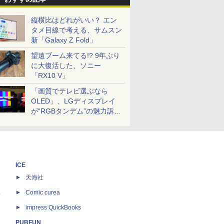
縦横比はどれがいい？ エン
タメ目線で考える、サムスン
新「Galaxy Z Fold」
望遠ブーム来てる!? 9年ぶり
に大復活した、ソニー
「RX10 V」
「画質でテレビ選ぶなら
OLED」、LGディスプレイ
が“RGBタンデム”の魅力訴
求。液晶とのガチ比較も
ICE
天海社
ス
Comic curea
impress QuickBooks
PUBFUN