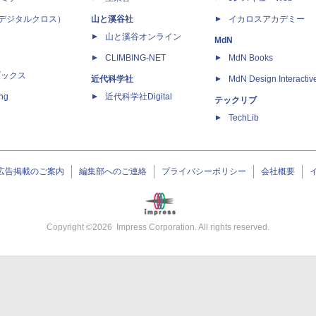
 X（デジタルクロス）
山と溪谷社
イカロスアカデミー
山と溪谷オンライン
MdN
CLIMBING-NET
MdN Books
ブックス
近代科学社
MdN Design Interactiv
ing
近代科学社Digital
テックリブ
TechLib
広告掲載のご案内
編集部へのご連絡
プライバシーポリシー
会社概要
Copyright ©
2026
Impress Corporation. All rights reserved.