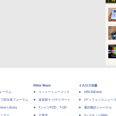
Rittor Music
イカロス出版
dフォーラム
リットーミュージック
AIRLINEweb
ップ担当者フォーラム
楽器探そう!デジマート
Jディフェンスニュー
ness Library
TシャツPOD T-OD
通訳翻訳ジャーナル
セミナー
立東舎
JレスキューWeb