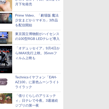
月下旬発売
Prime Video、「劇場版 魔法
少女まどか☆マギカ」3作品
を配信開始
東京国立博物館がハイセンス
の100型RGB LEDテレビ導入
「オデュッセイア」9月4日か
らIMAX先行上映。35mmフ
ィルム上映も
Technicsイヤフォン「EAH-
AZ100」に新色ムーンライト
ライラック
「借りぐらしのアリエッテ
ィ」日テレで今夜。3週連続
ジブリの第一夜