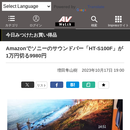
Powered by
Translate
AV Watch
動向
ショップ
セール
カテゴリ
ログイン
検索
Impressサイト
今日みつけたお買い得品
Amazonでソニーのサウンドバー「HT-S100F」が
1万円切る9980円
増田隼山樹
2023年10月17日 19:00
リスト