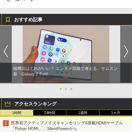
おすすめ記事
縦横比はどれがいい？ エンタメ目線で考える、サムスン
新「Galaxy Z Fold」
●
●
●
アクセスランキング
1時間
24時間
1週間
1カ月
世界初アクティブノイズキャンセリングII搭載HDMIケーブル
「Pulsar HDMI」。SilentPowerから