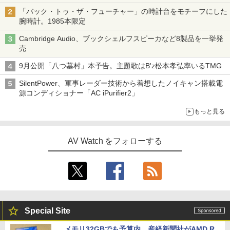
「バック・トゥ・ザ・フューチャー」の時計台をモチーフにした
腕時計。1985本限定
Cambridge Audio、ブックシェルフスピーカなど8製品を一挙発
売
9月公開「八つ墓村」本予告。主題歌はB'z松本孝弘率いるTMG
SilentPower、軍事レーダー技術から着想したノイキャン搭載電
源コンディショナー「AC iPurifier2」
もっと見る
AV Watch をフォローする
Special Site
メモリ32GBでも予算内。産経新聞社がAMD R