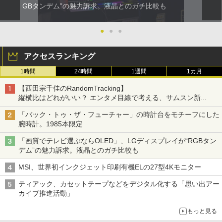
GBタンデム”の魅力訴求。液晶とのガチ比較も
●
●
●
アクセスランキング
1時間
24時間
1週間
1カ月
【西田宗千佳のRandomTracking】
縦横比はどれがいい？ エンタメ目線で考える、サムスン新
「Galaxy Z Fold」
「バック・トゥ・ザ・フューチャー」の時計台をモチーフにした
腕時計。1985本限定
「画質でテレビ選ぶならOLED」、LGディスプレイが“RGBタン
デム”の魅力訴求。液晶とのガチ比較も
MSI、世界初インクジェット印刷有機ELの27型4Kモニター
ティアック、カセットテープなどをデジタル化する「思い出アー
カイブ推進活動」
もっと見る