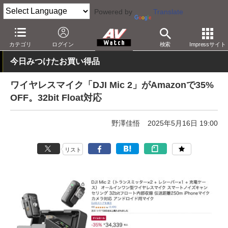
Powered by
Translate
AV Watch
動向
ショップ
セール
カテゴリ
ログイン
検索
Impressサイト
今日みつけたお買い得品
ワイヤレスマイク「DJI Mic 2」がAmazonで35%
OFF。32bit Float対応
野澤佳悟
2025年5月16日 19:00
リスト