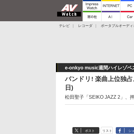
テレビ
レコーダ
ポータブルオーディ
スマートスピーカー
デジカメ
プロジ
e-onkyo music週間ハイレゾベ
バンドリ! 楽曲上位独占
日)
松田聖子「SEIKO JAZZ 2
ポスト
リスト
シ