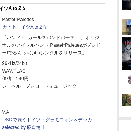
ーイツA to Z☆
Pastel*Palettes
天下卜ーイツA to Z☆
「バンドリ! ガールズバンドパーティ!」オリジ
ナルのアイドルバンド Pastel*Palettesがブシド
ー!でるんっ♪な4thシングルをリリース。
96kHz/24bit
WAV/FLAC
価格：540円
レーベル：ブシロードミュージック
V.A.
DSDで聴くドイツ・グラモフォン＆デッカ
selected by 麻倉怜士