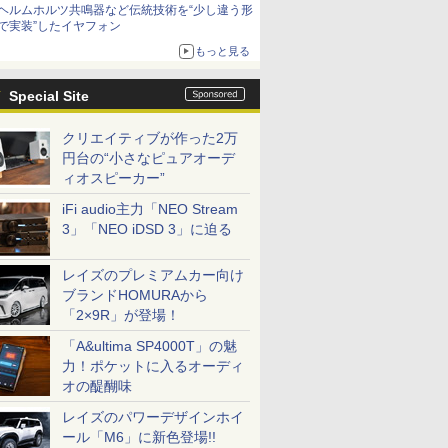
ヘルムホルツ共鳴器など伝統技術を“少し違う形
で実装”したイヤフォン
もっと見る
Special Site
クリエイティブが作った2万
円台の“小さなピュアオーデ
ィオスピーカー”
iFi audio主力「NEO Stream
3」「NEO iDSD 3」に迫る
レイズのプレミアムカー向け
ブランドHOMURAから
「2×9R」が登場！
「A&ultima SP4000T」の魅
力！ポケットに入るオーディ
オの醍醐味
レイズのパワーデザインホイ
ール「M6」に新色登場!!