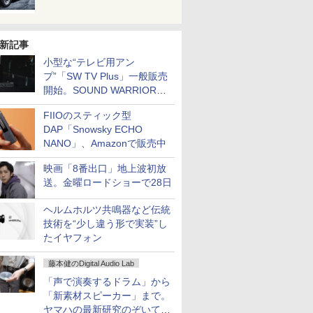
新記事
小型な“テレビ用アン
プ”「SW TV Plus」一般販売
開始。SOUND WARRIORか
ら
FIIOのスティック型
DAP「Snowsky ECHO
NANO」、Amazonで販売中
映画「8番出口」地上波初放
送。金曜ロードショーで28日
ヘルムホルツ共鳴器など伝統
技術を“少し違う形で実装”し
たイヤフォン
藤本健のDigital Audio Lab
「声で演奏するドラム」から
「新素材スピーカー」まで。
ヤマハの最新研究のぞいてき