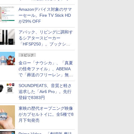
た
Amazonデバイス対象のサマ
ーセール。Fire TV Stick HD
が29% OFF
アバック、リビングに調和す
るシアタースピーカー
「HFSP250」。ブックシェ
ルフはペア3万円以下
トピック
金ロー「ナウシカ」、「真夏
の怪奇ファイル」、ABEMA
で「葬送のフリーレン」無料
配信など。夏の特番・配信情
SOUNDPEATS、音質と軽さ
報
追求した「Air6 Pro」。先行
登録で8383円
東映の歴代オープニング映像
がカプセルトイに。全5種で8
月下旬発売