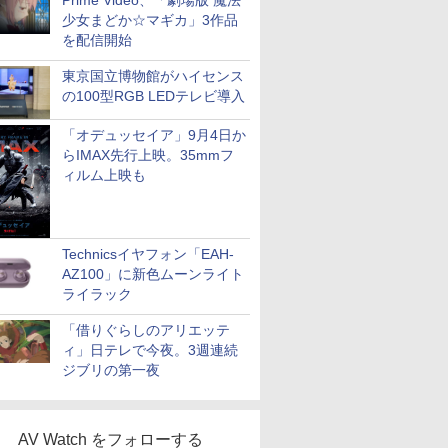
Prime Video、「劇場版 魔法
少女まどか☆マギカ」3作品
を配信開始
東京国立博物館がハイセンス
の100型RGB LEDテレビ導入
「オデュッセイア」9月4日か
らIMAX先行上映。35mmフ
ィルム上映も
Technicsイヤフォン「EAH-
AZ100」に新色ムーンライト
ライラック
「借りぐらしのアリエッテ
ィ」日テレで今夜。3週連続
ジブリの第一夜
AV Watch をフォローする