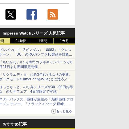
Impress Watchシリーズ 人気記事
時間
24時間
1週間
1カ月
プレバンにて「Zガンダム」「0083」「クロス
ボーン」「UC」のRGガンプラ10製品を対象に
した抽選販売が8月10日11時より実施！
「ちいかわ」×くら寿司コラボキャンペーンが8
月21日より期間限定開催
オリジナルの湯呑みや寿司皿が景品に登場！
「サクラエディタ」に約3年8カ月ぶりの更新、
ダークモード/EditorConfig/IVSなどに対応／複
数の脆弱性に対処したセキュリティアップデー
ほっともっと、のり弁シリーズが30～90円お得
ト
な「のり弁フェア」4日間限定で実施
スターバックス、巨峰が主役の「芳醇 巨峰 フロ
ーズン ティー」「チラックス ソーダ 巨峰」発
売
もっと見る
おすすめ記事