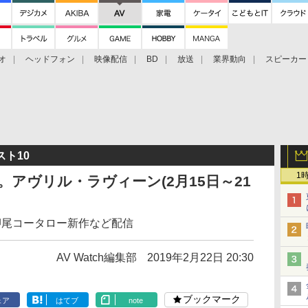
オ
ヘッドフォン
映像配信
BD
放送
業界動向
スピーカー
ェクタ
PS4
BDプレーヤー
映像配信
BD
スト10
1
。アヴリル・ラヴィーン(2月15日～21
」、押尾コータロー新作など配信
AV Watch編集部
2019年2月22日 20:30
ブックマーク
ェア
はてブ
note