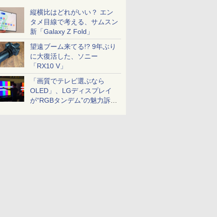
縦横比はどれがいい？ エン
タメ目線で考える、サムスン
新「Galaxy Z Fold」
望遠ブーム来てる!? 9年ぶり
に大復活した、ソニー
「RX10 V」
「画質でテレビ選ぶなら
OLED」、LGディスプレイ
が“RGBタンデム”の魅力訴
求。液晶とのガチ比較も