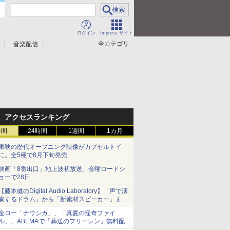
ログイン
Impress サイト
全カテゴリ
音楽配信
アクセスランキング
時間
24時間
1週間
1カ月
東映の歴代オープニング映像がカプセルトイ
に。全5種で8月下旬発売
映画「8番出口」地上波初放送。金曜ロードシ
ョーで28日
【藤本健のDigital Audio Laboratory】「声で演
奏するドラム」から「新素材スピーカー」ま
で。ヤマハの最新研究のぞいてきた
金ロー「ナウシカ」、「真夏の怪奇ファイ
ル」、ABEMAで「葬送のフリーレン」無料配信
など。夏の特番・配信情報