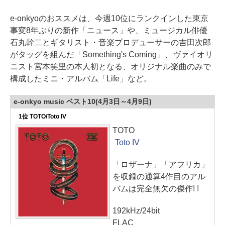
e-onkyoのおススメは、今週10位にランクインした東京
事変8年ぶりの新作「ニュース」や、ミュージカル俳優
石丸幹二とギタリスト・音楽プロデューサーの吉田次郎
がタッグを組んだ「Something's Coming」、ヴァイオリ
ニスト宮本笑里の本人初となる、オリジナル楽曲のみで
構成したミニ・アルバム「Life」など。
e-onkyo music ベスト10(4月3日～4月9日)
1位 TOTO/Toto IV
TOTO
Toto IV
「ロザーナ」「アフリカ」
を収録の通算4作目のアル
バムは完全無欠の傑作! !
192kHz/24bit
FLAC