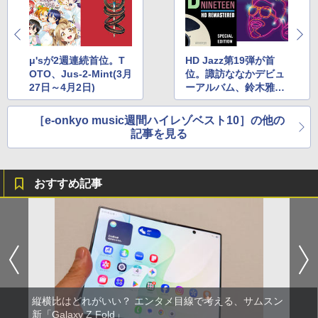
μ'sが2週連続首位。T
HD Jazz第19弾が首
OTO、Jus-2-Mint(3月
位。諏訪ななかデビュ
27日～4月2日)
ーアルバム、鈴木雅之
(4月10日～4月16日)
［e-onkyo music週間ハイレゾベスト10］の他の
記事を見る
おすすめ記事
縦横比はどれがいい？ エンタメ目線で考える、サムスン
新「Galaxy Z Fold」