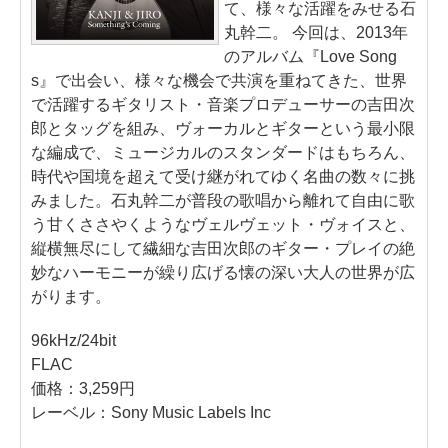
て、様々な活躍をみせる石
丸幹二。 今回は、2013年
のアルバム『Love Song
s』で出会い、様々な機会で共演を重ねてきた、世界
で活躍するギタリスト・音楽プロデューサーの吉田次
郎とタッグを組み、ヴォーカルとギターという最小限
な編成で、ミュージカルのスタンダードはもちろん、
時代や国境を超えて受け継がれてゆく名曲の数々に挑
みました。石丸幹二が普段の歌唱から離れて自由に歌
う甘くささやくようなヴェルヴェット・ヴォイスと、
縦横無尽にして繊細な吉田次郎のギター・プレイの絶
妙なハーモニーが繰り広げる懐の深い大人の世界が広
がります。
96kHz/24bit
FLAC
価格：3,259円
レーベル：Sony Music Labels Inc