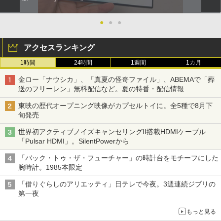
●
●
●
アクセスランキング
1時間
24時間
1週間
1カ月
金ロー「ナウシカ」、「真夏の怪奇ファイル」、ABEMAで「葬
送のフリーレン」無料配信など。夏の特番・配信情報
東映の歴代オープニング映像がカプセルトイに。全5種で8月下
旬発売
世界初アクティブノイズキャンセリングII搭載HDMIケーブル
「Pulsar HDMI」。SilentPowerから
「バック・トゥ・ザ・フューチャー」の時計台をモチーフにした
腕時計。1985本限定
「借りぐらしのアリエッティ」日テレで今夜。3週連続ジブリの
第一夜
もっと見る