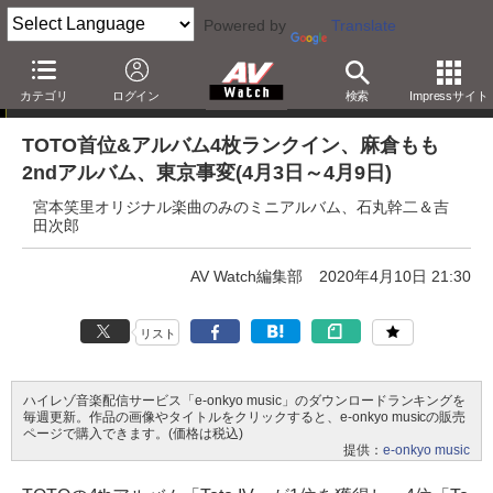
Powered by
Translate
e-onkyo music週間ハイレゾベスト10
カテゴリ
ログイン
検索
Impressサイト
TOTO首位&アルバム4枚ランクイン、麻倉もも
2ndアルバム、東京事変(4月3日～4月9日)
宮本笑里オリジナル楽曲のみのミニアルバム、石丸幹二＆吉
田次郎
AV Watch編集部
2020年4月10日 21:30
リスト
ハイレゾ音楽配信サービス「e-onkyo music」のダウンロードランキングを
毎週更新。作品の画像やタイトルをクリックすると、e-onkyo musicの販売
ページで購入できます。(価格は税込)
提供：
e-onkyo music