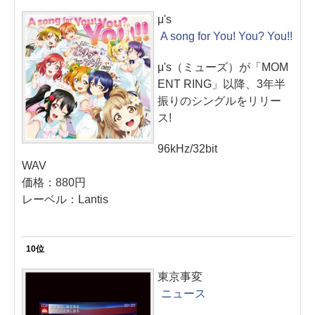
μ's
A song for You! You? You!!
μ's（ミューズ）が「MOM
ENT RING」以降、3年半
振りのシングルをリリー
ス!
96kHz/32bit
WAV
価格：880円
レーベル：Lantis
10位
東京事変
ニュース