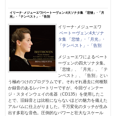
イリーナ･メジューエワ/ベートーヴェン:4大ソナタ集 「悲愴」･「月
光」･「テンペスト」･「告別
イリーナ･メジューエワ
ベートーヴェン:4大ソナ
タ集 「悲愴」･「月光」･
「テンペスト」･「告別
メジューエワによるベート
ーヴェンの四大ソナタ集。
「悲愴」、「月光」、「テ
ンペスト」、「告別」とい
う極めつけのプログラムです。それぞれ過去に何種類
か録音のあるレパートリーですが、今回ヴィンテー
ジ・スタインウェイの名器（CD135）を使用したこ
とで、旧録音とは比較にならないほどの魅力を備えた
アルバムに仕上がりました。千万変化のタッチが生み
出す多彩な音色。圧倒的なパワーと壮大なスケール