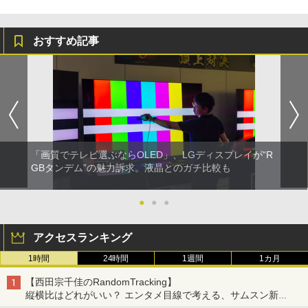
おすすめ記事
「画質でテレビ選ぶならOLED」、LGディスプレイが“R
GBタンデム”の魅力訴求。液晶とのガチ比較も
●
●
●
アクセスランキング
1時間
24時間
1週間
1カ月
【西田宗千佳のRandomTracking】
縦横比はどれがいい？ エンタメ目線で考える、サムスン新