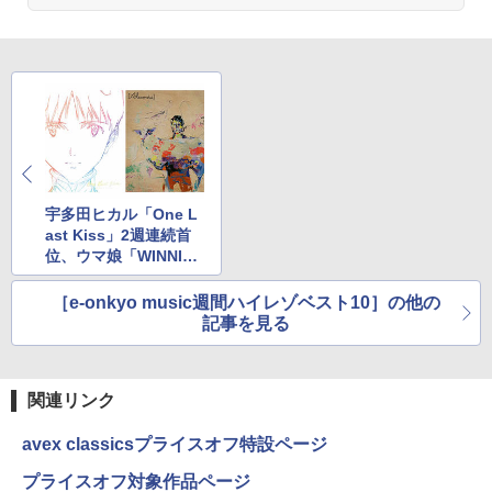
宇多田ヒカル「One L
ast Kiss」2週連続首
位、ウマ娘「WINNIN
G LIVE 01」(3月12日
～3月18日)
［e-onkyo music週間ハイレゾベスト10］の他の
記事を見る
関連リンク
avex classicsプライスオフ特設ページ
プライスオフ対象作品ページ