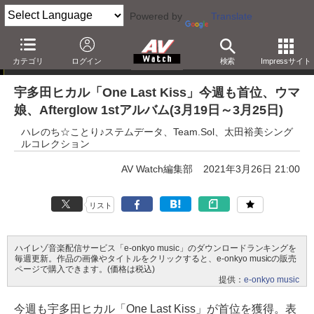
Powered by
Translate
e-onkyo music週間ハイレゾベスト10
カテゴリ
ログイン
検索
Impressサイト
宇多田ヒカル「One Last Kiss」今週も首位、ウマ
娘、Afterglow 1stアルバム(3月19日～3月25日)
ハレのち☆ことり♪ステムデータ、Team.Sol、太田裕美シング
ルコレクション
AV Watch編集部
2021年3月26日 21:00
リスト
ハイレゾ音楽配信サービス「e-onkyo music」のダウンロードランキングを
毎週更新。作品の画像やタイトルをクリックすると、e-onkyo musicの販売
ページで購入できます。(価格は税込)
提供：
e-onkyo music
今週も宇多田ヒカル「One Last Kiss」が首位を獲得。表