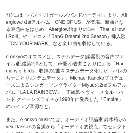
7位には「バンドリ! ガールズバンドパーティ!」より、Aft
erglowの1stアルバム「ONE OF US」が登場。新曲とな
る表題曲をはじめ、Afterglow始まりの1曲「That Is How
I Roll!」や、アニメ「BanG Dream! 2nd Season」挿入歌
「ON YOUR MARK」など全11曲を収録している。
e-onkyoのオススメは、ステムデータ(楽器別の音声ファ
イル)配信第2弾として、声優 小岩井ことりによる「Har
mony of birds」収録の2曲をステムデータ化した「ハレの
ち☆ことり♪ステムデータ」、Michael Kanekoプロデュ
ースによるシンガーソングライターMiyuuの2ndフルアル
バム「LA LA RAINBOW」、正統派ヘヴィ・メタル・バ
ンド クイーンズライチが1990年に発表した「Empire」
のハイレゾ音源など。
また、e-onkyo musicでは、オーディオ評論家 鈴木裕がa
vex classicsの音源から「オーディオ的視点」でセレクト