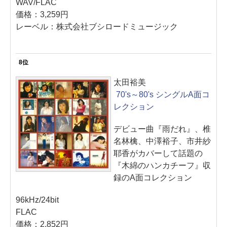
WAV/FLAC
価格：3,259円
レーベル：株式会社ブシロードミュージック
8位
太田裕美
70's～80's シングルA面コ
レクション
デビュー曲『雨だれ』、椎
名林檎、中澤裕子、市井紗
耶香がカバーして話題の
『木綿のハンカチーフ』収
録のA面コレクション
96kHz/24bit
FLAC
価格：2,852円