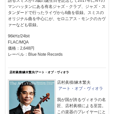
語るスミスが75歳の誕生日を記念して2017年にNYの
マンハッタンにある有名ジャズ・クラブ、ジャズ・ス
タンダードで行ったライヴから6曲を収録。スミスの
オリジナル曲を中心にが、セロニアス・モンクのカヴ
ァーなども収録。
96kHz/24bit
FLAC/MQA
価格：2,648円
レーベル：Blue Note Records
店村眞積/練木繁夫/アート・オブ・ヴィオラ
店村眞積/練木繁夫
アート・オブ・ヴィオラ
我が国が誇るヴィオラの名
匠、店村眞積による至芸。
この楽器のプレイヤーにと