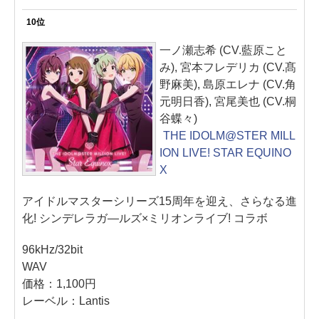
10位
一ノ瀬志希 (CV.藍原こと
み), 宮本フレデリカ (CV.髙
野麻美), 島原エレナ (CV.角
元明日香), 宮尾美也 (CV.桐
谷蝶々)
THE IDOLM@STER MILL
ION LIVE! STAR EQUINO
X
アイドルマスターシリーズ15周年を迎え、さらなる進
化! シンデレラガ―ルズ×ミリオンライブ! コラボ
96kHz/32bit
WAV
価格：1,100円
レーベル：Lantis