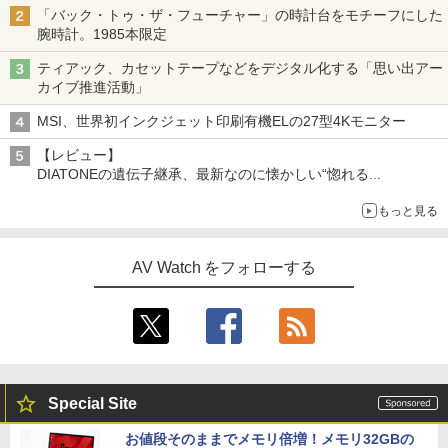
「Galaxy Z Fold」
「バック・トゥ・ザ・フューチャー」の時計台をモチーフにした
腕時計。1985本限定
ティアック、カセットテープなどをデジタル化する「思い出アー
カイブ推進活動」
MSI、世界初インクジェット印刷有機ELの27型4Kモニター
【レビュー】
DIATONEの遺伝子継承、最新なのに懐かしい“惚れる
音”Tecnologia e Cuore「DS-TC52B」を聴く
もっと見る
AV Watch をフォローする
Special Site
お値段そのままでメモリ倍増！メモリ32GBの