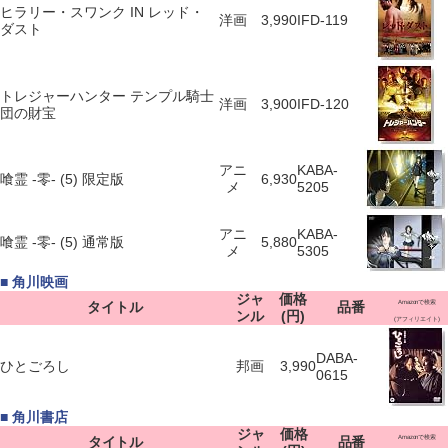
ヒラリー・スワンク IN レッド・
洋画
3,990
IFD-119
ダスト
トレジャーハンター テンプル騎士
洋画
3,900
IFD-120
団の財宝
アニ
KABA-
喰霊 -零- (5) 限定版
6,930
メ
5205
アニ
KABA-
喰霊 -零- (5) 通常版
5,880
メ
5305
■ 角川映画
ジャ
価格
タイトル
品番
Amazonで検索
ンル
(円)
(アフィリエイト)
DABA-
ひとごろし
邦画
3,990
0615
■ 角川書店
ジャ
価格
タイトル
品番
Amazonで検索