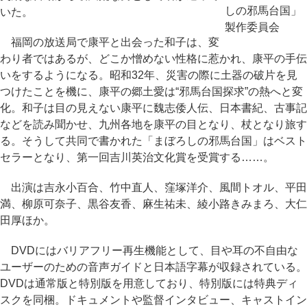
しの邪馬台国」
いた。
製作委員会
福岡の放送局で康平と出会った和子は、変
わり者ではあるが、どこか憎めない性格に惹かれ、康平の手伝
いをするようになる。昭和32年、災害の際に土器の破片を見
つけたことを機に、康平の郷土愛は“邪馬台国探求”の熱へと変
化。和子は目の見えない康平に魏志倭人伝、日本書紀、古事記
などを読み聞かせ、九州各地を康平の目となり、杖となり旅す
る。そうして共同で書かれた「まぼろしの邪馬台国」はベスト
セラーとなり、第一回吉川英治文化賞を受賞する……。
出演は吉永小百合、竹中直人、窪塚洋介、風間トオル、平田
満、柳原可奈子、黒谷友香、麻生祐未、綾小路きみまろ、大仁
田厚ほか。
DVDにはバリアフリー再生機能として、目や耳の不自由な
ユーザーのための音声ガイドと日本語字幕が収録されている。
DVDは通常版と特別版を用意しており、特別版には特典ディ
スクを同梱。ドキュメントや監督インタビュー、キャストイン