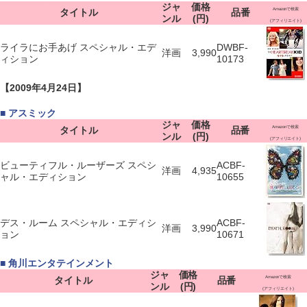
ジャ
価格
タイトル
品番
Amazonで検索
ンル
(円)
(アフィリエイト)
ライラにお手あげ スペシャル・エデ
DWBF-
洋画
3,990
ィション
10173
【2009年4月24日】
■ アスミック
ジャ
価格
タイトル
品番
Amazonで検索
ンル
(円)
(アフィリエイト)
ビューティフル・ルーザーズ スペシ
ACBF-
洋画
4,935
ャル・エディション
10655
デス・ルーム スペシャル・エディシ
ACBF-
洋画
3,990
ョン
10671
■ 角川エンタテインメント
ジャ
価格
タイトル
品番
Amazonで検索
ンル
(円)
(アフィリエイト)