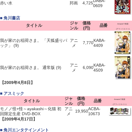
DABA-
赤い水
邦画
4,725
0609
■ 角川書店
ジャ
価格
タイトル
品番
Amazonで検索
ンル
(円)
(アフィリエイト)
我が家のお稲荷さま。 「天狐盛りパ
アニ
KABA-
7,770
ック」 (9)
メ
4409
アニ
KABA-
我が家のお稲荷さま。 通常版 (9)
6,090
メ
4509
【2009年4月8日】
■ アスミック
ジャ
価格
タイトル
品番
Amazonで検索
ンル
(円)
(アフィリエイト)
モノノ怪+怪～ayakashi～化猫 初
アニ
ACBA-
19,950
回限定生産 DVD-BOX
メ
10673
【2009年4月17日】
■ 角川エンタテインメント