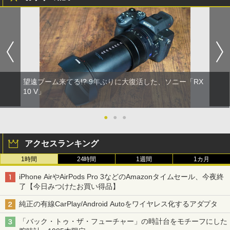
望遠ブーム来てる!? 9年ぶりに大復活した、ソニー「RX
10 V」
●
●
●
アクセスランキング
1時間
24時間
1週間
1カ月
iPhone AirやAirPods Pro 3などのAmazonタイムセール、今夜終
了【今日みつけたお買い得品】
純正の有線CarPlay/Android Autoをワイヤレス化するアダプタ
「バック・トゥ・ザ・フューチャー」の時計台をモチーフにした