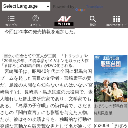
Powered by
Translate
「DVD発売日一覧」2月25日の更新情報
カテゴリ
ログイン
検索
Impressサイト
今回は20本の発売情報を追加した。
吉永小百合と竹中直人が主演、「トリック」や
「20世紀少年」の堤幸彦がメガホンを取った大作
「まぼろしの邪馬台国」がDVD化される。
宮崎和子は、昭和40年代に全国に邪馬台国
ブームを起した盲目の文学者・宮崎康平の妻
だ。島原の人間なら知らないものはいない“宮
崎康平”は、長崎県・島原鉄道の元役員で、素
人離れした郷土史研究家であり、文学家でも
ある。「島原の子守唄」の詩作者で、さだま
まぼろしの邪馬台国
さしの「関白宣言」にも影響を与えた人物。
特別限定版
だが、彼はその功績よりも、独断的な行動や
(c)2008「まぼろ
突飛な言動から破天荒な男として名が通って