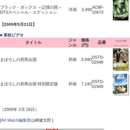
ブラック・ボックス ～記憶の罠～
ACBF-
洋画
3,990
DTSスペシャル・エディション
10672
【2009年5月21日】
■ 東映ビデオ
ジャ
価格
タイトル
品番
Amazonで検索
ンル
(円)
(アフィリエイト)
DSTD-
まぼろしの邪馬台国
邦画
3,990
02948
DSTD-
まぼろしの邪馬台国 特別限定版
邦画
7,140
02949
（2009年 2月 26日）
[
AV Watch編集部
山崎健太郎 ]