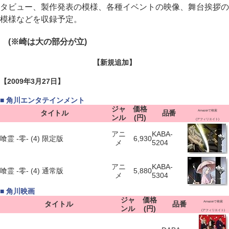
タビュー、製作発表の模様、各種イベントの映像、舞台挨拶の
模様などを収録予定。
(※崎は大の部分が立)
【新規追加】
【2009年3月27日】
■ 角川エンタテインメント
ジャ
価格
タイトル
品番
Amazonで検索
ンル
(円)
(アフィリエイト)
アニ
KABA-
喰霊 -零- (4) 限定版
6,930
メ
5204
アニ
KABA-
喰霊 -零- (4) 通常版
5,880
メ
5304
■ 角川映画
ジャ
価格
タイトル
品番
Amazonで検索
ンル
(円)
(アフィリエイト)