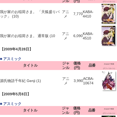
ンル
(円)
(アフィリエイト)
我が家のお稲荷さま。 「天狐盛りパ
アニ
KABA-
7,770
ック」 (10)
メ
4410
アニ
KABA-
我が家のお稲荷さま。 通常版 (10
6,090
メ
4510
【2009年4月28日】
■ アスミック
ジャ
価格
タイトル
品番
Amazonで検索
ンル
(円)
(アフィリエイト)
アニ
ACBA-
源氏物語千年紀 Genji (1)
3,990
メ
10674
【2009年5月8日】
■ アスミック
ジャ
価格
タイトル
品番
Amazonで検索
ンル
(円)
(アフィリエイト)