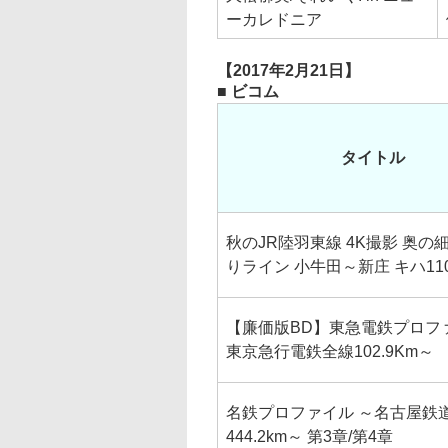
ーカレドニア
【2017年2月21日】
■ ビコム
タイトル
秋のJR陸羽東線 4K撮影 奥の
りライン 小牛田～新庄 キハ11
【廉価版BD】東急電鉄プロフ
東京急行電鉄全線102.9Km～
名鉄プロファイル ～名古屋鉄
444.2km～ 第3章/第4章