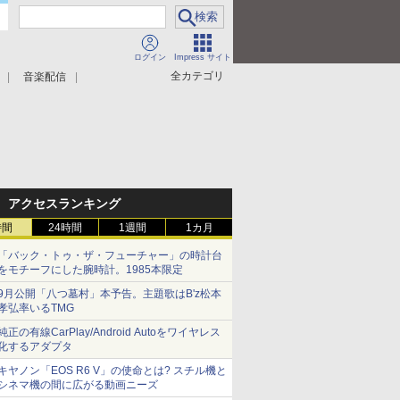
ログイン
Impress サイト
全カテゴリ
音楽配信
アクセスランキング
時間
24時間
1週間
1カ月
「バック・トゥ・ザ・フューチャー」の時計台
をモチーフにした腕時計。1985本限定
9月公開「八つ墓村」本予告。主題歌はB'z松本
孝弘率いるTMG
純正の有線CarPlay/Android Autoをワイヤレス
化するアダプタ
キヤノン「EOS R6 V」の使命とは? スチル機と
シネマ機の間に広がる動画ニーズ