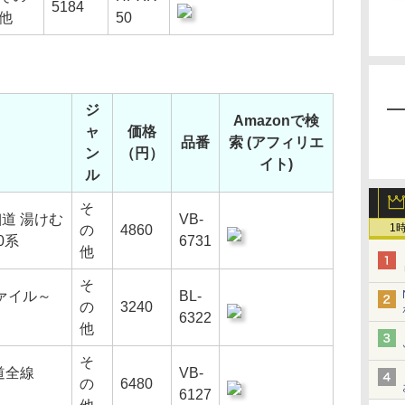
5184
他
50
ジ
Amazonで検
ャ
価格
品番
索 (アフィリエ
ン
（円）
イト)
ル
そ
細道 湯けむ
VB-
1
の
4860
0系
6731
他
そ
ァイル～
BL-
の
3240
6322
他
そ
道全線
VB-
の
6480
6127