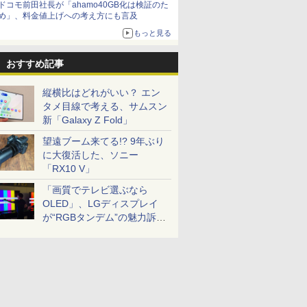
ドコモ前田社長が「ahamo40GB化は検証のた
め」、料金値上げへの考え方にも言及
もっと見る
おすすめ記事
縦横比はどれがいい？ エン
タメ目線で考える、サムスン
新「Galaxy Z Fold」
望遠ブーム来てる!? 9年ぶり
に大復活した、ソニー
「RX10 V」
「画質でテレビ選ぶなら
OLED」、LGディスプレイ
が“RGBタンデム”の魅力訴
求。液晶とのガチ比較も