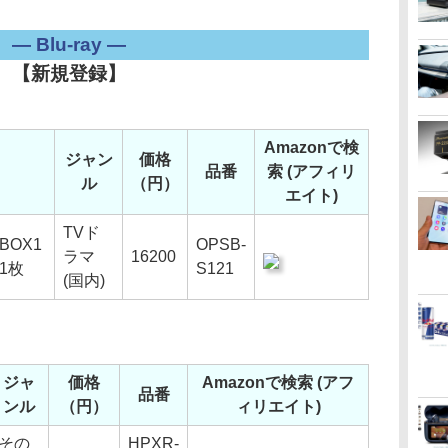
― Blu-ray ―
【新規登録】
Amazonで検
ジャン
価格
品番
索 (アフィリ
ル
（円）
エイト)
TVド
BOX1
OPSB-
ラマ
16200
C1枚
S121
(国内)
ジャ
価格
Amazonで検索 (アフ
品番
ンル
（円）
ィリエイト)
その
HPXR-