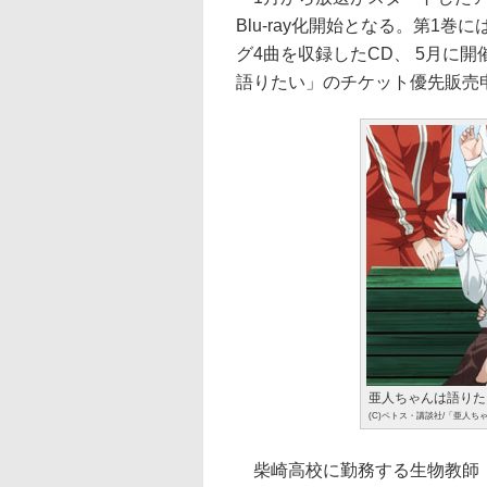
Blu-ray化開始となる。第1
グ4曲を収録したCD、 5月に
語りたい」のチケット優先販売
亜人ちゃんは語りた
(C)ペトス・講談社/「亜人
柴崎高校に勤務する生物教師・