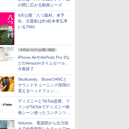
の間に広がる動画ニーズ
9月公開「八つ墓村」本予
告。主題歌はB'z松本孝弘率
いるTMG
今日みつけたお買い得品
iPhone AirやAirPods Pro 3な
どのAmazonタイムセール、
今夜終了
Skullcandy、BoseのANCと
サウンドチューニング採用の
震えるヘッドフォン
「Crusher 1080 ANC」
ディズニーとTikTok提携、フ
ァンがTikTokでディズニー映
画シーン使ったコンテンツ制
作、Disney+にも配信
Volumio、電源部から出力段
まで全面刷新したネットワー