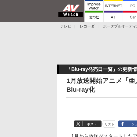
テレビ
レコーダ
ポータブルオーディ
スマートスピーカー
デジカメ
プロジ
「Blu-ray発売日一覧」の更新
1月放送開始アニメ「亜
Blu-ray化
ポスト
リスト
シ
1月から放送がスタートしたア