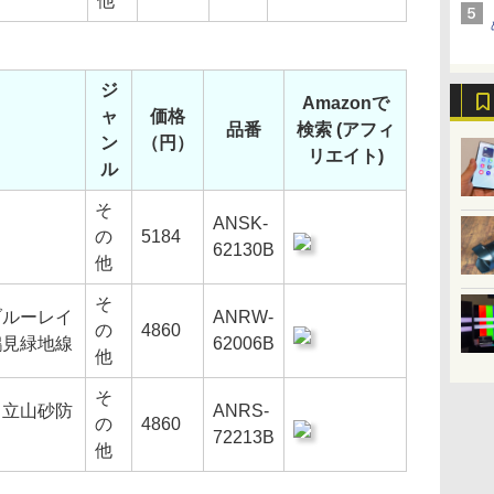
他
ジ
Amazonで
ャ
価格
品番
検索 (アフィ
ン
（円）
リエイト)
ル
そ
ANSK-
の
5184
62130B
他
そ
ブルーレイ
ANRW-
の
4860
鶴見緑地線
62006B
他
そ
】立山砂防
ANRS-
の
4860
72213B
他