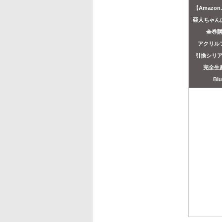
【Amazon
亜人ちゃん
全巻
アクリル
引換シリ
完全生
Blu