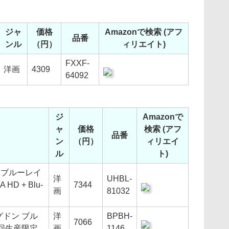
ジャ
価格
Amazonで検索 (アフ
品番
ンル
（円）
ィリエイト)
FXXF-
洋画
4309
64092
ジ
Amazonで
ャ
価格
検索 (アフ
品番
ン
（円）
ィリエイ
ル
ト)
& ブルーレイ
洋
UHBL-
HD + Blu-
7344
画
81032
ドン ブル
洋
BPBH-
7066
回生産限定
画
1146