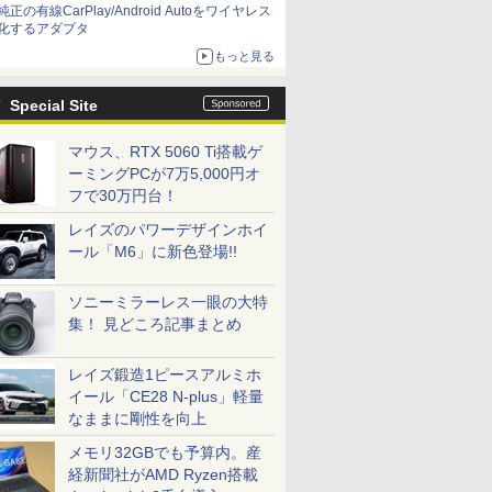
純正の有線CarPlay/Android Autoをワイヤレス
化するアダプタ
もっと見る
Special Site
マウス、RTX 5060 Ti搭載ゲ
ーミングPCが7万5,000円オ
フで30万円台！
レイズのパワーデザインホイ
ール「M6」に新色登場!!
ソニーミラーレス一眼の大特
集！ 見どころ記事まとめ
レイズ鍛造1ピースアルミホ
イール「CE28 N-plus」軽量
なままに剛性を向上
メモリ32GBでも予算内。産
経新聞社がAMD Ryzen搭載