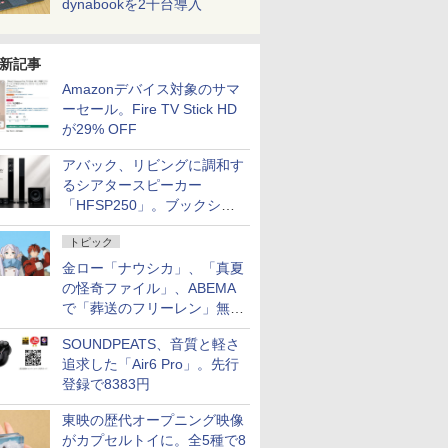
dynabookを2千台導入
新記事
Amazonデバイス対象のサマ
ーセール。Fire TV Stick HD
が29% OFF
アバック、リビングに調和す
るシアタースピーカー
「HFSP250」。ブックシェ
ルフはペア3万円以下
トピック
金ロー「ナウシカ」、「真夏
の怪奇ファイル」、ABEMA
で「葬送のフリーレン」無料
配信など。夏の特番・配信情
SOUNDPEATS、音質と軽さ
報
追求した「Air6 Pro」。先行
登録で8383円
東映の歴代オープニング映像
がカプセルトイに。全5種で8