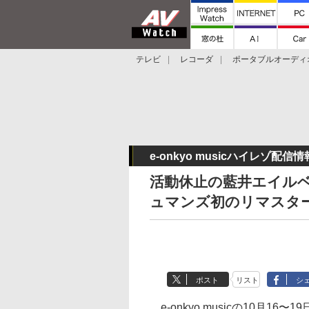
テレビ
レコーダ
ポータブルオーディ
スマートスピーカー
デジカメ
プロジ
e-onkyo musicハイレゾ配信情
活動休止の藍井エイル
ュマンズ初のリマスタ
ポスト
リスト
シ
e-onkyo musicの10月