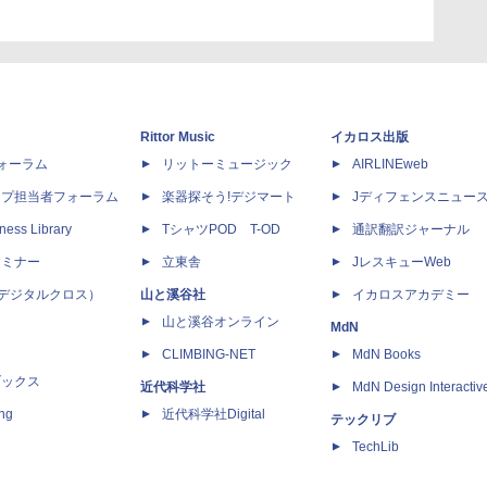
Rittor Music
イカロス出版
dフォーラム
リットーミュージック
AIRLINEweb
ップ担当者フォーラム
楽器探そう!デジマート
Jディフェンスニュー
ness Library
TシャツPOD T-OD
通訳翻訳ジャーナル
セミナー
立東舎
JレスキューWeb
 X（デジタルクロス）
山と溪谷社
イカロスアカデミー
山と溪谷オンライン
MdN
CLIMBING-NET
MdN Books
ブックス
近代科学社
MdN Design Interactiv
ing
近代科学社Digital
テックリブ
TechLib