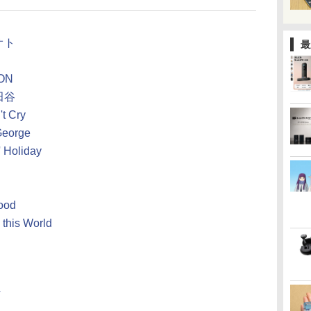
オト
最
ON
田谷
t Cry
George
 Holiday
ood
this World
T