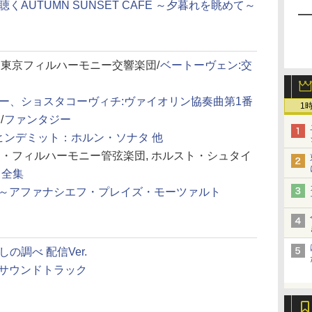
くAUTUMN SUNSET CAFE ～夕暮れを眺めて～
 東京フィルハーモニー交響楽団/
ベートーヴェン:交
ー、ショスタコーヴィチ:ヴァイオリン協奏曲第1番
1
/
ファンタジー
ヒンデミット：ホルン・ソナタ 他
ン・フィルハーモニー管弦楽団, ホルスト・シュタイ
曲全集
～アファナシエフ・プレイズ・モーツァルト
の調べ 配信Ver.
・サウンドトラック