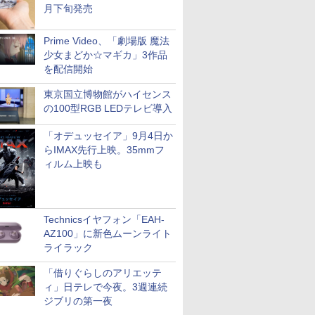
月下旬発売
Prime Video、「劇場版 魔法
少女まどか☆マギカ」3作品
を配信開始
東京国立博物館がハイセンス
の100型RGB LEDテレビ導入
「オデュッセイア」9月4日か
らIMAX先行上映。35mmフ
ィルム上映も
Technicsイヤフォン「EAH-
AZ100」に新色ムーンライト
ライラック
「借りぐらしのアリエッテ
ィ」日テレで今夜。3週連続
ジブリの第一夜