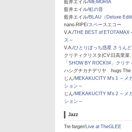
藍井エイル/
MEMORIA
藍井エイル/
虹の音
藍井エイル/
BLAU（Deluxe Edit
nano.RIPE/
スペースエコー
V.A./
THE BEST of ETO
ス～
V.A./
ひとりぼっち惑星 さうん
クリティクリスタ(CV:日高里菜
「SHOW BY ROCK!!#」ク
ハシグチカナデリヤ hugs The Sup
じん/
MEKAKUCITY M's 
ション～
じん/
MEKAKUCITY M's 
ション～
Jazz
Tre farger/
Live at TheGLEE