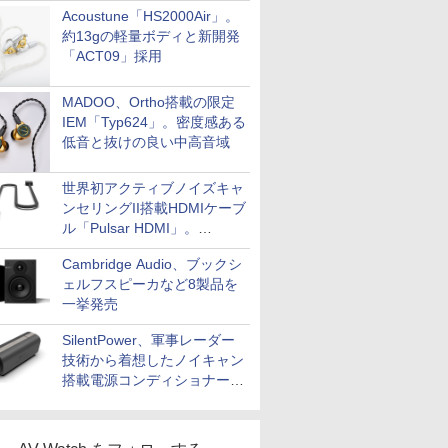
Acoustune「HS2000Air」。
約13gの軽量ボディと新開発
「ACT09」採用
MADOO、Ortho搭載の限定
IEM「Typ624」。密度感ある
低音と抜けの良い中高音域
世界初アクティブノイズキャ
ンセリングII搭載HDMIケーブ
ル「Pulsar HDMI」。
SilentPowerから
Cambridge Audio、ブックシ
ェルフスピーカなど8製品を
一挙発売
SilentPower、軍事レーダー
技術から着想したノイキャン
搭載電源コンディショナー
「AC iPurifier2」