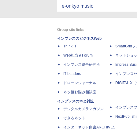
e-onkyo music
Group site links
インプレスのビジネスWeb
Think IT
SmartGri
Web担当者Forum
ネットショ
インプレス総合研究所
Impress Busi
IT Leaders
インプレス
ドローンジャーナル
DIGITAL
ネッ担お悩み相談室
インプレスの本と雑誌
インプレス
デジタルカメラマガジン
NextPublish
できるネット
インターネット白書ARCHIVES