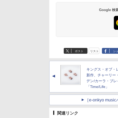
Google
ポスト
リスト
シ
キングス・オブ・
新作、チャーリー
▲
デン/カーラ・ブレ
「Time/Life」
［e-onkyo m
関連リンク