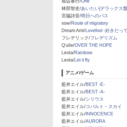
堀込泰行/
One
林部智史/
あいたい[デラックス盤
宮脇詩音/
明日へのパス
sow/
Route of migratory
Dream Ami/
Lovefool -好きだ
フレデリック/
フレデリズム
Q'ulle/
OVER THE HOPE
Leola/
Rainbow
Leola/
Let it fly
アニメ/ゲーム
藍井エイル/
BEST -E-
藍井エイル/
BEST -A-
藍井エイル/
シリウス
藍井エイル/
コバルト・スカイ
藍井エイル/
INNOCENCE
藍井エイル/
AURORA