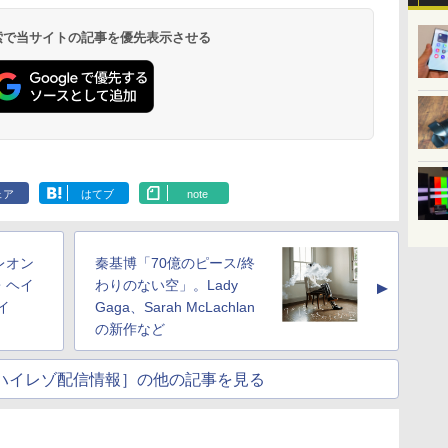
 検索で当サイトの記事を優先表示させる
ェア
はてブ
note
レオン
秦基博「70億のピース/終
・ヘイ
わりのない空」。Lady
▲
イ
Gaga、Sarah McLachlan
の新作など
usicハイレゾ配信情報］の他の記事を見る