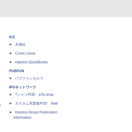
ICE
天海社
ス
Comic curea
impress QuickBooks
PUBFUN
パブファンセルフ
IPGネットワーク
TシャツPOD pTa.shop
カスタム写真集POD fabli
e
Impress Group Publication
Information