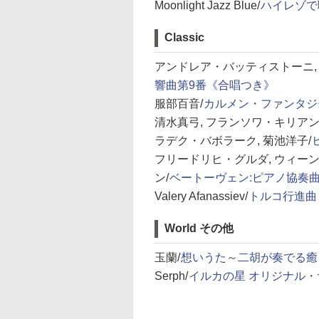
Moonlight Jazz Blue/
ハイレゾで聴
Classic
アンドレア・バッティストーニ,
響曲第9番《合唱つき》
服部百音/
カルメン・ファンタジ
清水真弓, フランソワ・キリアン
ラデク・バボラーク, 菊池洋子/
フリードリヒ・グルダ, ウィー
ン/
ベートーヴェン:ピアノ協奏
Valery Afanassiev/
トルコ行進曲
World その他
玉蘭/
想いうた～二胡が奏でる癒し
Serph/
イルカの星 オリジナル