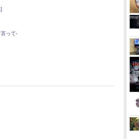
]
って言って-