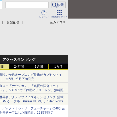
ログイン
Impress サイト
全カテゴリ
音楽配信
アクセスランキング
時間
24時間
1週間
1カ月
東映の歴代オープニング映像がカプセルトイ
に。全5種で8月下旬発売
金ロー「ナウシカ」、「真夏の怪奇ファイ
ル」、ABEMAで「葬送のフリーレン」無料配信
など。夏の特番・配信情報
世界初アクティブノイズキャンセリングII搭載
HDMIケーブル「Pulsar HDMI」。SilentPower
から
「バック・トゥ・ザ・フューチャー」の時計台
をモチーフにした腕時計。1985本限定