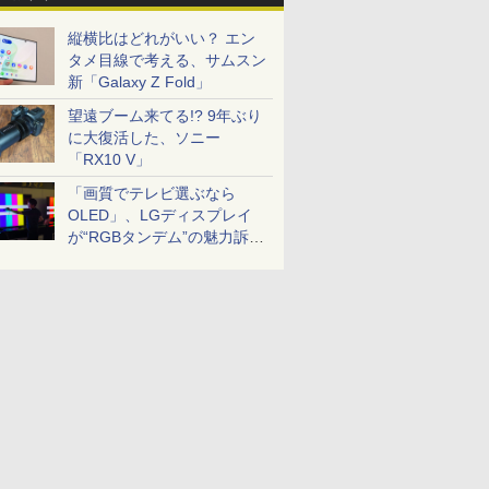
縦横比はどれがいい？ エン
タメ目線で考える、サムスン
新「Galaxy Z Fold」
望遠ブーム来てる!? 9年ぶり
に大復活した、ソニー
「RX10 V」
「画質でテレビ選ぶなら
OLED」、LGディスプレイ
が“RGBタンデム”の魅力訴
求。液晶とのガチ比較も