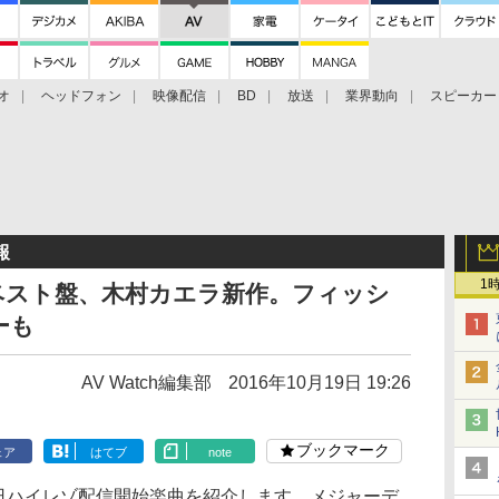
オ
ヘッドフォン
映像配信
BD
放送
業界動向
スピーカー
ェクタ
PS4
BDプレーヤー
映像配信
BD
報
1
ベスト盤、木村カエラ新作。フィッシ
ーも
AV Watch編集部
2016年10月19日 19:26
ブックマーク
ェア
はてブ
note
16〜19日ハイレゾ配信開始楽曲を紹介します。メジャーデ