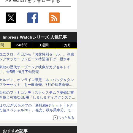
AV Watch をフォローする
Impress Watchシリーズ 人気記事
時間
24時間
1週間
1カ月
ユニクロ、今日から「お盆特別セール」。涼感
シアサッカーワンピース待望値下げ、撥水ギア
ショーツは1990円に
東映の歴代オープニング映像がカプセルトイ
に。全5種で8月下旬発売
カルディ、オンライン限定「ネコバッグ＆タン
ブラーセット」を一般販売。7月の抽選販売の
当選無効分
令和のファミコンディスクシステム？安価に書
き換え可能なGB用「しましまディスクシステ
ム」
はやぶさ50％オフの「新幹線eチケット（トク
だ値スペシャル28）」発売。秋冬乗車分、えき
ねっと限定
もっと見る
おすすめ記事