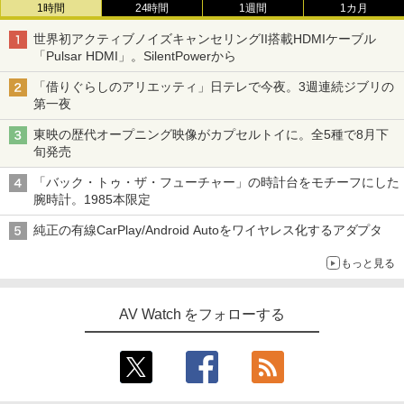
1時間
24時間
1週間
1カ月
世界初アクティブノイズキャンセリングII搭載HDMIケーブル
「Pulsar HDMI」。SilentPowerから
「借りぐらしのアリエッティ」日テレで今夜。3週連続ジブリの
第一夜
東映の歴代オープニング映像がカプセルトイに。全5種で8月下
旬発売
「バック・トゥ・ザ・フューチャー」の時計台をモチーフにした
腕時計。1985本限定
純正の有線CarPlay/Android Autoをワイヤレス化するアダプタ
もっと見る
AV Watch をフォローする