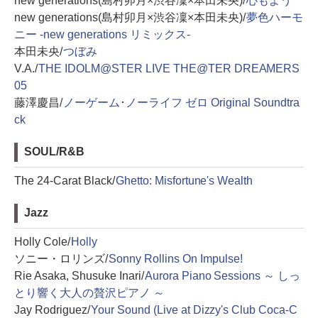
new generations(島村卯月×渋谷凜×本田未央)/
心もよう
new generations(島村卯月×渋谷凜×本田未央)/
夢色ハーモ
ニー -new generations リミックス-
本田未央/
つぼみ
V.A./
THE IDOLM@STER LIVE THE@TER DREAMERS
05
藤澤慶昌/
ノーゲーム･ノーライフ ゼロ Original Soundtra
ck
SOUL/R&B
The 24-Carat Black/
Ghetto: Misfortune's Wealth
Jazz
Holly Cole/
Holly
ソニー・ロリンズ/
Sonny Rollins On Impulse!
Rie Asaka, Shusuke Inari/
Aurora Piano Sessions ～ しっ
とり響く大人の贅沢ピアノ ～
Jay Rodriguez/
Your Sound (Live at Dizzy's Club Coca-C