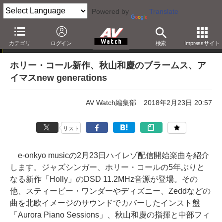
Powered by
Translate
e-onkyo musicハイレゾ配信情報
カテゴリ
ログイン
検索
Impressサイト
ホリー・コール新作、秋山和慶のブラームス、ア
イマスnew generations
AV Watch編集部
2018年2月23日 20:57
リスト
e-onkyo musicの2月23日ハイレゾ配信開始楽曲を紹介
します。ジャズシンガー、ホリー・コールの5年ぶりと
なる新作「Holly」のDSD 11.2MHz音源が登場。その
他、スティービー・ワンダーやディズニー、Zeddなどの
曲を北欧イメージのサウンドでカバーしたインスト盤
「Aurora Piano Sessions」、秋山和慶の指揮と中部フィ