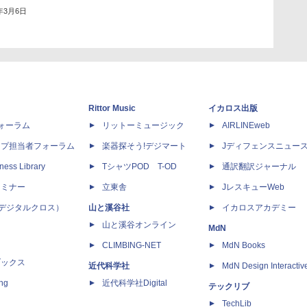
5年3月6日
Rittor Music
イカロス出版
dフォーラム
リットーミュージック
AIRLINEweb
ップ担当者フォーラム
楽器探そう!デジマート
Jディフェンスニュー
ness Library
TシャツPOD T-OD
通訳翻訳ジャーナル
セミナー
立東舎
JレスキューWeb
 X（デジタルクロス）
山と溪谷社
イカロスアカデミー
山と溪谷オンライン
MdN
CLIMBING-NET
MdN Books
ブックス
近代科学社
MdN Design Interactiv
ing
近代科学社Digital
テックリブ
TechLib