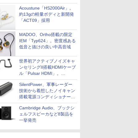
Acoustune「HS2000Air」。
約13gの軽量ボディと新開発
「ACT09」採用
MADOO、Ortho搭載の限定
IEM「Typ624」。密度感ある
低音と抜けの良い中高音域
世界初アクティブノイズキャ
ンセリングII搭載HDMIケーブ
ル「Pulsar HDMI」。
SilentPowerから
SilentPower、軍事レーダー
技術から着想したノイキャン
搭載電源コンディショナー
「AC iPurifier2」
Cambridge Audio、ブックシ
ェルフスピーカなど8製品を
一挙発売