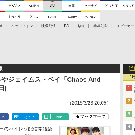
オ
ヘッドフォン
映像配信
BD
放送
業界動向
スピーカー
ェクタ
PS4
BDプレーヤー
映像配信
BD
報
1
ジェイムス・ベイ「Chaos And
日)
（2015/3/23 20:05）
ブックマーク
ェア
はてブ
note
日～23日のハイレゾ配信開始楽