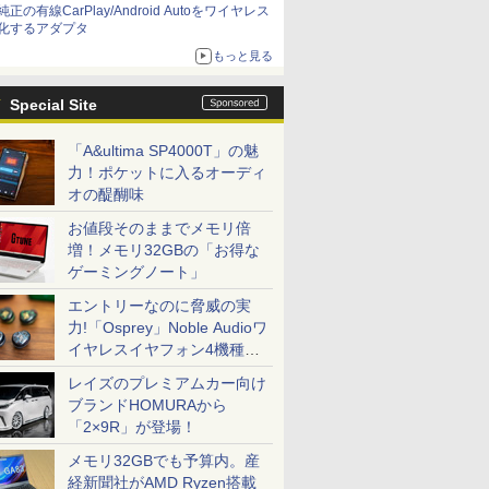
純正の有線CarPlay/Android Autoをワイヤレス
化するアダプタ
もっと見る
Special Site
「A&ultima SP4000T」の魅
力！ポケットに入るオーディ
オの醍醐味
お値段そのままでメモリ倍
増！メモリ32GBの「お得な
ゲーミングノート」
エントリーなのに脅威の実
力!「Osprey」Noble Audioワ
イヤレスイヤフォン4機種を
一気に聴く
レイズのプレミアムカー向け
ブランドHOMURAから
「2×9R」が登場！
メモリ32GBでも予算内。産
経新聞社がAMD Ryzen搭載