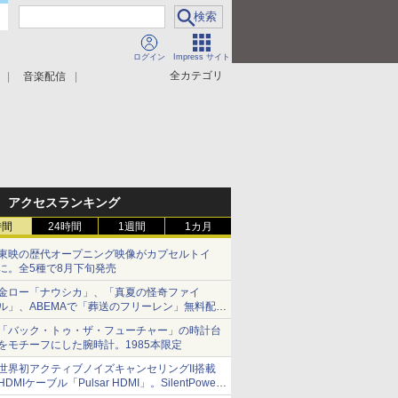
ログイン
Impress サイト
全カテゴリ
音楽配信
アクセスランキング
時間
24時間
1週間
1カ月
東映の歴代オープニング映像がカプセルトイ
に。全5種で8月下旬発売
金ロー「ナウシカ」、「真夏の怪奇ファイ
ル」、ABEMAで「葬送のフリーレン」無料配信
など。夏の特番・配信情報
「バック・トゥ・ザ・フューチャー」の時計台
をモチーフにした腕時計。1985本限定
世界初アクティブノイズキャンセリングII搭載
HDMIケーブル「Pulsar HDMI」。SilentPower
から