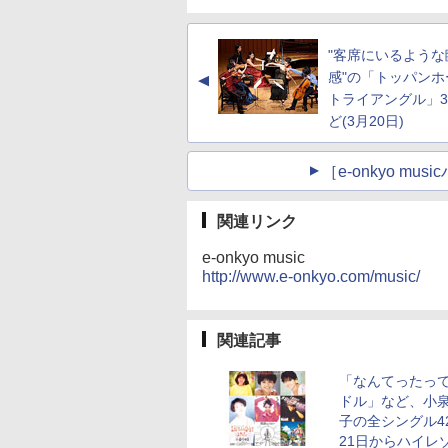
"客席にいるような
感"の「トッパンホ
▲
トライアングル」
ど(3月20日)
［e-onkyo m
関連リンク
e-onkyo music
http://www.e-onkyo.com/music/
関連記事
「なんてったっ
ドル」など、小
子の全シングル4
21日からハイレ