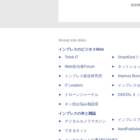
201
Group site links
インプレスのビジネスWeb
Think IT
SmartGri
Web担当者Forum
ネットショ
インプレス総合研究所
Impress Busi
IT Leaders
インプレス
ドローンジャーナル
DIGITAL
ネッ担お悩み相談室
インプレスの本と雑誌
インプレス
デジタルカメラマガジン
NextPublish
できるネット