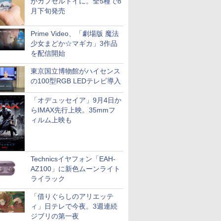
がカプセルトイに。全5種で8
月下旬発売
Prime Video、「劇場版 魔法
少女まどか☆マギカ」3作品
を配信開始
東京国立博物館がハイセンス
の100型RGB LEDテレビ導入
「オデュッセイア」9月4日か
らIMAX先行上映。35mmフ
ィルム上映も
Technicsイヤフォン「EAH-
AZ100」に新色ムーンライト
ライラック
「借りぐらしのアリエッテ
ィ」日テレで今夜。3週連続
ジブリの第一夜