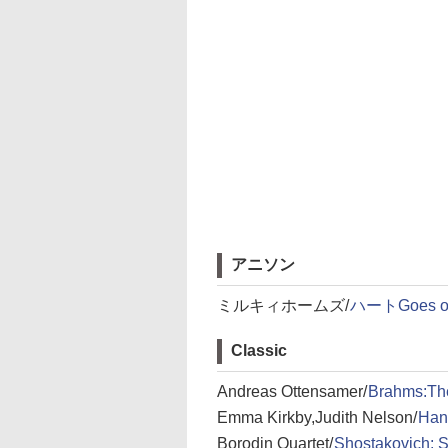
アニソン
ミルキィホームズ/
ハートGoes on
Classic
Andreas Ottensamer/
Brahms:Th
Emma Kirkby,Judith Nelson/
Han
Borodin Quartet/
Shostakovich: S