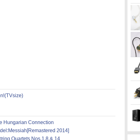
!(TVsize)
e Hungarian Connection
del:Messiah[Remastered 2014]
tring Quartets Nos.1,8 & 14