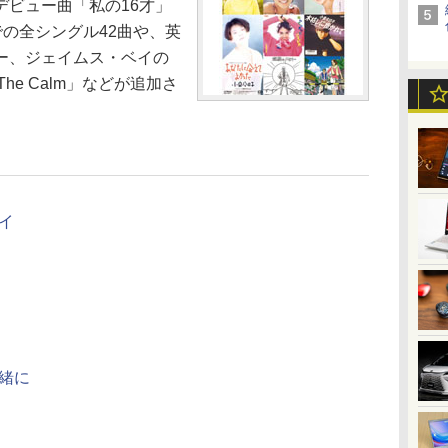
デビュー曲「私の16才」
の全シングル42曲や、英
ー、ジェイムス・ベイの
The Calm」などが追加さ
イ
緒に