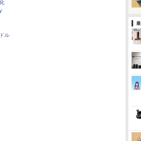
化
y
最
ドル