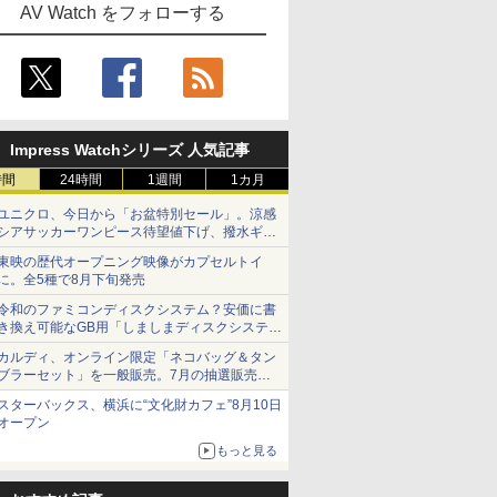
AV Watch をフォローする
Impress Watchシリーズ 人気記事
時間
24時間
1週間
1カ月
ユニクロ、今日から「お盆特別セール」。涼感
シアサッカーワンピース待望値下げ、撥水ギア
ショーツは1990円に
東映の歴代オープニング映像がカプセルトイ
に。全5種で8月下旬発売
令和のファミコンディスクシステム？安価に書
き換え可能なGB用「しましまディスクシステ
ム」
カルディ、オンライン限定「ネコバッグ＆タン
ブラーセット」を一般販売。7月の抽選販売の
当選無効分
スターバックス、横浜に“文化財カフェ”8月10日
オープン
もっと見る