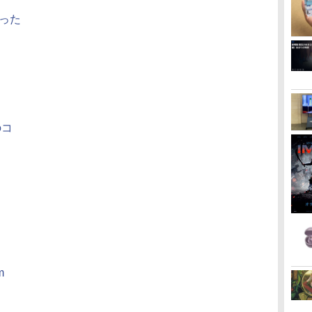
った
のコ
m