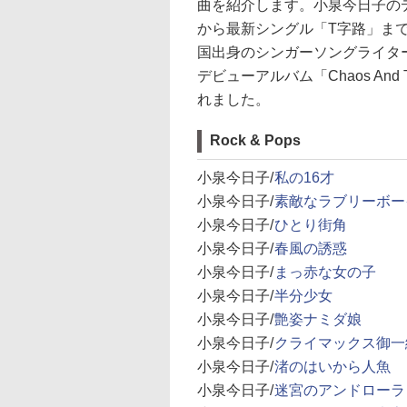
曲を紹介します。小泉今日子の
から最新シングル「T字路」まで
国出身のシンガーソングライタ
デビューアルバム「Chaos And 
れました。
Rock & Pops
小泉今日子/
私の16才
小泉今日子/
素敵なラブリーボー
小泉今日子/
ひとり街角
小泉今日子/
春風の誘惑
小泉今日子/
まっ赤な女の子
小泉今日子/
半分少女
小泉今日子/
艶姿ナミダ娘
小泉今日子/
クライマックス御一
小泉今日子/
渚のはいから人魚
小泉今日子/
迷宮のアンドローラ