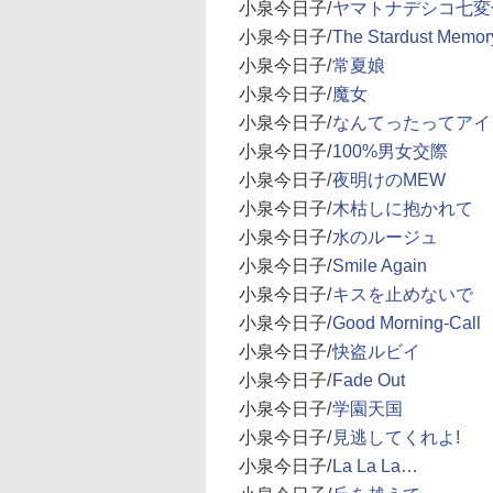
小泉今日子/
ヤマトナデシコ七変
小泉今日子/
The Stardust Memor
小泉今日子/
常夏娘
小泉今日子/
魔女
小泉今日子/
なんてったってアイ
小泉今日子/
100%男女交際
小泉今日子/
夜明けのMEW
小泉今日子/
木枯しに抱かれて
小泉今日子/
水のルージュ
小泉今日子/
Smile Again
小泉今日子/
キスを止めないで
小泉今日子/
Good Morning-Call
小泉今日子/
快盗ルビイ
小泉今日子/
Fade Out
小泉今日子/
学園天国
小泉今日子/
見逃してくれよ!
小泉今日子/
La La La…