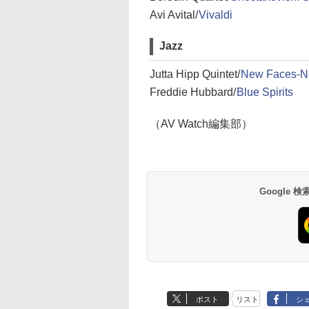
Avi Avital/
Vivaldi
Jazz
Jutta Hipp Quintet/
New Faces-N
Freddie Hubbard/
Blue Spirits
（AV Watch編集部）
Google
ポスト
リスト
シ