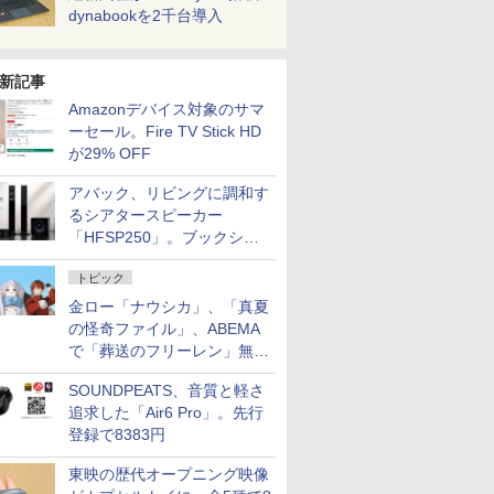
dynabookを2千台導入
新記事
Amazonデバイス対象のサマ
ーセール。Fire TV Stick HD
が29% OFF
アバック、リビングに調和す
るシアタースピーカー
「HFSP250」。ブックシェ
ルフはペア3万円以下
トピック
金ロー「ナウシカ」、「真夏
の怪奇ファイル」、ABEMA
で「葬送のフリーレン」無料
配信など。夏の特番・配信情
SOUNDPEATS、音質と軽さ
報
追求した「Air6 Pro」。先行
登録で8383円
東映の歴代オープニング映像