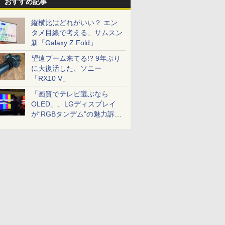
おすすめ記事
縦横比はどれがいい？ エン
タメ目線で考える、サムスン
新「Galaxy Z Fold」
望遠ブーム来てる!? 9年ぶり
に大復活した、ソニー
「RX10 V」
「画質でテレビ選ぶなら
OLED」、LGディスプレイ
が“RGBタンデム”の魅力訴
求。液晶とのガチ比較も