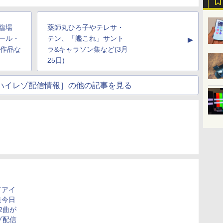
臨場
薬師丸ひろ子やテレサ・
ール・
テン、「艦これ」サント
▲
3作品な
ラ&キャラソン集など(3月
25日)
usicハイレゾ配信情報］の他の記事を見る
てアイ
泉今日
2曲が
ゾ配信