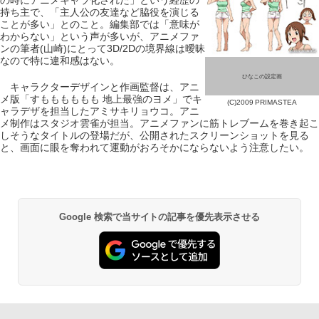
の時にアニメキャラ化された」という経歴の
持ち主で、「主人公の友達など脇役を演じる
ことが多い」とのこと。編集部では「意味が
わからない」という声が多いが、アニメファ
ンの筆者(山崎)にとって3D/2Dの境界線は曖昧
なので特に違和感はない。
ひなこの設定画
キャラクターデザインと作画監督は、アニ
メ版「すもももももも 地上最強のヨメ」でキ
(C)2009 PRIMASTEA
ャラデザを担当したアミサキリョウコ。アニ
メ制作はスタジオ雲雀が担当。アニメファンに筋トレブームを巻き起こ
しそうなタイトルの登場だが、公開されたスクリーンショットを見る
と、画面に眼を奪われて運動がおろそかにならないよう注意したい。
Google 検索で当サイトの記事を優先表示させる