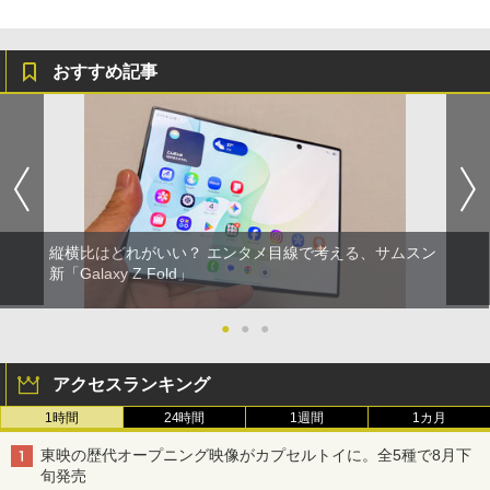
おすすめ記事
縦横比はどれがいい？ エンタメ目線で考える、サムスン
新「Galaxy Z Fold」
●
●
●
アクセスランキング
1時間
24時間
1週間
1カ月
東映の歴代オープニング映像がカプセルトイに。全5種で8月下
旬発売