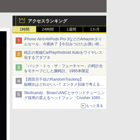
アクセスランキング
1時間
24時間
1週間
1カ月
iPhone AirやAirPods Pro 3などのAmazonタイ
ムセール、今夜終了【今日みつけたお買い得
品】
純正の有線CarPlay/Android Autoをワイヤレス
化するアダプタ
「バック・トゥ・ザ・フューチャー」の時計台
をモチーフにした腕時計。1985本限定
【西田宗千佳のRandomTracking】
縦横比はどれがいい？ エンタメ目線で考える、
サムスン新「Galaxy Z Fold」
Skullcandy、BoseのANCとサウンドチューニン
グ採用の震えるヘッドフォン「Crusher 1080
ANC」
もっと見る