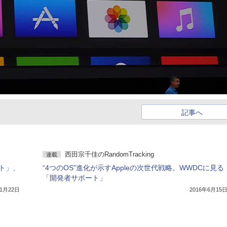
記事へ
西田宗千佳のRandomTracking
連載
スト」、
“4つのOS”進化が示すAppleの次世代戦略。WWDCに見る
「開発者サポート」
年1月22日
2016年6月15