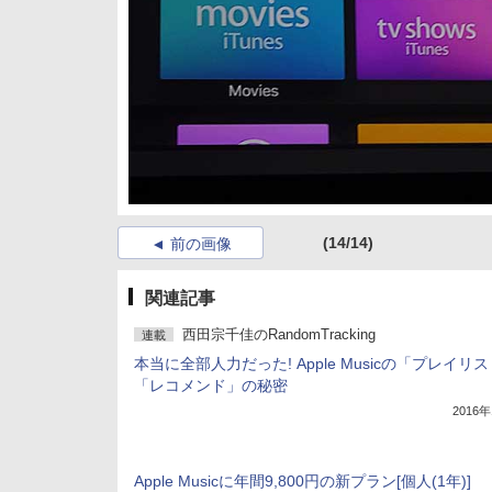
(14/14)
前の画像
関連記事
西田宗千佳のRandomTracking
連載
本当に全部人力だった! Apple Musicの「プレイリ
「レコメンド」の秘密
2016
Apple Musicに年間9,800円の新プラン[個人(1年)]