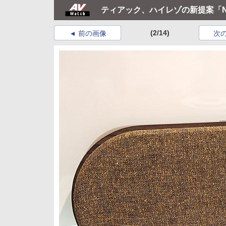
ティアック、ハイレゾの新提案「Ne
(2/14)
前の画像
次