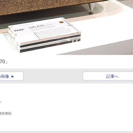
70」
の画像
記事へ
オ。
年5月30日