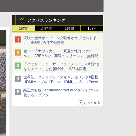
アクセスランキング
1時間
24時間
1週間
1カ月
東映の歴代オープニング映像がカプセルトイ
に。全5種で8月下旬発売
金ロー「ナウシカ」、「真夏の怪奇ファイ
ル」、ABEMAで「葬送のフリーレン」無料配信
など。夏の特番・配信情報
「バック・トゥ・ザ・フューチャー」の時計台
をモチーフにした腕時計。1985本限定
世界初アクティブノイズキャンセリングII搭載
HDMIケーブル「Pulsar HDMI」。SilentPower
から
純正の有線CarPlay/Android Autoをワイヤレス
化するアダプタ
もっと見る