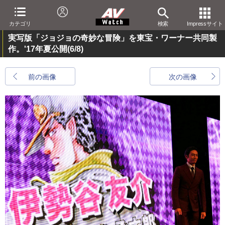
カテゴリ
検索
Impressサイト
実写版「ジョジョの奇妙な冒険」を東宝・ワーナー共同製
作。'17年夏公開
(6/8)
前の画像
次の画像